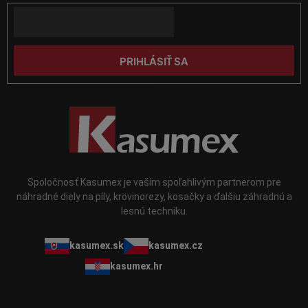
t
Email
i
e
PRIHLÁSIŤ SA
Spoločnosť Kasumex je vaším spoľahlivým partnerom pre
náhradné diely na píly, krovinorezy, kosačky a ďalšiu záhradnú a
lesnú techniku.
kasumex.sk
kasumex.cz
kasumex.hr