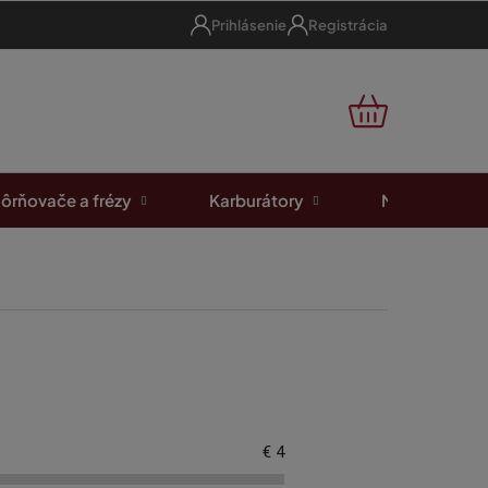
Prihlásenie
Registrácia
NÁKUPNÝ
KOŠÍK
ôrňovače a frézy
Karburátory
Motorové píl
€
4