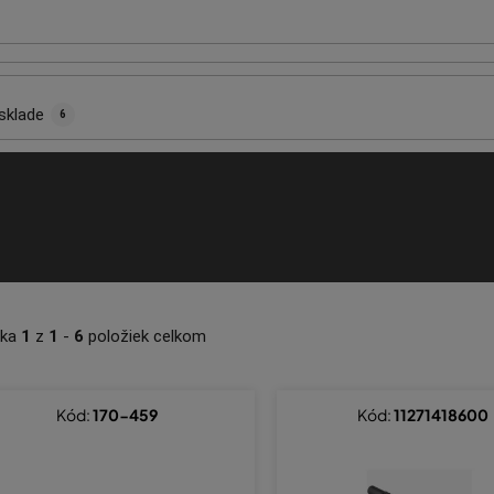
sklade
6
nka
1
z
1
-
6
položiek celkom
Kód:
170-459
Kód:
11271418600