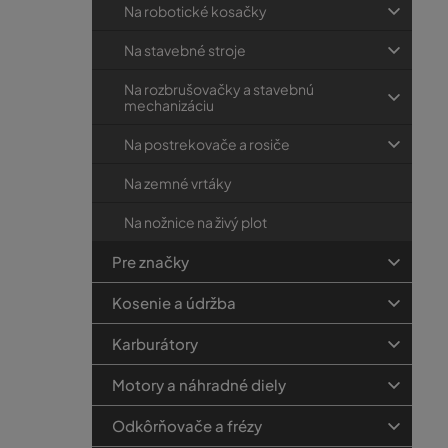
Na robotické kosačky
Na stavebné stroje
Na rozbrušovačky a stavebnú
mechanizáciu
Na postrekovače a rosiče
Na zemné vrtáky
Na nožnice na živý plot
Pre značky
Kosenie a údržba
Karburátory
Motory a náhradné diely
Odkôrňovače a frézy