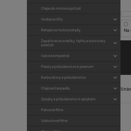
i
p
r
s
a
Oleje do motorových píl
i
p
e
n
Vodiacie lišty
r
e
Na 
Reťaze na motorové píly
o
l
d
Zapaľovacie sviečky, fajfky a koncovky
sviečok
u
k
Valce kompletné
t
Piesty a príslušenstvo k piestom
o
Karburátory a príslušenstvo
v
Olejové čerpadlá
Strá
Spojky a príslušenstvo k spojkám
Palivové filtre
Vzduchové filtre