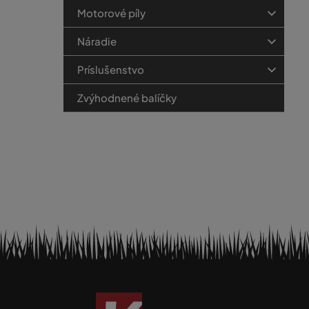
Motorové píly
Náradie
Príslušenstvo
Zvýhodnené balíčky
Z
á