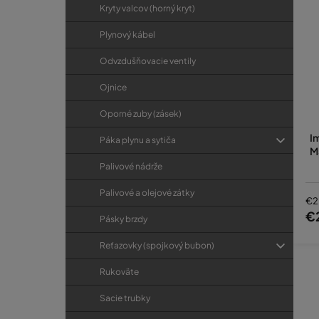
Kryty valcov (horný kryt)
Plynový kábel
Odvzdušňovacie ventily
Ojnice
Oporné zuby (zásek)
I
Páka plynu a sytiča
M
Palivové nádrže
Palivové a olejové zátky
€2
€
Pásky brzdy
Reťazovky (spojkový bubon)
Rukoväte
Sacie trubky