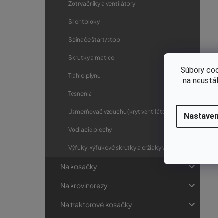
Zotrvačníky a ventilátory
Silentbloky
Spínače štart/stop
Skrutky a matice
Súbory coo
Tiahlo plynu
na neustá
Tesnenia
Usmerňovač vzduchu (kryt ventilátora)
Nastaven
Vodiacie plechy
Výfuky, výfukové skrutky a držiaky výfukov
Na kosačky
Na krovinorezy
Na traktorové kosačky