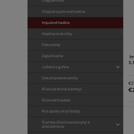
Olejové filtre
Olejové a palivové hadice
Impulzné hadice
Napínacie skrutky
Páka brzdy
Zapaľovanie
Im
5,
Ložiská a gufera
Dekompresné ventily
€2
€
Kľukové skrine (kartery)
Kľukové hriadele
Kryt spojky (kryt brzdy)
Štartéry (štartovacie kryty) a
príslušenstvo