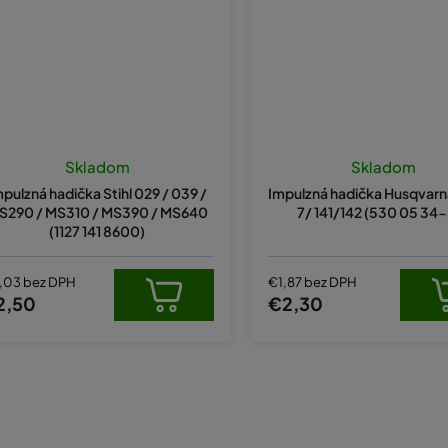
Skladom
Skladom
mpulzná hadička Stihl 029 / 039 /
Impulzná hadička Husqvarn
S290 / MS310 / MS390 / MS640
7/ 141/142 (530 05 34
(1127 141 8600)
,03 bez DPH
€1,87 bez DPH
2,50
€2,30
O
v
l
á