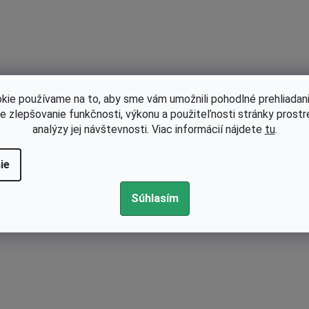
d
a
c
i
e
p
kie používame na to, aby sme vám umožnili pohodlné prehliadani
r
le zlepšovanie funkčnosti, výkonu a použiteľnosti stránky prost
v
analýzy jej návštevnosti. Viac informácií nájdete
tu
.
k
y
ie
v
ý
Súhlasím
p
i
s
u