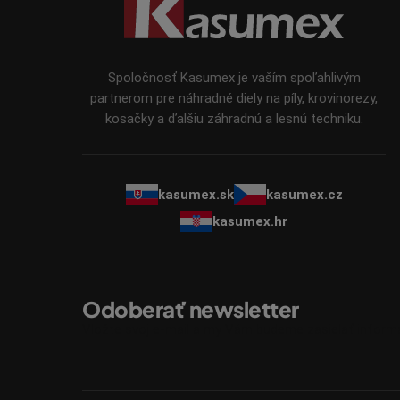
p
ä
t
i
Spoločnosť Kasumex je vaším spoľahlivým
e
partnerom pre náhradné diely na píly, krovinorezy,
kosačky a ďalšiu záhradnú a lesnú techniku.
kasumex.sk
kasumex.cz
kasumex.hr
Odoberať newsletter
Vložte svoj e-mail a my Vám budeme zasielať infor