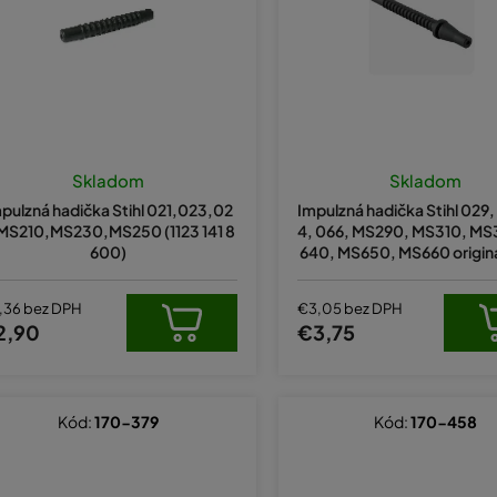
Skladom
Skladom
pulzná hadička Stihl 021,023,02
Impulzná hadička Stihl 029,
MS210,MS230,MS250 (1123 141 8
4, 066, MS290, MS310, MS
600)
640, MS650, MS660 originá
18600
,36 bez DPH
€3,05 bez DPH
2,90
€3,75
Kód:
170-379
Kód:
170-458