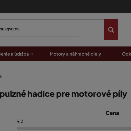
enie a údržba
Motory a náhradné diely
Odk
e
pulzné hadice pre motorové píly
Cena
€
2