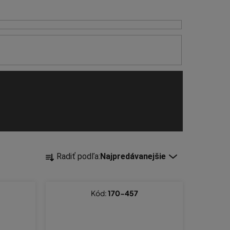
R
Radiť podľa:
Najpredávanejšie
a
d
e
Kód:
170-457
n
i