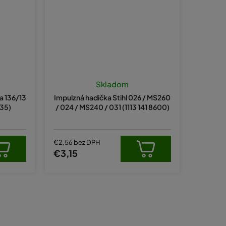
Skladom
a 136/13
Impulzná hadička Stihl 026 / MS260
-35)
/ 024 / MS240 / 031 (1113 141 8600)
€2,56 bez DPH
€3,15