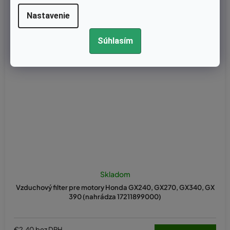
Nastavenie
Súhlasím
Skladom
Vzduchový filter pre motory Honda GX240, GX270, GX340, GX
390 (nahrádza 17211899000)
€2,40 bez DPH