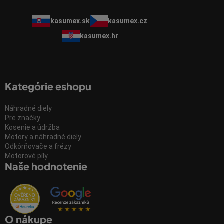
kasumex.sk
kasumex.cz
kasumex.hr
Kategórie eshopu
Náhradné diely
Pre značky
Kosenie a údržba
Motory a náhradné diely
Odkôrňovače a frézy
Motorové píly
Naše hodnotenie
O nákupe