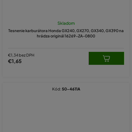
Skladom
Tesnenie karburátora Honda GX240, GX270, GX340, GX390 na
hrádza originál 16269-ZA-0800
€1,34 bez DPH
€1,65
Kód:
50-4611A