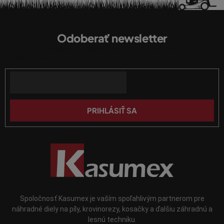
i
Z
e
á
p
Odoberať newsletter
p
r
Vložte svoj e-mail a my Vám budeme zasielať informácie o nových
ä
v
produktoch na našom e-shope.
k
t
y
Email
i
v
e
ý
p
PRIHLÁSIŤ SA
i
s
u
Spoločnosť Kasumex je vaším spoľahlivým partnerom pre
náhradné diely na píly, krovinorezy, kosačky a ďalšiu záhradnú a
lesnú techniku.