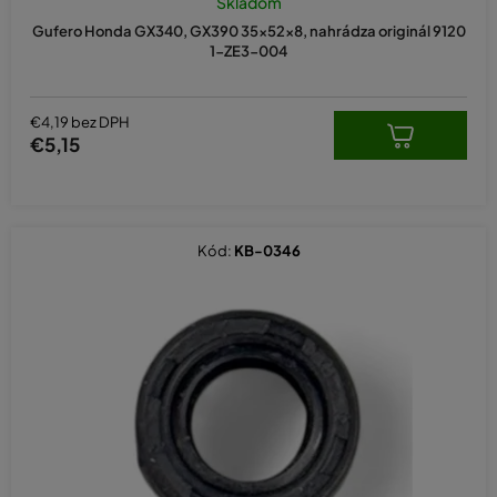
Skladom
Gufero Honda GX340, GX390 35×52×8, nahrádza originál 9120
1-ZE3-004
€4,19 bez DPH
€5,15
Kód:
KB-0346