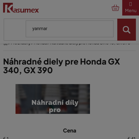
Prejsť
na
obsah
Domov
Pre značky
Honda
Náhradné diely pre Honda GX 340, GX 390
Náhradné diely pre Honda GX
340, GX 390
V
Cena
ý