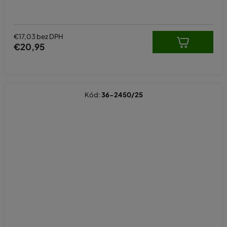
€17,03 bez DPH
€20,95
Kód:
36-2450/25