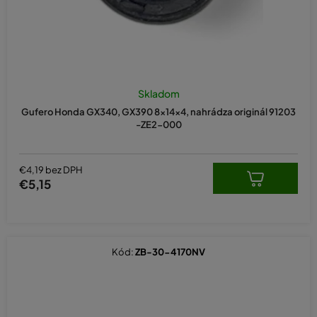
Skladom
Gufero Honda GX340, GX390 8×14×4, nahrádza originál 91203
-ZE2-000
€4,19 bez DPH
€5,15
Kód:
ZB-30-4170NV