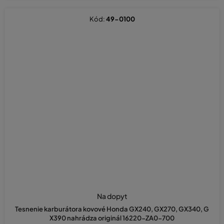
Kód:
49-0100
Na dopyt
Tesnenie karburátora kovové Honda GX240, GX270, GX340, G
X390 nahrádza originál 16220-ZA0-700