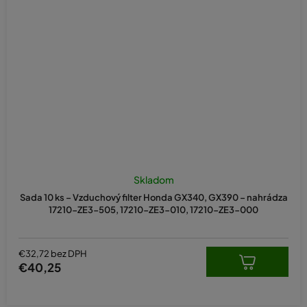
Skladom
Sada 10 ks – Vzduchový filter Honda GX340, GX390 – nahrádza
17210-ZE3-505, 17210-ZE3-010, 17210-ZE3-000
€32,72 bez DPH
€40,25