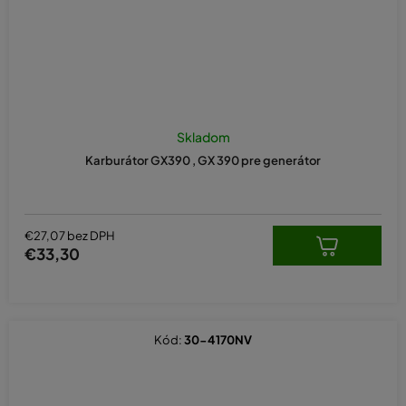
Skladom
Karburátor GX390 , GX 390 pre generátor
€27,07 bez DPH
€33,30
Kód:
30-4170NV