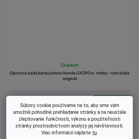
Skladom
Opravná sada karburátora Honda GX390 vr. misky - nahrádza
originál
€4,19 bez DPH
€5,15
Súbory cookie používame na to, aby sme vám
umožnili pohodlné prehliadanie stránky a na neustále
zlepšovanie funkčnosti, výkonu a použiteľnosti
stránky prostredníctvom analýzy jej návštevnosti.
Viac informácií nájdete
tu
.
Kód:
30-9630NV