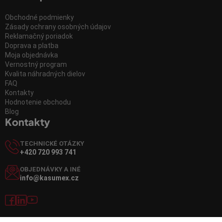
Obchodné podmienky
Zásady ochrany osobných údajov
Reklamačný poriadok
Doprava a platba
Moja objednávka
Vernostný program
Kvalita náhradných dielov
FAQ
Kontakty
Hodnotenie obchodu
Blog
Kontakty
TECHNICKÉ OTÁZKY
+420 720 993 741
OBJEDNÁVKY A INÉ
info@kasumex.cz