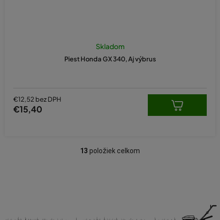
Skladom
Piest Honda GX 340, Aj výbrus
€12,52 bez DPH
€15,40
13
položiek celkom
O
v
l
á
d
a
c