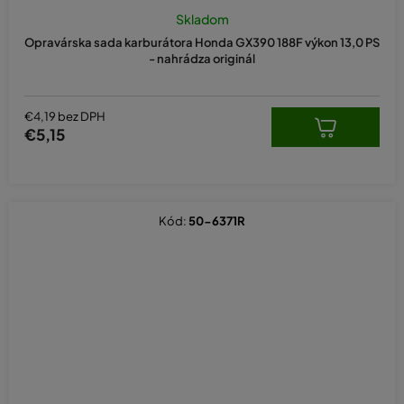
Skladom
Opravárska sada karburátora Honda GX390 188F výkon 13,0 PS
- nahrádza originál
€4,19 bez DPH
€5,15
Kód:
50-6371R