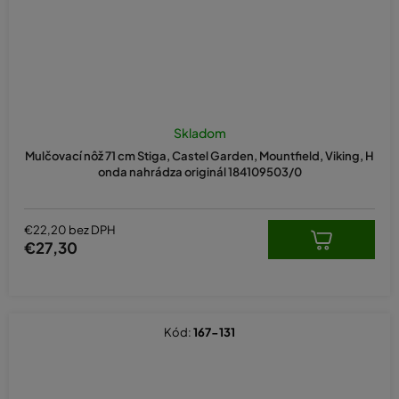
Skladom
Mulčovací nôž 71 cm Stiga, Castel Garden, Mountfield, Viking, H
onda nahrádza originál 184109503/0
€22,20 bez DPH
€27,30
Kód:
167-131