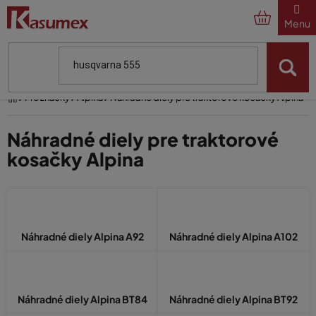
Prejsť
na
obsah
Domov
Pre značky
Alpina
Náhradné diely pre traktorové kosačky Alpina
Náhradné diely pre traktorové
kosačky Alpina
Náhradné diely Alpina A92
Náhradné diely Alpina A102
Náhradné diely Alpina BT84
Náhradné diely Alpina BT92