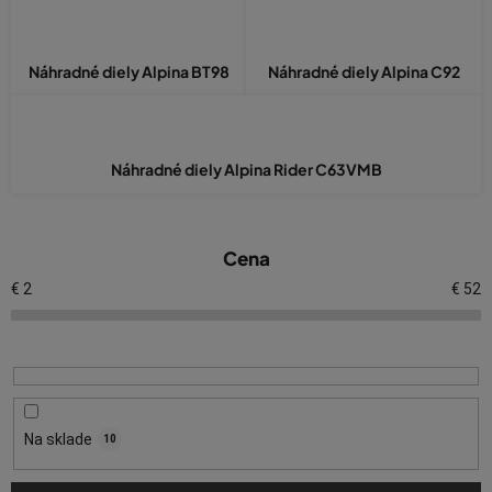
Náhradné diely Alpina BT98
Náhradné diely Alpina C92
Náhradné diely Alpina Rider C63VMB
V
Cena
ý
p
€
2
€
52
i
s
p
r
o
Na sklade
10
d