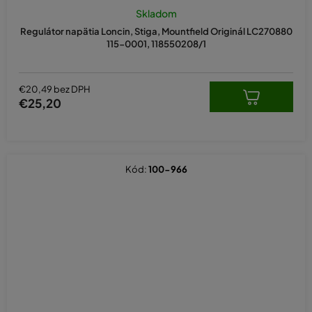
Skladom
Regulátor napätia Loncin, Stiga, Mountfield Originál LC270880
115-0001, 118550208/1
€20,49 bez DPH
€25,20
Kód:
100-966