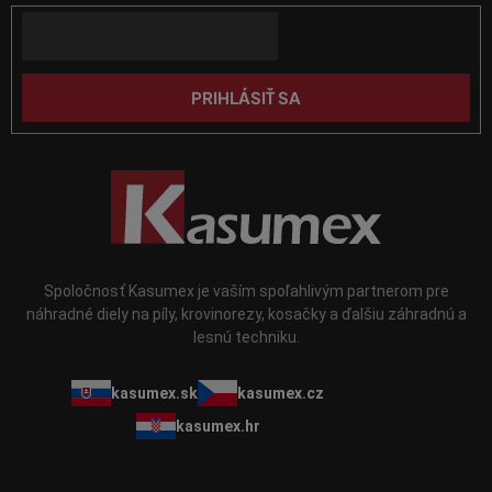
t
y
Email
i
v
e
ý
p
PRIHLÁSIŤ SA
i
s
u
Spoločnosť Kasumex je vaším spoľahlivým partnerom pre
náhradné diely na píly, krovinorezy, kosačky a ďalšiu záhradnú a
lesnú techniku.
kasumex.sk
kasumex.cz
kasumex.hr