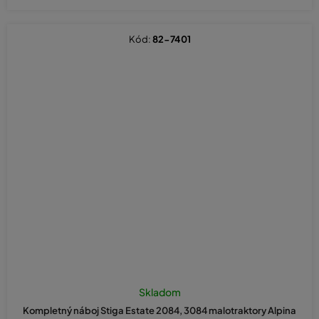
Kód:
82-7401
Priemerné
hodnotenie
Skladom
produktu
Kompletný náboj Stiga Estate 2084, 3084 malotraktory Alpina
je