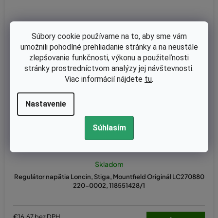
Súbory cookie používame na to, aby sme vám
umožnili pohodlné prehliadanie stránky a na neustále
zlepšovanie funkčnosti, výkonu a použiteľnosti
stránky prostredníctvom analýzy jej návštevnosti.
Viac informácií nájdete
tu
.
Nastavenie
Súhlasím
Skladom
Regulátor napätia Loncin, Stiga, Mountfield Originál LC270880
220-0002, 118551428/1
€16,67 bez DPH