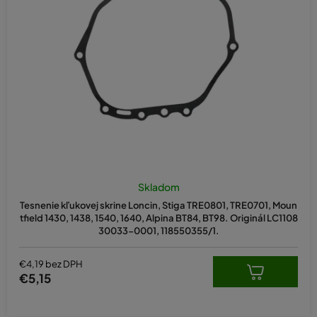
Skladom
Tesnenie kľukovej skrine Loncin, Stiga TRE0801, TRE0701, Moun
tfield 1430, 1438, 1540, 1640, Alpina BT84, BT98. Originál LC1108
30033-0001, 118550355/1.
€4,19 bez DPH
€5,15