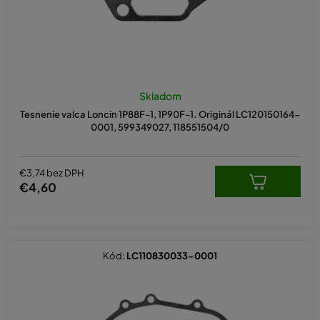
k
t
o
v
Skladom
Tesnenie valca Loncin 1P88F-1, 1P90F-1. Originál LC120150164-
0001, 599349027, 118551504/0
€3,74 bez DPH
€4,60
Kód:
LC110830033-0001