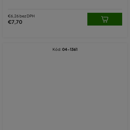
€6,26 bez DPH
€7,70
Kód:
04-1361