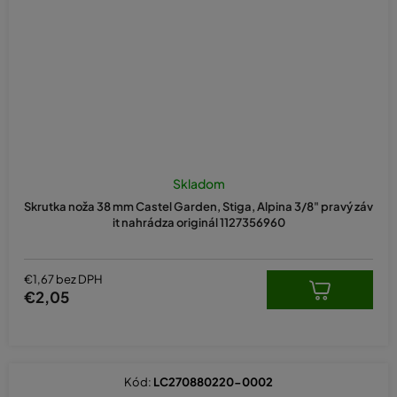
Skladom
Skrutka noža 38 mm Castel Garden, Stiga, Alpina 3/8" pravý záv
it nahrádza originál 1127356960
€1,67 bez DPH
€2,05
Kód:
LC270880220-0002