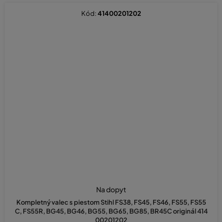
Kód:
41400201202
Na dopyt
Kompletný valec s piestom Stihl FS38, FS45, FS46, FS55, FS55
C, FS55R, BG45, BG46, BG55, BG65, BG85, BR45C originál 414
00201202