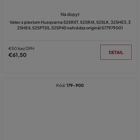
Na dopyt
Valec s piestom Husqvarna 525RXT, 525RJX, 525LK, 325HE3, 3
25HE4, 525PT5S, 525P4S nahrádza originál 577979001
€50 bez DPH
DETAIL
€61,50
Kód:
179-900