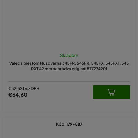
Skladom
Valec s piestom Husqvarna 345FR, 545FR, 545FX, 545FXT, 545
RXT 42 mm nahrádza originál 577274901
€52,52 bez DPH
€64,60
Kód:
179-887