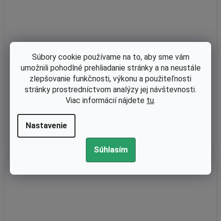
Súbory cookie používame na to, aby sme vám
Skladom
umožnili pohodlné prehliadanie stránky a na neustále
Valec s piestom Stihl FS55 2-MIX 34 mm, sviečka M14 nahrádza
zlepšovanie funkčnosti, výkonu a použiteľnosti
originál 41400201203
stránky prostredníctvom analýzy jej návštevnosti.
Viac informácií nájdete
tu
.
€48,05 bez DPH
€59,10
Nastavenie
Súhlasím
Kód:
179-034