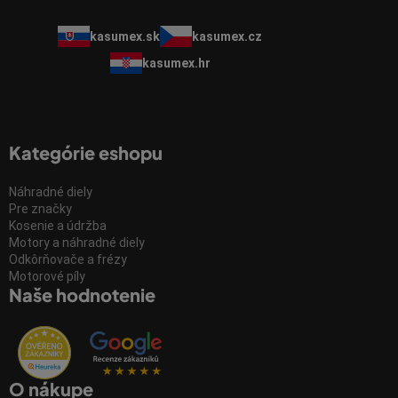
kasumex.sk
kasumex.cz
kasumex.hr
Kategórie eshopu
Náhradné diely
Pre značky
Kosenie a údržba
Motory a náhradné diely
Odkôrňovače a frézy
Motorové píly
Naše hodnotenie
O nákupe