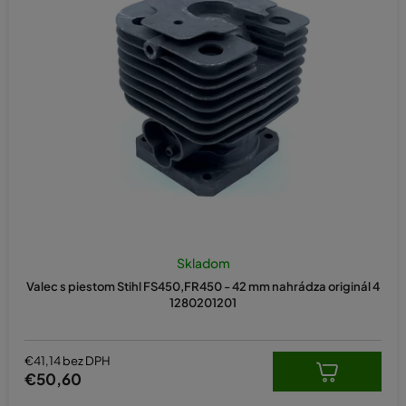
Skladom
Valec s piestom Stihl FS450,FR450 - 42 mm nahrádza originál 4
1280201201
€41,14 bez DPH
€50,60