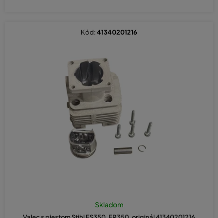
Kód:
41340201216
Skladom
Valec s piestom Stihl FS350, FR350, originál 41340201216