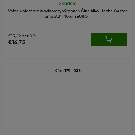
Skladom
Valec + piest pre krovinorezy výrobne v Číne Alko, Hecht, Castor
ama atď -40mm EURO II
€13,62 bez DPH
€16,75
Kód:
179-038