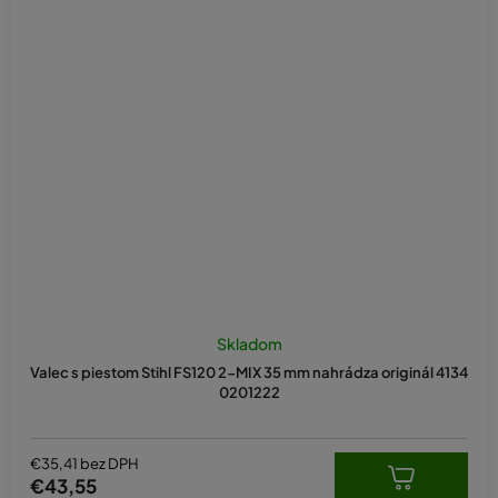
Skladom
Valec s piestom Stihl FS120 2-MIX 35 mm nahrádza originál 4134
0201222
€35,41 bez DPH
€43,55