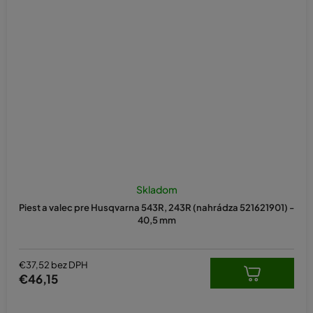
Skladom
Piest a valec pre Husqvarna 543R, 243R (nahrádza 521621901) -
40,5 mm
€37,52 bez DPH
€46,15