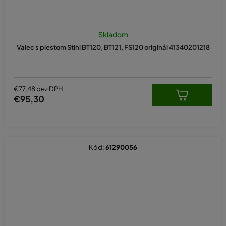
Skladom
Valec s piestom Stihl BT120, BT121, FS120 originál 41340201218
€77,48 bez DPH
€95,30
Kód:
61290056