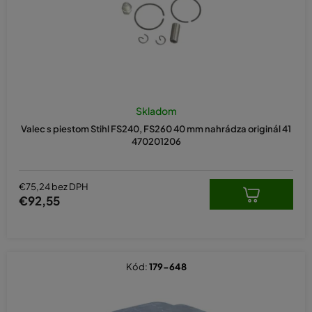
u
k
t
o
v
Skladom
Valec s piestom Stihl FS240, FS260 40 mm nahrádza originál 41
470201206
€75,24 bez DPH
€92,55
Kód:
179-648