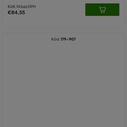
5
hviezdičiek.
€68,74 bez DPH
€84,55
Kód:
179-907