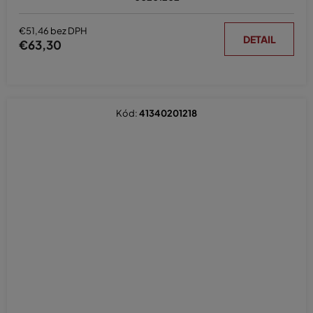
€51,46 bez DPH
DETAIL
€63,30
Kód:
41340201218