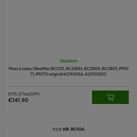
Skladom
Piest a valec OleoMac BC270, BC280H, BC280S, BC280T, PPX2
71, PP270 originál 61290056, 61292032C
€115,37 bez DPH
€141,90
Kód:
KB-BC026