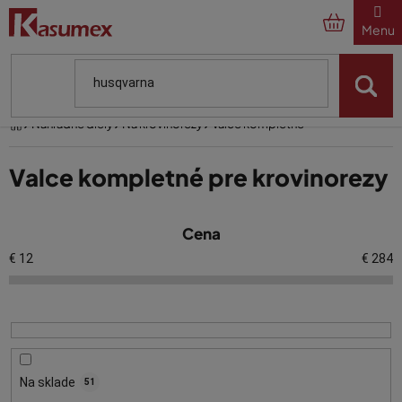
Prejsť
na
obsah
Domov
Náhradné diely
Na krovinorezy
Valce kompletné
Valce kompletné pre krovinorezy
V
Cena
ý
p
€
12
€
284
i
s
p
r
o
Na sklade
51