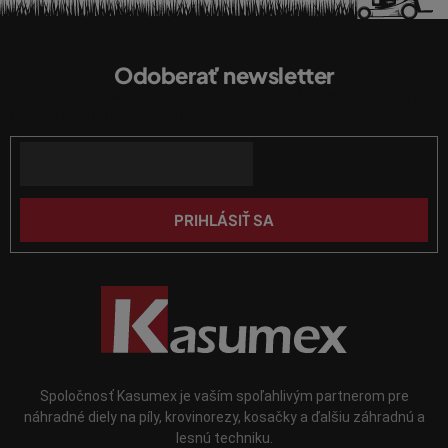
r
Z
v
á
k
Odoberať newsletter
p
y
Vložte svoj e-mail a my Vám budeme zasielať informácie o nových
v
ä
produktoch na našom e-shope.
ý
t
p
Email
i
i
e
s
u
PRIHLÁSIŤ SA
Spoločnosť Kasumex je vaším spoľahlivým partnerom pre
náhradné diely na píly, krovinorezy, kosačky a ďalšiu záhradnú a
lesnú techniku.