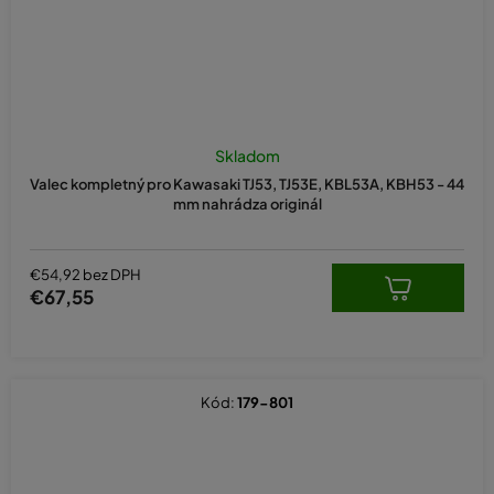
Skladom
Valec kompletný pro Kawasaki TJ53, TJ53E, KBL53A, KBH53 - 44
mm nahrádza originál
€54,92 bez DPH
€67,55
Kód:
179-801