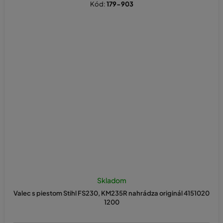
Kód:
179-903
Priemerné
hodnotenie
Skladom
produktu
Valec s piestom Stihl FS230, KM235R nahrádza originál 4151020
je
1200
3,0
z