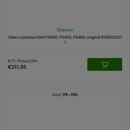
Skladom
Valec s piestom Stihl FS400, FS450, FS480, originál 4128020121
1
€171,99 bez DPH
€211,55
Kód:
179-750