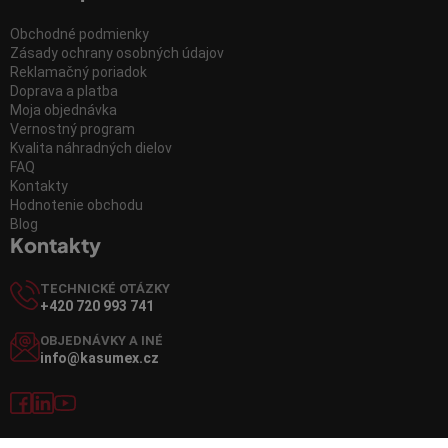
Obchodné podmienky
Zásady ochrany osobných údajov
Reklamačný poriadok
Doprava a platba
Moja objednávka
Vernostný program
Kvalita náhradných dielov
FAQ
Kontakty
Hodnotenie obchodu
Blog
Kontakty
TECHNICKÉ OTÁZKY
+420 720 993 741
OBJEDNÁVKY A INÉ
info@kasumex.cz