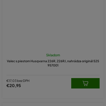
Skladom
Valec s piestom Husqvarna 226R, 226RJ, nahrádza originál 525
957001
€17,03 bez DPH
€20,95