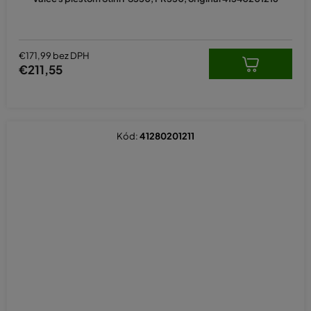
€171,99 bez DPH
€211,55
Kód:
41280201211