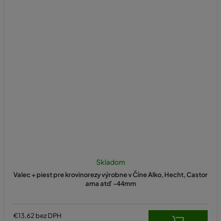
Skladom
Valec + piest pre krovinorezy výrobne v Číne Alko, Hecht, Castor
ama atď -44mm
€13,62 bez DPH