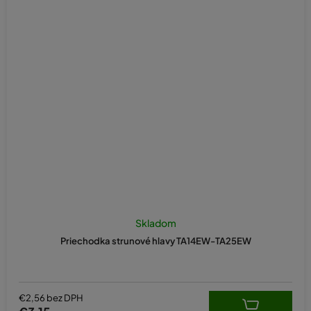
Skladom
Priechodka strunové hlavy TA14EW-TA25EW
€2,56 bez DPH