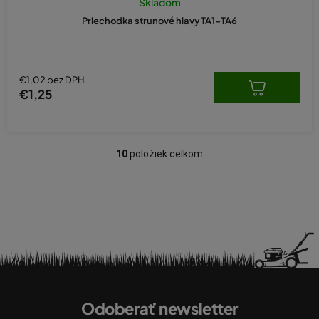
Skladom
Priechodka strunové hlavy TA1-TA6
€1,02 bez DPH
€1,25
10
položiek celkom
O
v
l
á
d
a
c
i
Z
e
á
p
Odoberať newsletter
p
r