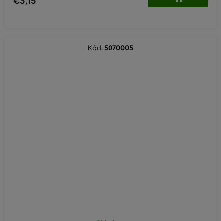
€3,15
Kód:
5070005