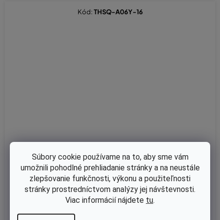
Kód:
THSQ-A06Y-16
Súbory cookie používame na to, aby sme vám
umožnili pohodlné prehliadanie stránky a na neustále
zlepšovanie funkčnosti, výkonu a použiteľnosti
Skladom
stránky prostredníctvom analýzy jej návštevnosti.
Priechodka strunové hlavy 5x10x16mm
Viac informácií nájdete
tu
.