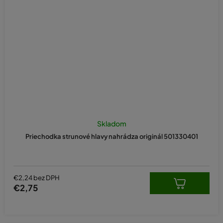
Skladom
Priechodka strunové hlavy nahrádza originál 501330401
€2,24 bez DPH
€2,75