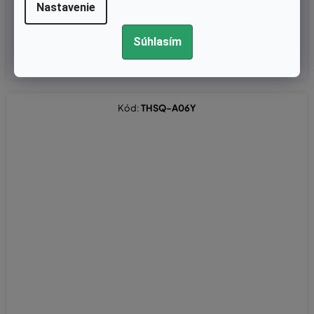
Nastavenie
€1,54 bez DPH
€1,90
Súhlasím
Kód:
THSQ-A06Y