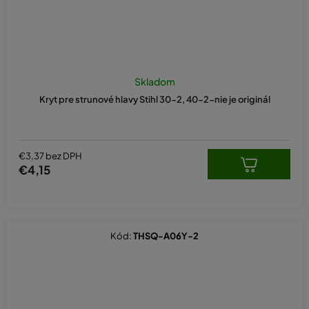
Skladom
Kryt pre strunové hlavy Stihl 30-2, 40-2-nie je originál
€3,37 bez DPH
€4,15
Kód:
THSQ-A06Y-2