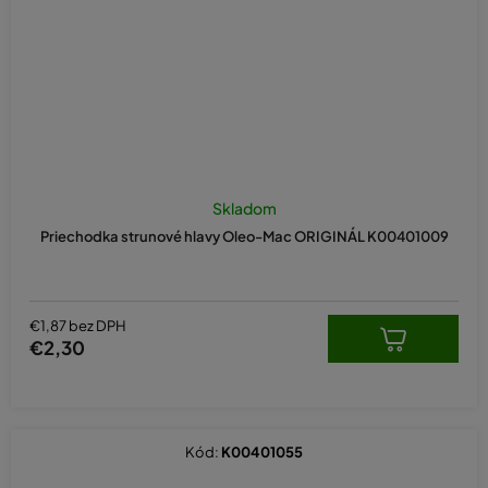
Skladom
Priechodka strunové hlavy Oleo-Mac ORIGINÁL K00401009
€1,87 bez DPH
€2,30
Kód:
K00401055