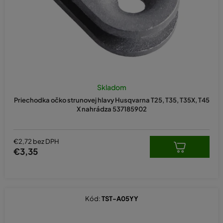
u
k
t
o
v
Skladom
Priechodka očko strunovej hlavy Husqvarna T25, T35, T35X, T45
X nahrádza 537185902
€2,72 bez DPH
€3,35
Kód:
TST-A05YY