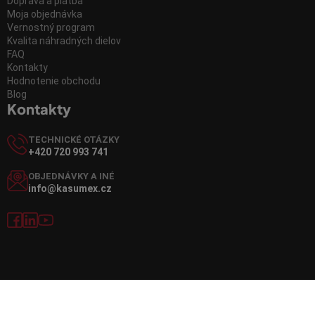
Doprava a platba
Moja objednávka
Vernostný program
Kvalita náhradných dielov
FAQ
Kontakty
Hodnotenie obchodu
Blog
Kontakty
TECHNICKÉ OTÁZKY
+420 720 993 741
OBJEDNÁVKY A INÉ
info@kasumex.cz
Vytvoril Shoptet