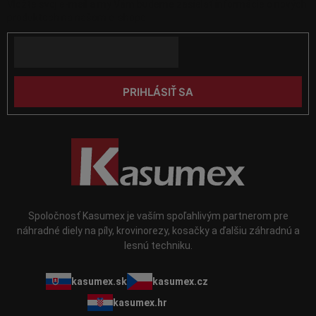
Vložte svoj e-mail a my Vám budeme zasielať informácie o nových
ä
v
produktoch na našom e-shope.
k
t
y
Email
i
v
e
ý
p
PRIHLÁSIŤ SA
i
s
u
Spoločnosť Kasumex je vaším spoľahlivým partnerom pre
náhradné diely na píly, krovinorezy, kosačky a ďalšiu záhradnú a
lesnú techniku.
kasumex.sk
kasumex.cz
kasumex.hr