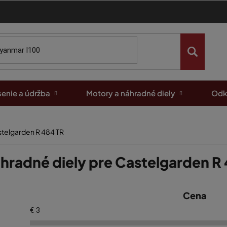
enie a údržba
Motory a náhradné diely
Odk
stelgarden R 484 TR
hradné diely pre Castelgarden R
Cena
€
3