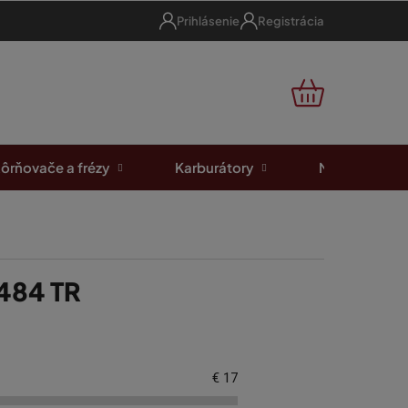
Prihlásenie
Registrácia
NÁKUPNÝ
KOŠÍK
ôrňovače a frézy
Karburátory
Motorové píl
 484 TR
€
17