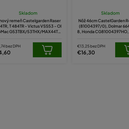
Skladom
Skladom
inový remeň Castelgarden Raser
Nôž 46cm CastelGarden 
4TR, T 484TR - Victus VSS53 - Ol
(81004397/0), Dolmar 6
oMac G53TBX/53THX/MAX44TB
8, Honda CG81004397HO
hnací remeň (10 x 765 Li) (350641
FIELD 4820
00/3047025R/66030037)
,74 bez DPH
€13,25 bez DPH
4,60
€16,30
O
v
l
á
d
a
c
i
e