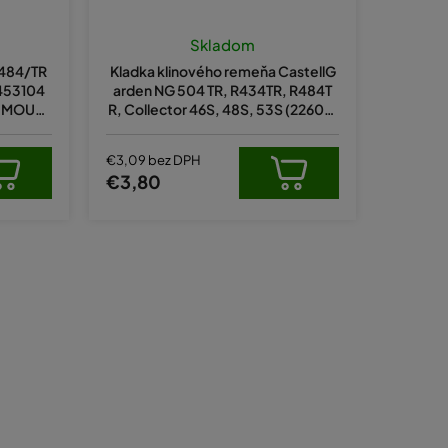
d
u
Skladom
k
R484/TR
Kladka klinového remeňa CastellG
t
6453104
arden NG 504 TR, R434TR, R484T
, MOUNT
R, Collector 46S, 48S, 53S (226019
o
04)
v
€3,09 bez DPH
€3,80