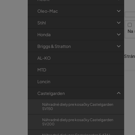
i
p
r
s
a
i
Oleo-Mac
p
e
n
Stihl
r
e
Na 
o
l
Honda
d
Briggs & Stratton
u
Strá
k
AL-KO
t
MTD
o
Loncin
v
Castelgarden
Náhradné diely pre kosačky Castelgarden
SV150
Náhradné diely pre kosačky Castelgarden
SV200