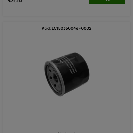
môžete stretnúť s dvoma typmi
dostupnosti:
Náhradné diely na sklade:
Sú v
našom veľkokapacitnom sklade a
Kód:
LC150350046-0002
pripravené na okamžitú expedíciu
alebo osobný odber.
Náhradné diely sú k dispozícii na
požiadanie:
V súčasnosti nie sú
na sklade, ale je veľmi
Motory Loncin -
pravdepodobné, že ich znovu
náhradné diely
naskladníme. Nastavte si e-
mailové upozornenie a buďte prvý, kto sa dozvie o zmene
dostupnosti zásob.
Nenašli ste požadovaný diel pre
motor Loncin?
Dajte nám vedieť
na
kasumex@seznam.cz
. Je možné, že vám
môžeme poskytnúť ďalšie náhradné diely pre váš motor Loncin.