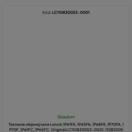
Kód:
LC110830053-0001
Skladom
Tesnenie olejovej vane Loncin 1P61FA, 1P65FA, 1P68FA, 1P70FA, 1
P70F, 1P61FC, 1P65FC. Originál LC110830053-0001, 11083005