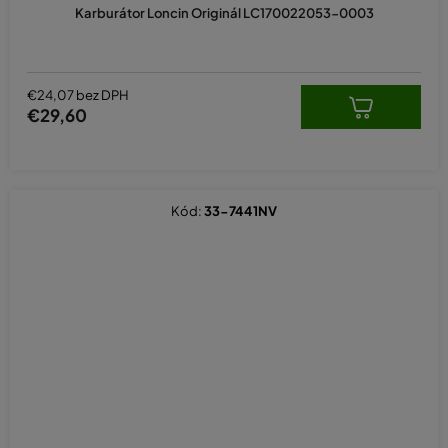
Karburátor Loncin Originál LC170022053-0003
€24,07 bez DPH
€29,60
Kód:
33-7441NV