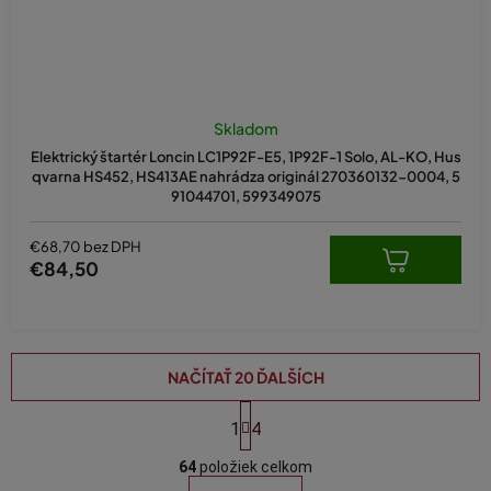
Skladom
Elektrický štartér Loncin LC1P92F-E5, 1P92F-1 Solo, AL-KO, Hus
qvarna HS452, HS413AE nahrádza originál 270360132-0004, 5
91044701, 599349075
€68,70 bez DPH
€84,50
NAČÍTAŤ 20 ĎALŠÍCH
S
t
1
4
O
r
á
64
položiek celkom
v
n