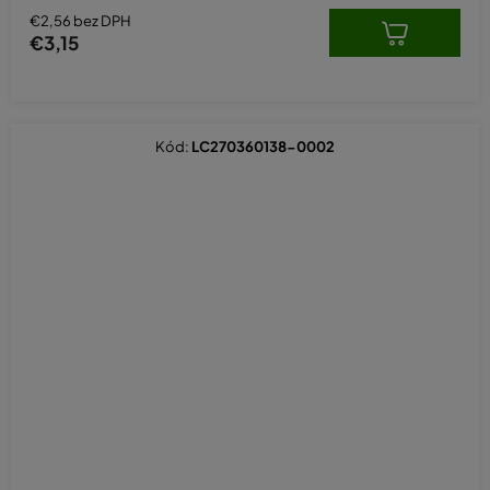
€2,56 bez DPH
€3,15
Kód:
LC270360138-0002