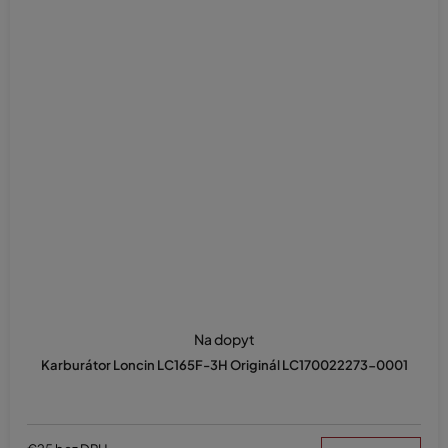
Na dopyt
Karburátor Loncin LC165F-3H Originál LC170022273-0001