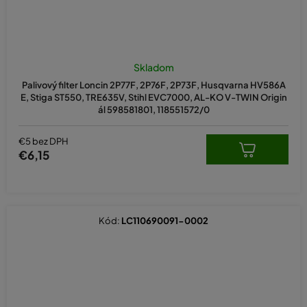
Skladom
Palivový filter Loncin 2P77F, 2P76F, 2P73F, Husqvarna HV586A
E, Stiga ST550, TRE635V, Stihl EVC7000, AL-KO V-TWIN Origin
ál 598581801, 118551572/0
€5 bez DPH
€6,15
Kód:
LC110690091-0002