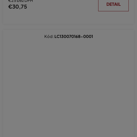
€25 bez DPH
DETAIL
€30,75
Kód:
LC130070168-0001