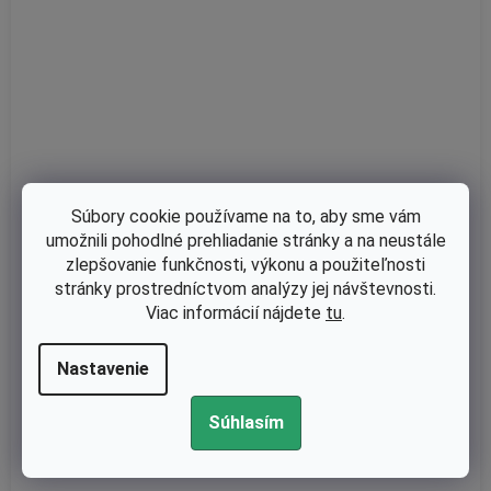
Súbory cookie používame na to, aby sme vám
umožnili pohodlné prehliadanie stránky a na neustále
zlepšovanie funkčnosti, výkonu a použiteľnosti
stránky prostredníctvom analýzy jej návštevnosti.
Viac informácií nájdete
tu
.
Skladom
Vzduchový filter Loncin 2P76F, 2P73F, Stiga ST550, TRE635V, St
ihl EVC7000 Originál 00041404405, 118551590/0
Nastavenie
Súhlasím
€10,16 bez DPH
€12,50