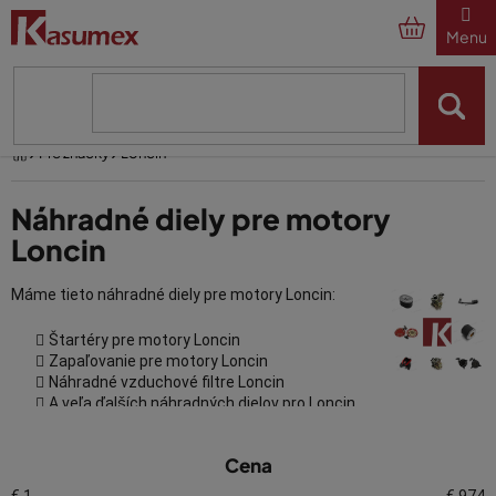
Prejsť
na
obsah
Domov
Pre značky
Loncin
Náhradné diely pre motory
Loncin
Máme tieto náhradné diely pre motory Loncin:
Štartéry pre motory Loncin
Zapaľovanie pre motory Loncin
Náhradné vzduchové filtre Loncin
A veľa ďalších náhradných dielov pro Loncin
V
Oprava motora Loncin s dielmi
Cena
ý
Kasumex