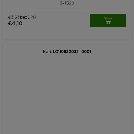
3-T320
€3,33 bez DPH
€4,10
Kód:
LC110830033-0001