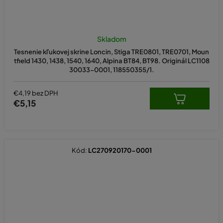
Skladom
Tesnenie kľukovej skrine Loncin, Stiga TRE0801, TRE0701, Moun
tfield 1430, 1438, 1540, 1640, Alpina BT84, BT98. Originál LC1108
30033-0001, 118550355/1.
€4,19 bez DPH
€5,15
Kód:
LC270920170-0001