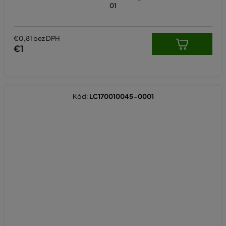
01
€0,81 bez DPH
€1
Kód:
LC170010045-0001