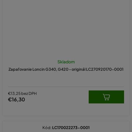
Skladom
Zapaľovanie Loncin G340, G420 - originál LC270920170-0001
€13,25 bez DPH
€16,30
Kód:
LC170022273-0001