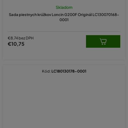
Skladom
Sada piestnych krúžkov Loncin G200F Originál LC130070168-
0001
€8,74 bez DPH
€10,75
Kód:
LC180130178-0001