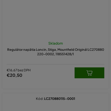
Skladom
Regulátor napätia Loncin, Stiga, Mountfield Originál LC270880
220-0002, 118551428/1
€16,67 bez DPH
€20,50
Kód:
LC270880115-0001