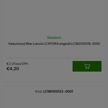
Skladom
Vzduchový filter Loncin LC1P70FA originál LC180130178-0001
€3,41 bez DPH
€4,20
Kód:
LC180100123-0001