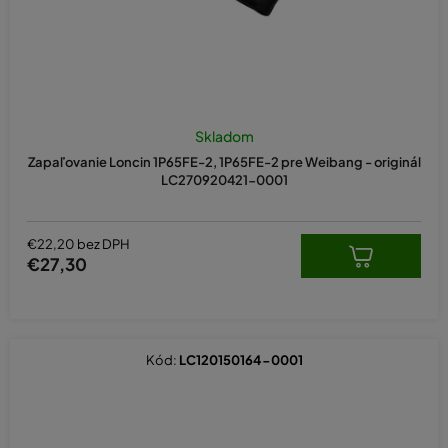
Skladom
Zapaľovanie Loncin 1P65FE-2, 1P65FE-2 pre Weibang - originál
LC270920421-0001
€22,20 bez DPH
€27,30
Kód:
LC120150164-0001