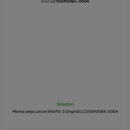
Kód:
LC110690084-0004
Skladom
Mierka oleja Loncin 1P65FE-3 Originál LC110690084-0004