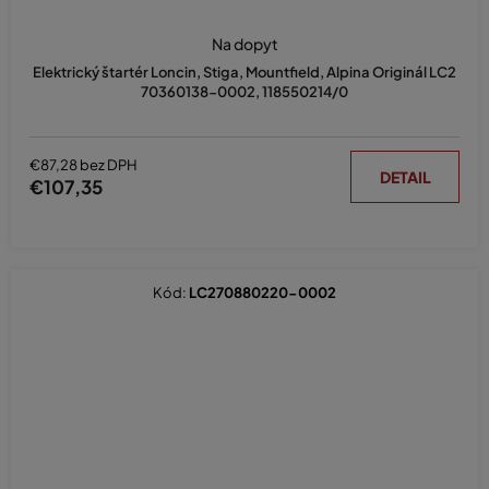
Na dopyt
Elektrický štartér Loncin, Stiga, Mountfield, Alpina Originál LC2
70360138-0002, 118550214/0
€87,28 bez DPH
DETAIL
€107,35
Kód:
LC270880220-0002