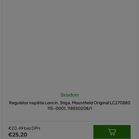
Skladom
Regulátor napätia Loncin, Stiga, Mountfield Originál LC270880
115-0001, 118550208/1
€20,49 bez DPH
€25,20