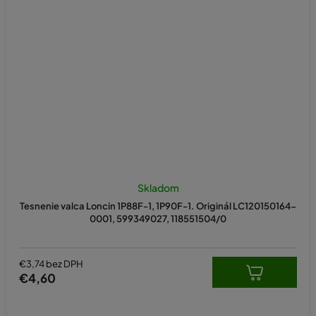
Skladom
Tesnenie valca Loncin 1P88F-1, 1P90F-1. Originál LC120150164-
0001, 599349027, 118551504/0
€3,74 bez DPH
€4,60