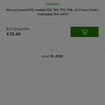
Skladom
Klinový remeň MTD modely 700, 769, 790, 798 - 12,7 mm x 2365 L
i nahrádza 754-0470
€27,32 bez DPH
€33,60
Kód:
75-0120