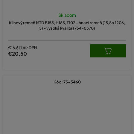
Skladom
Klinový remeň MTD B155, H165, T102 - hnací remeň (15,8 x 1206,
5) - vysoká kvalita (754-0370)
€16,67 bez DPH
€20,50
Kód:
75-5460