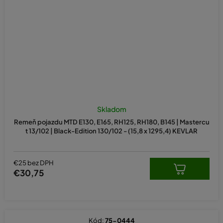
Skladom
Remeň pojazdu MTD E130, E165, RH125, RH180, B145 | Mastercu
t 13/102 | Black-Edition 130/102 - (15,8 x 1295,4) KEVLAR
€25 bez DPH
€30,75
Kód:
75-0444