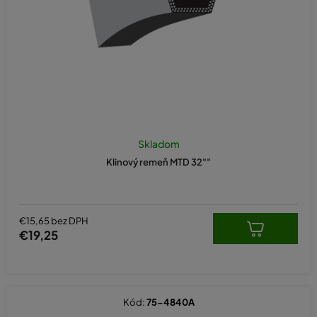
d
u
k
t
o
v
Skladom
Klinový remeň MTD 32""
€15,65 bez DPH
€19,25
Kód:
75-4840A