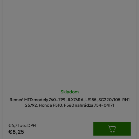
Skladom
Remeň MTD modely 760-799, JLX76RA, LE155, SC220/105, RH1
25/92, Honda F510, F560 nahrádza 754-04171
€6,71 bez DPH
€8,25