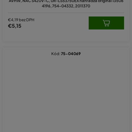
AVHW, NAC S420V-C, UR-LS53750EX nahrádza originál 13506
4196, 754-04332, 2011370
€4,19 bez DPH
€5,15
Kód:
75-04069