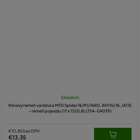
Skladom
Klinový remeň variátora MTD Spider76/91/76RD, RH115/76, JA115
- remeň pojezdu (17 x 1320,8) (754-04039)
€10,85 bez DPH
€13,35