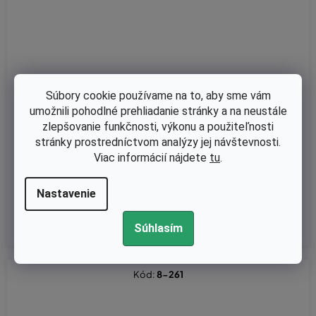
Súbory cookie používame na to, aby sme vám
umožnili pohodlné prehliadanie stránky a na neustále
Skladom
zlepšovanie funkčnosti, výkonu a použiteľnosti
Klinový remeň pojezdu Husqvarna CTH150, CTH180, Partner P2
stránky prostredníctvom analýzy jej návštevnosti.
00107HRB, Gardol nahrádza originál 532170140, 532446901, 75
Viac informácií nájdete
tu
.
4-0634 KEVLAR
Nastavenie
€34,27 bez DPH
€42,15
Súhlasím
Kód:
8-261