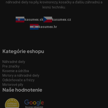
náhradné diely na píly, krovinorezy, kosačky a ďalšiu záhradnú a
lesnú techniku.
kasumex.sk
kasumex.cz
kasumex.hr
Kategórie eshopu
Náhradné diely
Pre značky
Kosenie a údržba
Motory a náhradné diely
Odkôrňovače a frézy
Motorové píly
Naše hodnotenie