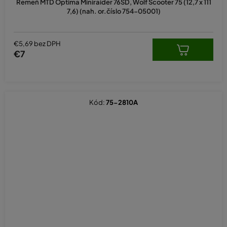
Remeň MTD Optima Miniraider 76SD, Wolf Scooter 75 (12,7 x 111
je
7,6) (nah. or.číslo 754-05001)
5,0
z
5
hviezdičiek.
€5,69 bez DPH
€7
Kód:
75-2810A