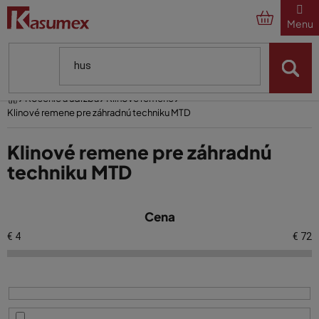
Prejsť
na
obsah
Domov
Kosenie a údržba
Klínové remene
Klinové remene pre záhradnú techniku MTD
Klinové remene pre záhradnú
techniku MTD
V
Cena
ý
p
€
4
€
72
i
s
p
r