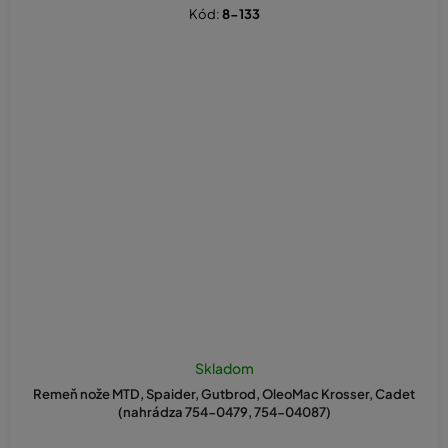
Kód:
8-133
Skladom
Remeň nože MTD, Spaider, Gutbrod, OleoMac Krosser, Cadet
(nahrádza 754-0479, 754-04087)