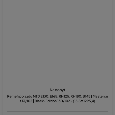
Na dopyt
Remeň pojazdu MTD E130, E165, RH125, RH180, B145 | Mastercu
t 13/102 | Black-Edition 130/102 - (15,8 x 1295,4)