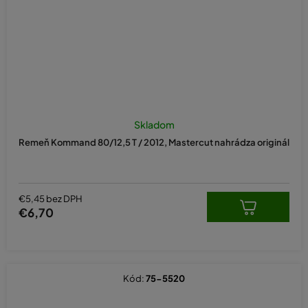
Skladom
Remeň Kommand 80/12,5 T / 2012, Mastercut nahrádza originál
€5,45 bez DPH
€6,70
Kód:
75-5520