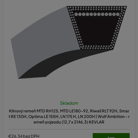
Skladom
Klinový remeň MTD RH125, MTD LE180-92, Riwall RLT 92H, Smar
t RE 130H, Optima LE 155H, LN 175 H, LN 200H | Wolf Ambition - r
emeň pojezdu (12,7 x 2146,3) KEVLAR
€26,34 bez DPH