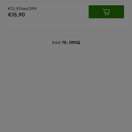
€12,93 bez DPH
€15,90
Kód:
75-1190Q