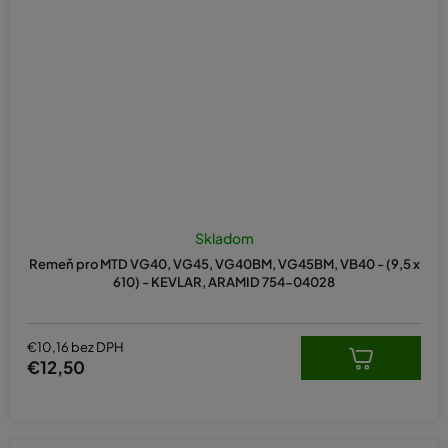
Skladom
Remeň pro MTD VG40, VG45, VG40BM, VG45BM, VB40 - (9,5 x
610) - KEVLAR, ARAMID 754-04028
€10,16 bez DPH
€12,50