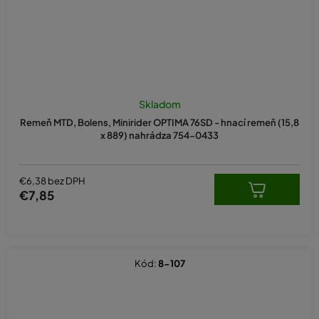
Skladom
Remeň MTD, Bolens, Minirider OPTIMA 76SD - hnací remeň (15,8
x 889) nahrádza 754-0433
€6,38 bez DPH
€7,85
Kód:
8-107