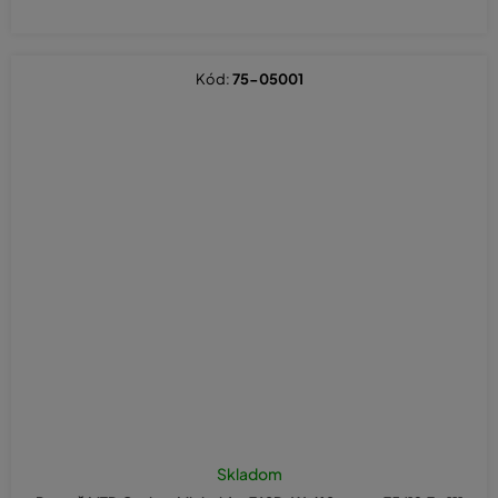
Kód:
75-05001
Priemerné
hodnotenie
Skladom
produktu