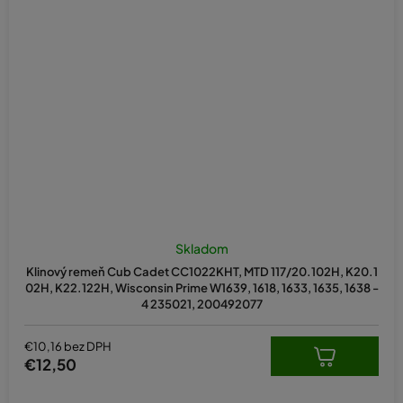
Skladom
Klinový remeň Cub Cadet CC1022KHT, MTD 117/20.102H, K20.1
02H, K22.122H, Wisconsin Prime W1639, 1618, 1633, 1635, 1638 -
4 235021, 200492077
€10,16 bez DPH
€12,50