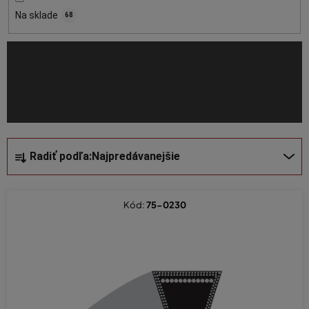
o
Na sklade
68
d
u
k
t
o
v
R
Radiť podľa:
Najpredávanejšie
a
d
e
Kód:
75-0230
n
i
e
p
r
o