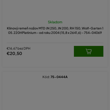
Skladom
Klinový remeň nožov MTD JN 250, JN 200, RH 150, Wolf-Garten 1
05.220HPlatinium - od roku 2004 (15,8 x 2641,6) - 754-04069
€16,67 bez DPH
€20,50
Kód:
75-0444A