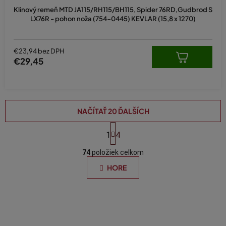
Klinový remeň MTD JA115/RH115/BH115, Spider 76RD,Gudbrod S
LX76R - pohon noža (754-0445) KEVLAR (15,8 x 1270)
€23,94 bez DPH
€29,45
NAČÍTAŤ 20 ĎALŠÍCH
S
t
1
4
O
r
á
74
položiek celkom
v
n
l
HORE
k
á
o
d
v
a
a
n
c
i
i
e