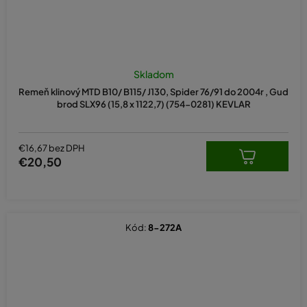
Skladom
Remeň klinový MTD B10/ B115/ J130, Spider 76/91 do 2004r , Gud
brod SLX96 (15,8 x 1122,7) (754-0281) KEVLAR
€16,67 bez DPH
€20,50
Kód:
8-272A