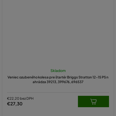
Skladom
Veniec ozubeného kolesa pre štartér Briggs Stratton 12-15 PS n
ahrádza 39213, 399676, 696537
€22,20 bez DPH
€27,30