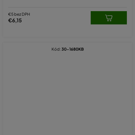
€5 bez DPH
€6,15
Kód:
30-1680KB