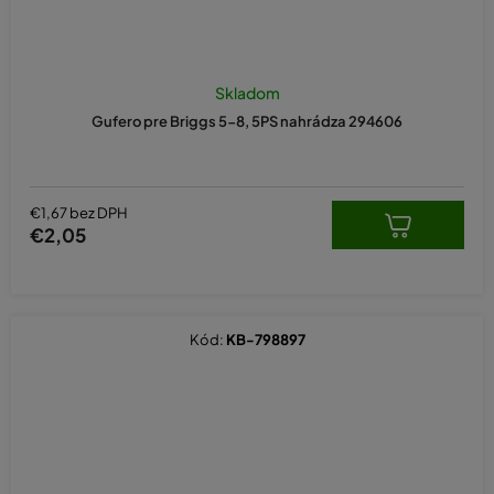
Skladom
Gufero pre Briggs 5-8, 5PS nahrádza 294606
€1,67 bez DPH
€2,05
Kód:
KB-798897