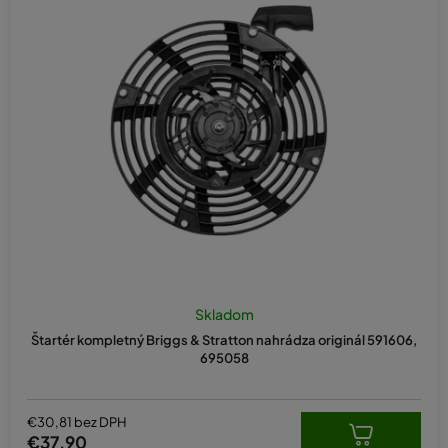
Skladom
Štartér kompletný Briggs & Stratton nahrádza originál 591606,
695058
€30,81 bez DPH
€37,90