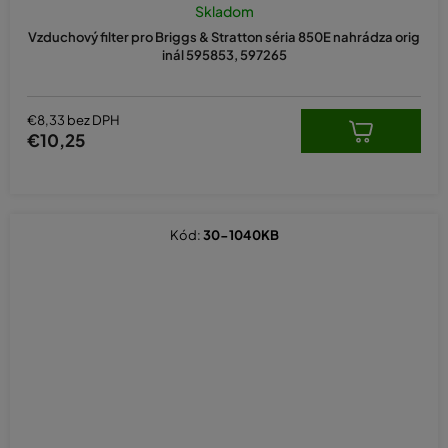
Skladom
Vzduchový filter pro Briggs & Stratton séria 850E nahrádza orig
inál 595853, 597265
€8,33 bez DPH
€10,25
Kód:
30-1040KB