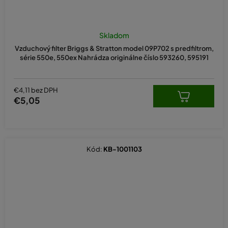
Skladom
Vzduchový filter Briggs & Stratton model 09P702 s predfiltrom,
série 550e, 550ex Nahrádza originálne číslo 593260, 595191
€4,11 bez DPH
€5,05
Kód:
KB-1001103