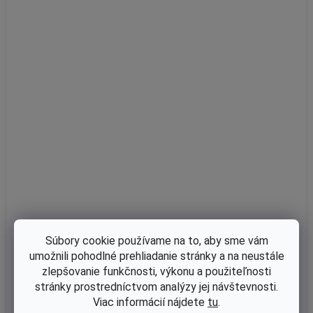
Skladom
Súbory cookie používame na to, aby sme vám
Vzduchový filter nahrádza Briggs & Stratton 792105, 4233
umožnili pohodlné prehliadanie stránky a na neustále
zlepšovanie funkčnosti, výkonu a použiteľnosti
stránky prostredníctvom analýzy jej návštevnosti.
Viac informácií nájdete
tu
.
€8,33 bez DPH