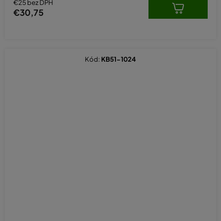
€25 bez DPH
€30,75
Kód:
KB51-1024