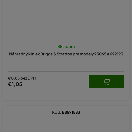
Skladom
Náhradný kliniek Briggs & Stratton pre modely 93065 a 692193
€0,85 bez DPH
€1,05
Kód:
BS591583