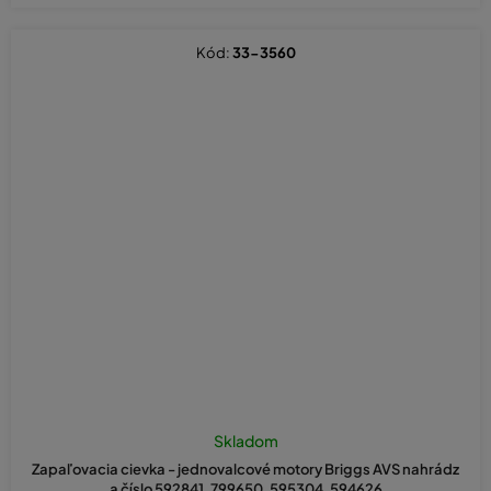
Kód:
33-3560
Skladom
Zapaľovacia cievka - jednovalcové motory Briggs AVS nahrádz
a číslo 592841, 799650, 595304, 594626