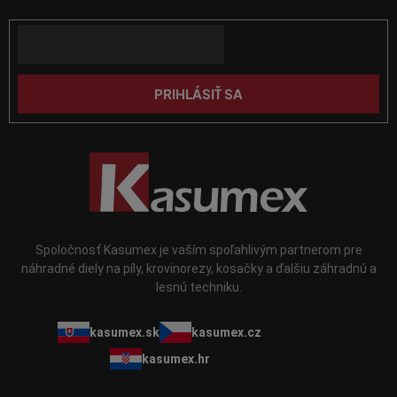
produktoch na našom e-shope.
ý
t
p
Email
i
i
e
s
u
PRIHLÁSIŤ SA
Spoločnosť Kasumex je vaším spoľahlivým partnerom pre
náhradné diely na píly, krovinorezy, kosačky a ďalšiu záhradnú a
lesnú techniku.
kasumex.sk
kasumex.cz
kasumex.hr