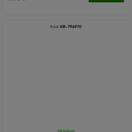
Kód:
KB-796970
Priemerné
hodnotenie
Skladom