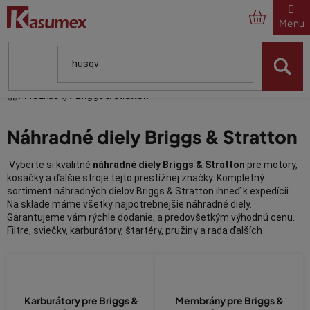
Prejsť
na
obsah
Domov
Pre značky
Briggs & Stratton
Náhradné diely Briggs & Stratton
Vyberte si kvalitné
náhradné diely Briggs & Stratton
pre motory,
kosačky a ďalšie stroje tejto prestížnej značky. Kompletný
sortiment náhradných dielov Briggs & Stratton ihneď k expedícii.
Na sklade máme všetky najpotrebnejšie náhradné diely.
Garantujeme vám rýchle dodanie, a predovšetkým výhodnú cenu.
Filtre, sviečky, karburátory, štartéry, pružiny a rada ďalších
náhradných dielov v rôznych variantoch. U nás obratom nakúpite
súčiastku, ktorá vám umožní opraviť váš Briggs & Stratton.
Americká spoločnosť Briggs & Stratton (alebo len Briggs Stratton)
bola založená pred viac ako tisíc rokmi. Skutočnosť, že jej stroje sú
Karburátory pre Briggs &
Membrány pre Briggs &