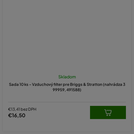
Priemerné
hodnotenie
Skladom
produktu
Sada 10 ks – Vzduchový filter pre Briggs & Stratton (nahrádza 3
je
99959, 491588)
5,0
z
5
hviezdičiek.
€13,41 bez DPH
€16,50