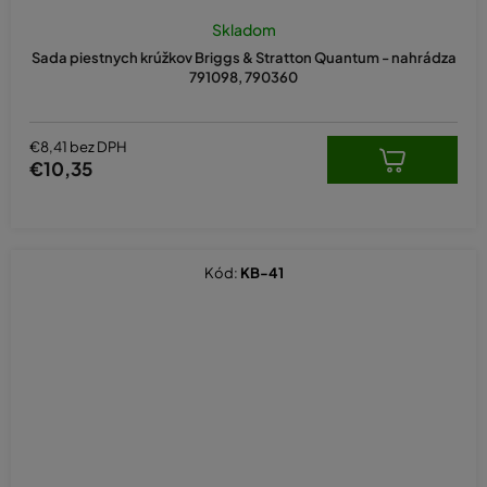
Skladom
Sada piestnych krúžkov Briggs & Stratton Quantum - nahrádza
791098, 790360
€8,41 bez DPH
€10,35
Kód:
KB-41