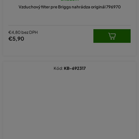
produktu
Vzduchový filter pre Briggs nahrádza originál 796970
je
5,0
z
5
hviezdičiek.
€4,80 bez DPH
€5,90
Kód:
KB-692317