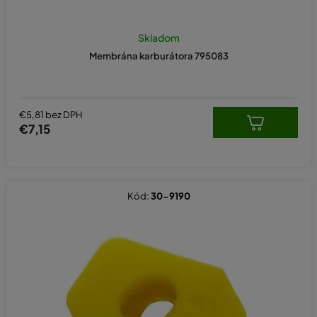
v
Skladom
Membrána karburátora 795083
€5,81 bez DPH
€7,15
Kód:
30-9190