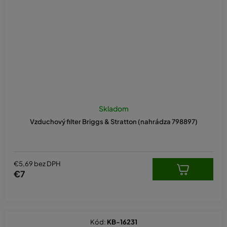
Skladom
Vzduchový filter Briggs & Stratton (nahrádza 798897)
€5,69 bez DPH
€7
Kód:
KB-16231