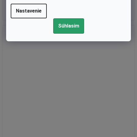
€10,25
Nastavenie
Súhlasím
Kód:
KB-BSAF32