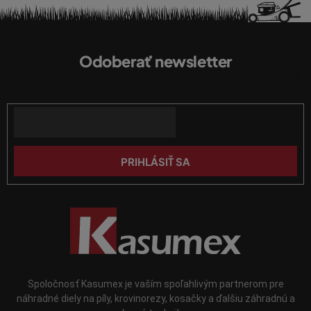
p
r
Z
v
á
k
Odoberať newsletter
p
y
Vložte svoj e-mail a my Vám budeme zasielať informácie o nových
v
ä
produktoch na našom e-shope.
ý
t
p
Email
i
i
e
s
u
PRIHLÁSIŤ SA
Spoločnosť Kasumex je vaším spoľahlivým partnerom pre
náhradné diely na píly, krovinorezy, kosačky a ďalšiu záhradnú a