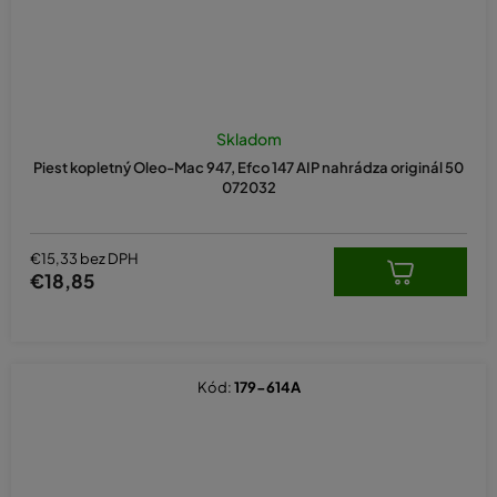
Skladom
Piest kopletný Oleo-Mac 947, Efco 147 AIP nahrádza originál 50
072032
€15,33 bez DPH
€18,85
Kód:
179-614A