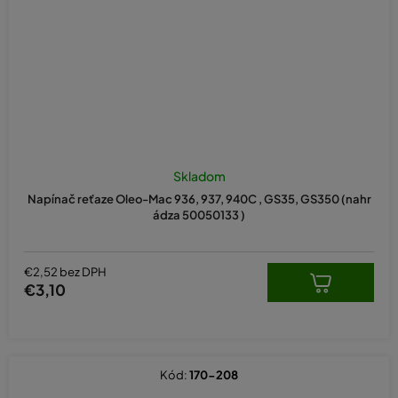
Skladom
Napínač reťaze Oleo-Mac 936, 937, 940C , GS35, GS350 (nahr
ádza 50050133 )
€2,52 bez DPH
€3,10
Kód:
170-208