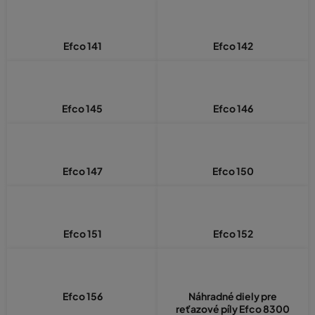
Efco 141
Efco 142
Efco 145
Efco 146
Efco 147
Efco 150
Efco 151
Efco 152
Efco 156
Náhradné diely pre
reťazové píly Efco 8300