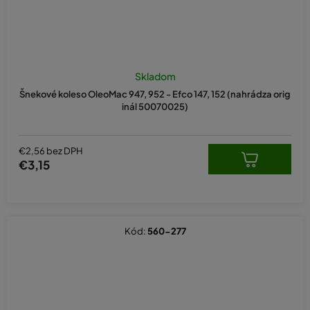
Skladom
Šnekové koleso OleoMac 947, 952 - Efco 147, 152 (nahrádza orig
inál 50070025)
€2,56 bez DPH
€3,15
Kód:
560-277