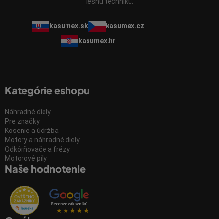
lesnú techniku.
kasumex.sk
kasumex.cz
kasumex.hr
Kategórie eshopu
Náhradné diely
Pre značky
Kosenie a údržba
Motory a náhradné diely
Odkôrňovače a frézy
Motorové píly
Naše hodnotenie