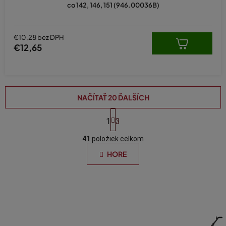
co 142, 146, 151 (946.00036B)
€10,28 bez DPH
€12,65
NAČÍTAŤ 20 ĎALŠÍCH
S
t
1
3
O
r
á
41
položiek celkom
v
n
l
HORE
k
á
o
d
v
a
a
n
c
i
i
e
e