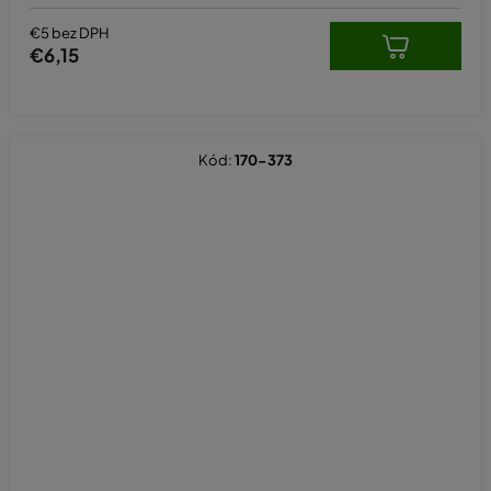
€5 bez DPH
€6,15
Kód:
170-373