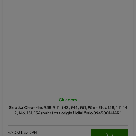
Skladom
Skrutka Oleo-Mac 938, 941, 942, 946, 951, 956 - Efco 138, 141, 14
2, 146, 151, 156 (nahrádza originál diel číslo 094500141AR )
€2,03 bez DPH