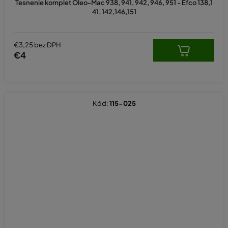
Tesnenie komplet Oleo-Mac 938, 941, 942, 946, 951 - Efco 138,1
41, 142,146,151
€3,25 bez DPH
€4
Kód:
115-025