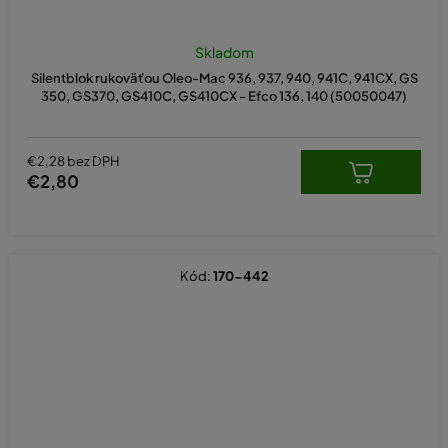
Skladom
Silentblok rukoväťou Oleo-Mac 936, 937, 940, 941C, 941CX, GS
350, GS370, GS410C, GS410CX - Efco 136, 140 (50050047)
€2,28 bez DPH
€2,80
Kód:
170-442