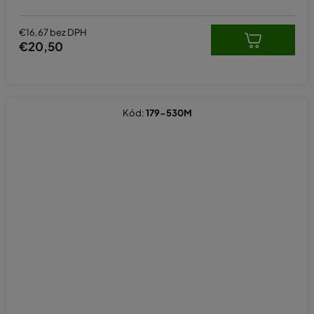
€16,67 bez DPH
€20,50
Kód:
179-530M