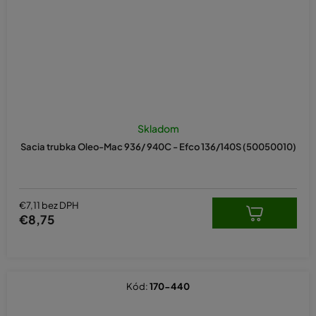
Skladom
Sacia trubka Oleo-Mac 936/ 940C - Efco 136/140S (50050010)
€7,11 bez DPH
€8,75
Kód:
170-440