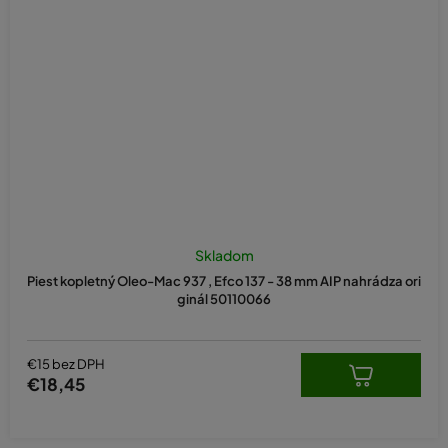
Skladom
Piest kopletný Oleo-Mac 937 , Efco 137 - 38 mm AIP nahrádza ori
ginál 50110066
€15 bez DPH
€18,45