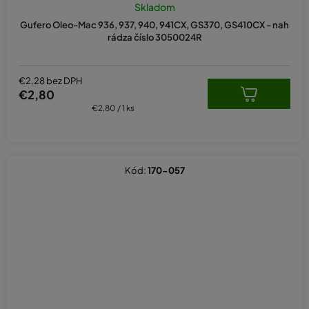
Skladom
Gufero Oleo-Mac 936, 937, 940, 941CX, GS370, GS410CX - nah
rádza číslo 3050024R
€2,28 bez DPH
€2,80
Jednotková
€2,80 / 1 ks
cena:
Kód:
170-057