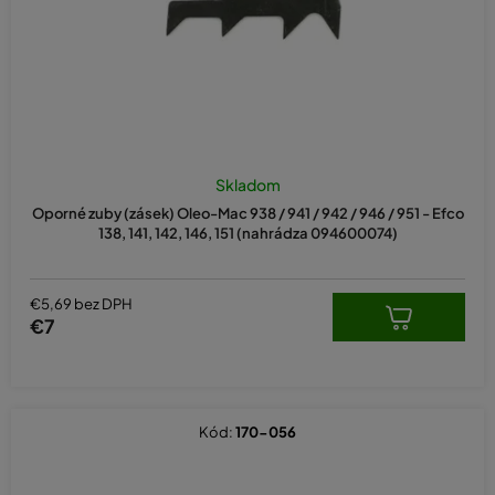
u
k
t
o
v
Skladom
Oporné zuby (zásek) Oleo-Mac 938 / 941 / 942 / 946 / 951 - Efco
138, 141, 142, 146, 151 (nahrádza 094600074)
€5,69 bez DPH
€7
Kód:
170-056