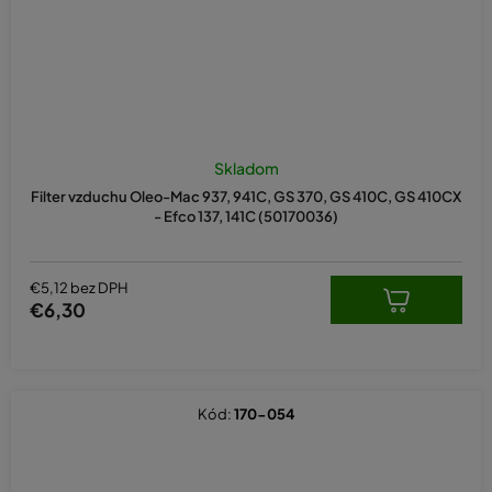
Skladom
Filter vzduchu Oleo-Mac 937, 941C, GS 370, GS 410C, GS 410CX
- Efco 137, 141C (50170036)
€5,12 bez DPH
€6,30
Kód:
170-054