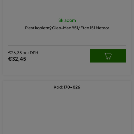
Skladom
Piest kopletný Oleo-Mac 951/ Efco 151 Meteor
€26,38 bez DPH
€32,45
Kód:
170-026