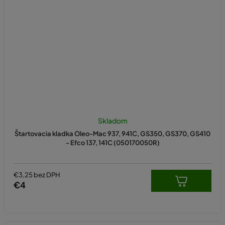
Skladom
Štartovacia kladka Oleo-Mac 937, 941C, GS350, GS370, GS410
- Efco 137, 141C (050170050R)
€3,25 bez DPH
€4