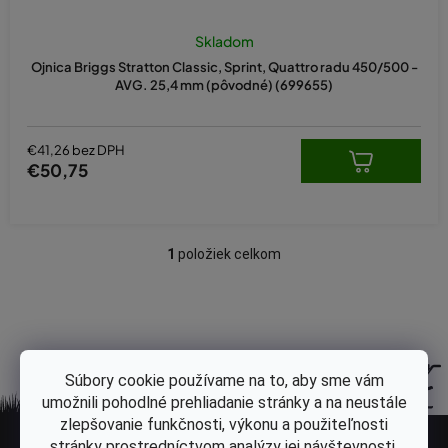
Skladom
Ojnica Briggs Stratton Classic, Sprint, Quattro radu 450/500 -
AVG. 25,4 mm (pôvodné) (699655)
€41,26 bez DPH
€50,75
1
položiek celkom
O
v
l
á
d
a
Súbory cookie používame na to, aby sme vám
c
umožnili pohodlné prehliadanie stránky a na neustále
i
Z
zlepšovanie funkčnosti, výkonu a použiteľnosti
e
stránky prostredníctvom analýzy jej návštevnosti.