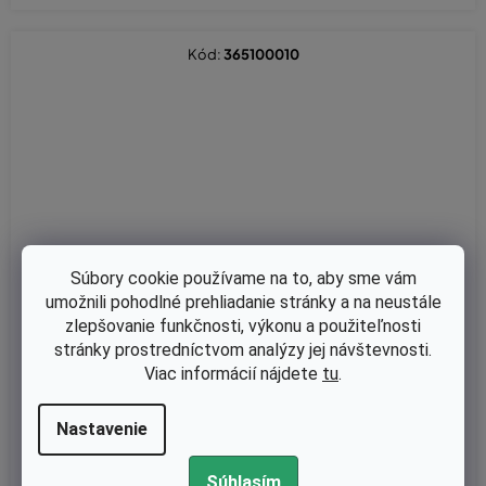
Kód:
365100010
Súbory cookie používame na to, aby sme vám
umožnili pohodlné prehliadanie stránky a na neustále
zlepšovanie funkčnosti, výkonu a použiteľnosti
stránky prostredníctvom analýzy jej návštevnosti.
Viac informácií nájdete
tu
.
Nastavenie
Skladom
Štít difúzora Oleo-Mac AM180, AM190, MB800 originál 3651000
Súhlasím