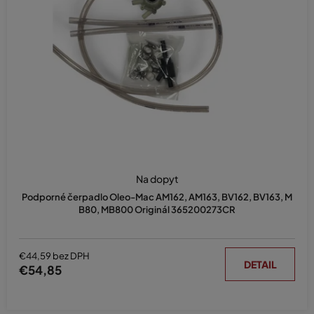
Na dopyt
Podporné čerpadlo Oleo-Mac AM162, AM163, BV162, BV163, M
B80, MB800 Originál 365200273CR
€44,59 bez DPH
DETAIL
€54,85