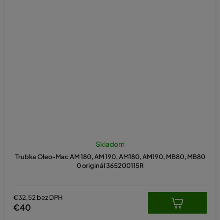
Skladom
Trubka Oleo-Mac AM 180, AM 190, AM180, AM190, MB80, MB80
0 originál 365200115R
€32,52 bez DPH
€40