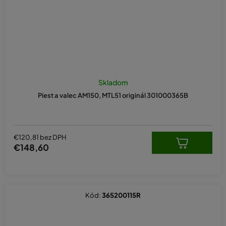
Skladom
Piest a valec AM150, MTL51 originál 301000365B
€120,81 bez DPH
€148,60
Kód:
365200115R