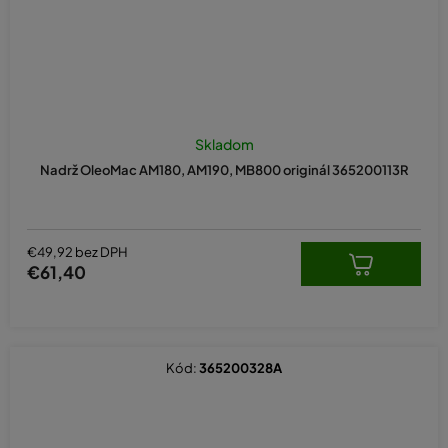
Skladom
Nadrž OleoMac AM180, AM190, MB800 originál 365200113R
€49,92 bez DPH
€61,40
Kód:
365200328A