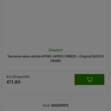
Skladom
Tesnenie veka nádrže AM180, AM190, MB800 - Originál 365100
084BR
€9,59 bez DPH
€11,80
Kód:
365200172