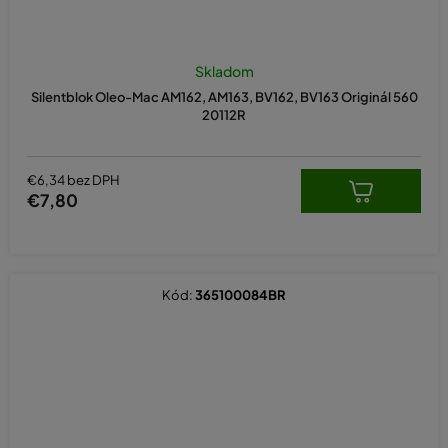
Skladom
Silentblok Oleo-Mac AM162, AM163, BV162, BV163 Originál 560
20112R
€6,34 bez DPH
€7,80
Kód:
365100084BR