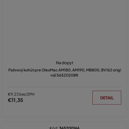
Na dopyt
Palivový kohút pre OleoMac AM180, AM190, MB800, BV162 origi
nál 56520208R
€9,23 bez DPH
DETAIL
€11,35
Kód:
365200166