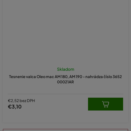
Skladom
Tesnenie valca Oleo mac AM 180, AM 190 - nahrádza číslo 3652
00021AR
€2,52 bez DPH
€3,10