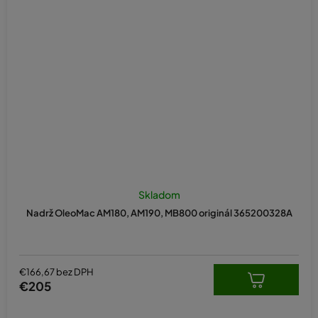
Skladom
Nadrž OleoMac AM180, AM190, MB800 originál 365200328A
€166,67 bez DPH
€205