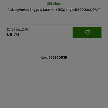
hodnotenie
Skladom
produktu
Palivový kohút Briggs & Stratton WP30 originál 300000029AR
je
5,0
z
5
hviezdičiek.
€7,07 bez DPH
€8,70
Kód:
365200113R