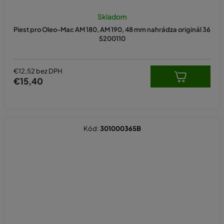
Skladom
Piest pro Oleo-Mac AM 180, AM 190, 48 mm nahrádza originál 36
5200110
€12,52 bez DPH
€15,40
Kód:
301000365B