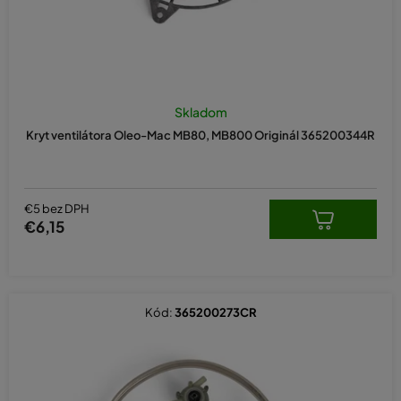
Skladom
Kryt ventilátora Oleo-Mac MB80, MB800 Originál 365200344R
€5 bez DPH
€6,15
Kód:
365200273CR