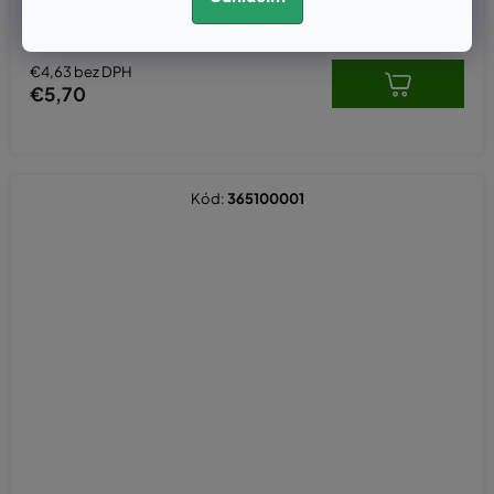
10
€4,63 bez DPH
€5,70
Kód:
365100001