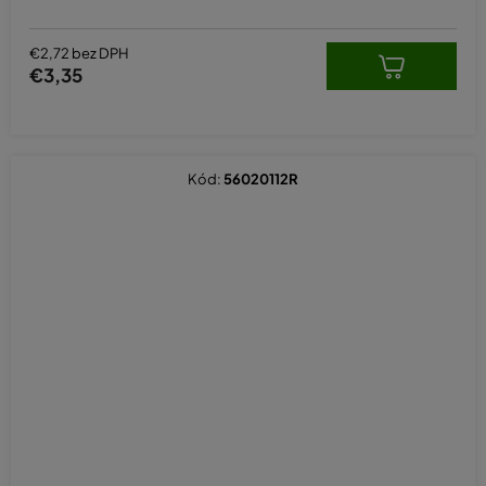
€2,72 bez DPH
€3,35
Kód:
56020112R