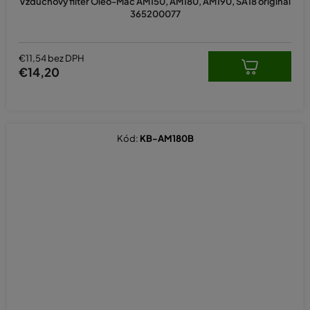
Vzduchový filter Oleo-Mac AM150, AM180, AM190, SA18 originál
365200077
€11,54 bez DPH
€14,20
Kód:
KB-AM180B