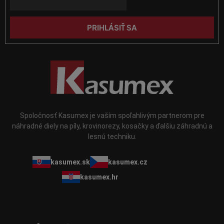
i
e
s
u
PRIHLÁSIŤ SA
Spoločnosť Kasumex je vaším spoľahlivým partnerom pre
náhradné diely na píly, krovinorezy, kosačky a ďalšiu záhradnú a
lesnú techniku.
kasumex.sk
kasumex.cz
kasumex.hr