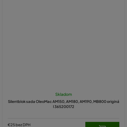
Skladom
Silentblok sada OleoMac AM150, AM180, AM190, MB800 originá
l 365200172
€25 bez DPH