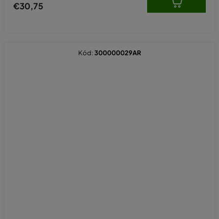
€30,75
Kód:
300000029AR
Priemerné