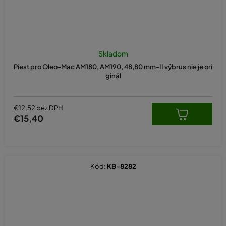
Skladom
Piest pro Oleo-Mac AM180, AM190, 48,80 mm-II výbrus nie je ori
ginál
€12,52 bez DPH
€15,40
Kód:
KB-8282