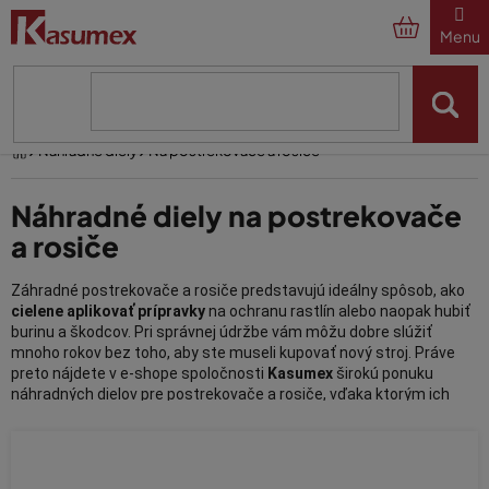
Prejsť
na
obsah
Domov
Náhradné diely
Na postrekovače a rosiče
Náhradné diely na postrekovače
a rosiče
Záhradné postrekovače a rosiče predstavujú ideálny spôsob, ako
cielene aplikovať prípravky
na ochranu rastlín alebo naopak hubiť
burinu a škodcov. Pri správnej údržbe vám môžu dobre slúžiť
mnoho rokov bez toho, aby ste museli kupovať nový stroj. Práve
preto nájdete v e-shope spoločnosti
Kasumex
širokú ponuku
náhradných dielov pre postrekovače a rosiče, vďaka ktorým ich
dlho udržíte v skvelej kondícii
.
Postrekovače a rosiče – náhradné