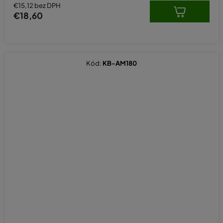
€15,12 bez DPH
€18,60
Kód:
KB-AM180