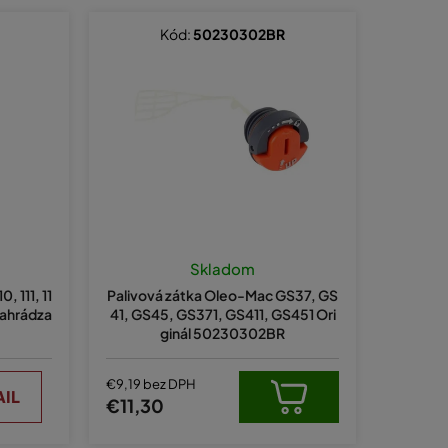
d
e
Kód:
50230302BR
n
i
e
p
r
o
d
u
Skladom
k
, 111, 11
Palivová zátka Oleo-Mac GS37, GS
t
, nahrádza
41, GS45, GS371, GS411, GS451 Ori
ginál 50230302BR
o
v
€9,19 bez DPH
AIL
€11,30