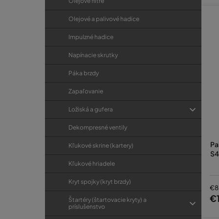
Olejové filtre
Olejové a palivové hadice
Impulzné hadice
Napínacie skrutky
Páka brzdy
Zapaľovanie
Ložiská a gufera
Dekompresné ventily
Pa
Kľukové skrine (kartery)
S4
Kľukové hriadele
Kryt spojky (kryt brzdy)
€8
€
Štartéry (štartovacie kryty) a
príslušenstvo