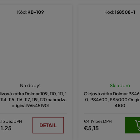
Kód:
KB-109
Kód:
168508-1
Na dopyt
Skladom
livová zátka Dolmar 109, 110, 111, 1
Olejová zátka Dolmar PS4
 114, 115, 116, 117, 119, 120 nahrádza
0, PS4600, PS5000 Originá
originál 965451901
4100
,15 bez DPH
€4,19 bez DPH
DETAIL
1,25
€5,15