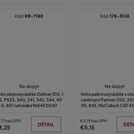
Kód:
KB-Y180
Kód:
178-351A
Priemern
hodnote
Na dopyt
Na dopyt
produkt
ko olejovej nádrže Dolmar 100, 1
Veko palivovej nádrže s o
je
2, PS33, 340, 341, 342, 344, 40
vaním pro Partner 350, 351
5,0
0, 401 nahrádza 965450040
90, 842, McCulloch CAT 43
z
dza 530047192
5
hviezdiči
,71 bez DPH
€4,19 bez DPH
DETAIL
DET
8,25
€5,15