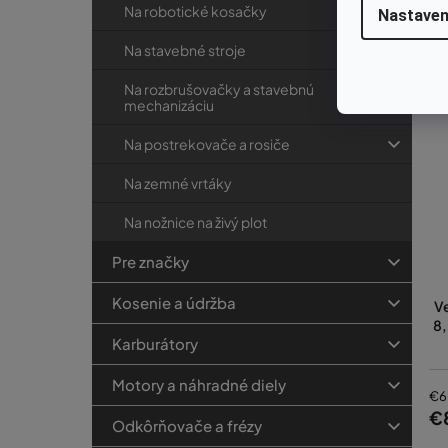
Na robotické kosačky
Nastaven
Na stavebné stroje
Na rozbrušovačky a stavebnú
mechanizáciu
Na postrekovače a rosiče
Na zemné vrtáky
Na nožnice na živý plot
Pre značky
Kosenie a údržba
Ve
8,
Karburátory
Motory a náhradné diely
€6
€
Odkôrňovače a frézy