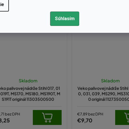
ie
Kód:
11303500500
Kód:
11273500500
Súhlasím
Skladom
Skladom
ko palivovej nádrže Stihl 017, 01
Veko palivovej nádrže Stihl
 019T, MS170, MS180, MS190T, M
0, 031, 039, MS290, MS31
S191T originál 11303500500
0 originál 112735005
,71 bez DPH
€7,89 bez DPH
8,25
€9,70