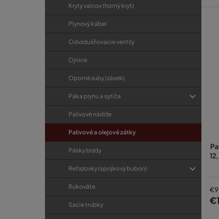
Kryty valcov (horný kryt)
Plynový kábel
Odvzdušňovacie ventily
Ojnice
Oporné zuby (zásek)
Páka plynu a sytiča
Palivové nádrže
Palivové a olejové zátky
Pa
Pásky brzdy
12,
Reťazovky (spojkový bubon)
Rukoväte
€9
€1
Sacie trubky