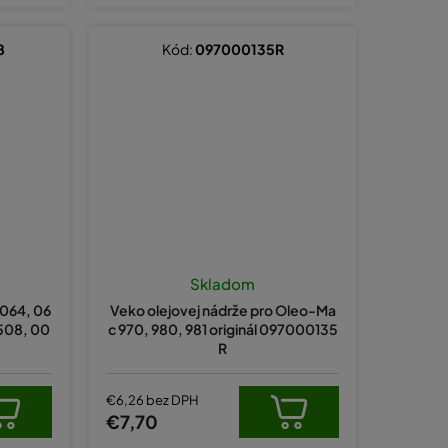
8
Kód:
097000135R
Skladom
 064, 06
Veko olejovej nádrže pro Oleo-Ma
508, 00
c 970, 980, 981 originál 097000135
R
€6,26 bez DPH
€7,70