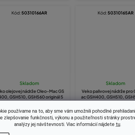
Kód:
50310166AR
Kód:
50310165AR
Skladom
Skladom
ko olejovej nádrže Oleo-Mac GS
Veko palivovej nádrže pro
00, GSH510, GSH560 originál 5
ac GSH400, GSH510, GSH5
0310166AR
inál 50310165AR
kie používame na to, aby sme vám umožnili pohodlné prehliadani
le zlepšovanie funkčnosti, výkonu a použiteľnosti stránky prost
,13 bez DPH
€3,13 bez DPH
3,85
€3,85
analýzy jej návštevnosti. Viac informácií nájdete
tu
.