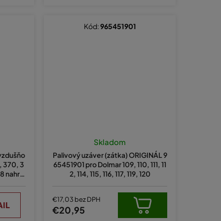
Kód:
965451901
é
nie
Skladom
u
dvzdušňo
Palivový uzáver (zátka) ORIGINÁL 9
, 370, 3
65451901 pro Dolmar 109, 110, 111, 11
8 nahrá
2, 114, 115, 116, 117, 119, 120
ek.
€17,03 bez DPH
AIL
€20,95