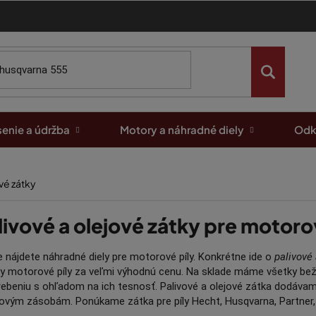
enie a údržba
Motory a náhradné diely
Odk
ové zátky
livové a olejové zátky pre motoro
e nájdete náhradné diely pre motorové píly. Konkrétne ide o
palivové 
y motorové píly za veľmi výhodnú cenu. Na sklade máme všetky bežn
ebeniu s ohľadom na ich tesnosť. Palivové a olejové zátka dodáv
ovým zásobám. Ponúkame zátka pre píly Hecht, Husqvarna, Partner, 