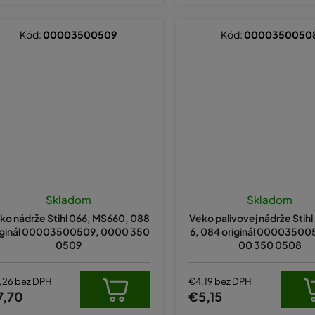
Kód:
00003500509
Kód:
0000350050
Skladom
Skladom
ko nádrže Stihl 066, MS660, 088
Veko palivovej nádrže Stihl
iginál 00003500509, 0000 350
6, 084 originál 00003500
0509
00 350 0508
,26 bez DPH
€4,19 bez DPH
7,70
€5,15