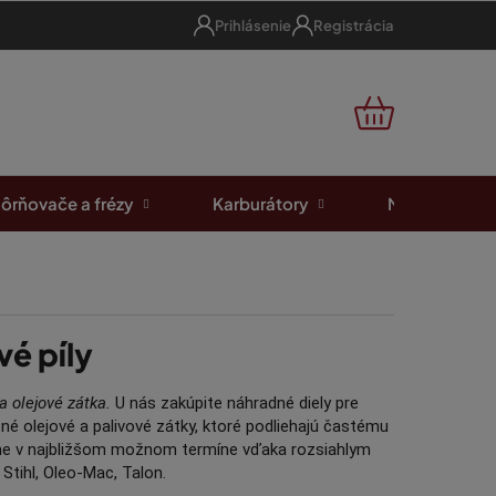
Prihlásenie
Registrácia
NÁKUPNÝ
KOŠÍK
ôrňovače a frézy
Karburátory
Motorové píl
vé píly
a olejové zátka.
U nás zakúpite náhradné diely pre
é olejové a palivové zátky, ktoré podliehajú častému
ame v najbližšom možnom termíne vďaka rozsiahlym
Stihl, Oleo-Mac, Talon.