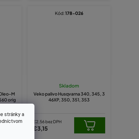
Kód:
178-026
Skladom
 Oleo-M
Veko palivo Husqvarna 340, 345, 3
60 orig
46XP, 350, 351, 353
e stránky a
redníctvom
€2,56 bez DPH
€3,15