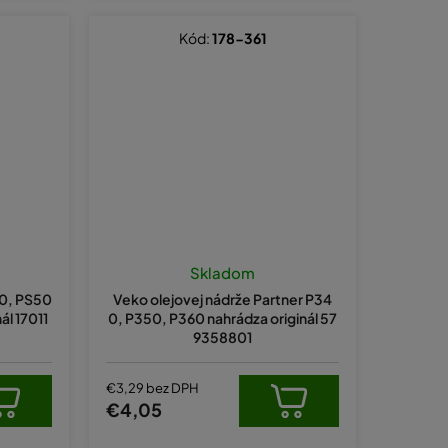
Kód:
178-361
Skladom
60, PS50
Veko olejovej nádrže Partner P34
l 17011
0, P350, P360 nahrádza originál 57
9358801
€3,29 bez DPH
€4,05