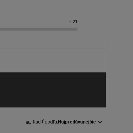
€
21
R
Radiť podľa:
Najpredávanejšie
a