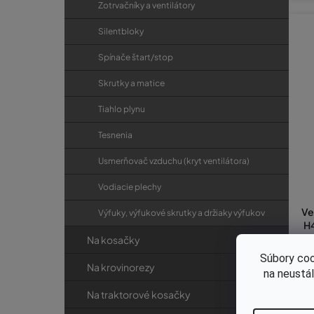
Zotrvačníky a ventilátory
Silentbloky
Spínače štart/stop
Skrutky a matice
Tiahlo plynu
Tesnenia
Usmerňovač vzduchu (kryt ventilátora)
Vodiacie plechy
Ve
Výfuky, výfukové skrutky a držiaky výfukov
H4
Na kosačky
Súbory coo
Na krovinorezy
na neustá
€3
€
Na traktorové kosačky