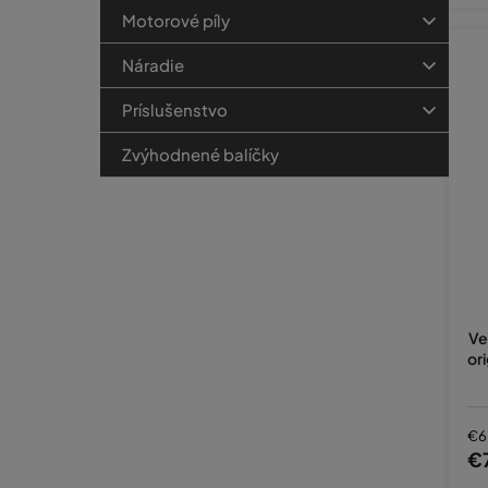
Motorové píly
Náradie
Príslušenstvo
Zvýhodnené balíčky
Ve
or
€6
€