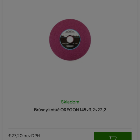
Skladom
Brúsny kotúč OREGON 145x3,2x22,2
€27,20 bez DPH