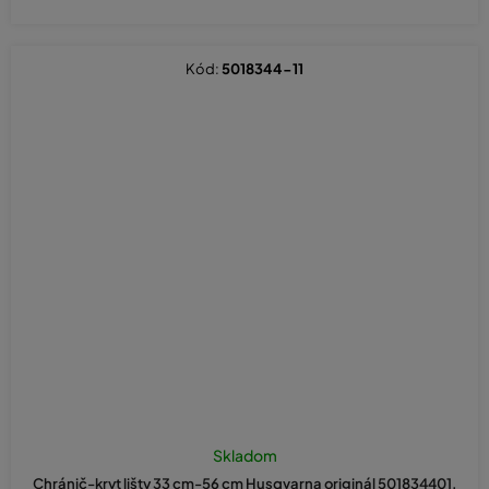
Kód:
5018344-11
Skladom
Chránič-kryt lišty 33 cm-56 cm Husqvarna originál 501834401,