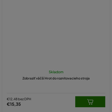
Skladom
Zobraziť väčší Hrot do roznitovacieho stroja
€12,48 bez DPH
€15,35