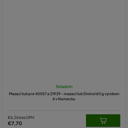
Skladom
Mazací tuk pre 40557 a 21939 - mazací tuk Divinol 60 g vyroben
é v Nemecku
€6,26 bez DPH
€7,70