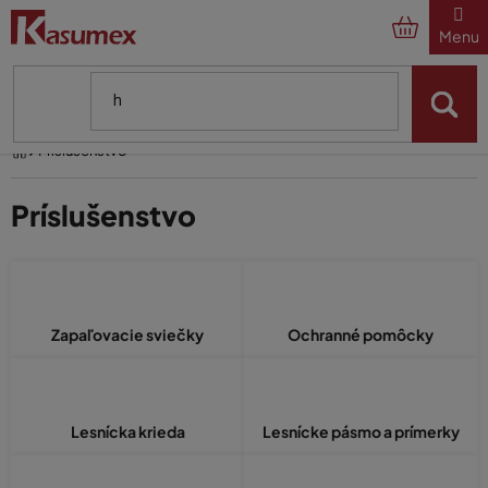
Prejsť
na
obsah
Domov
Príslušenstvo
Príslušenstvo
Zapaľovacie sviečky
Ochranné pomôcky
Lesnícka krieda
Lesnícke pásmo a prímerky