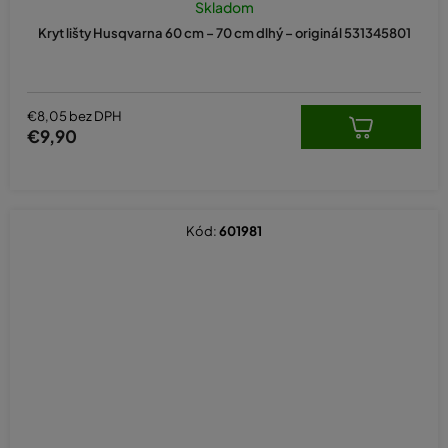
Skladom
Kryt lišty Husqvarna 60 cm – 70 cm dlhý – originál 531345801
€8,05 bez DPH
€9,90
Kód:
601981