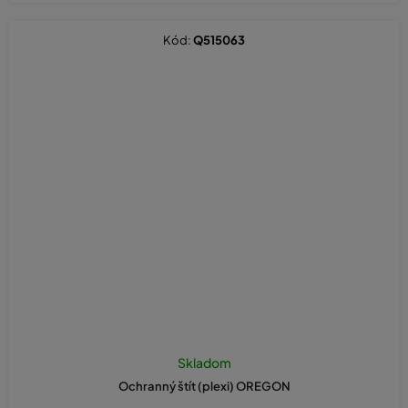
Kód:
Q515063
Skladom
Ochranný štít (plexi) OREGON