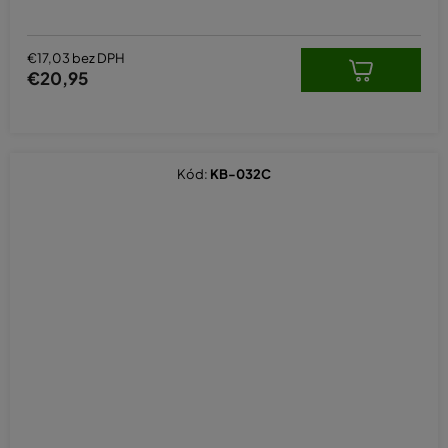
€17,03 bez DPH
€20,95
Kód:
KB-032C