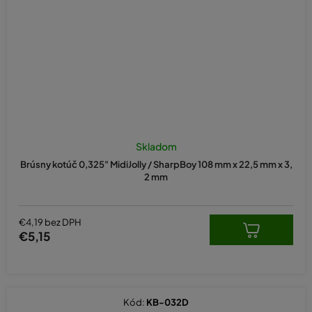
Skladom
Brúsny kotúč 0,325" MidiJolly / SharpBoy 108 mm x 22,5 mm x 3,
2 mm
€4,19 bez DPH
€5,15
Kód:
KB-032D