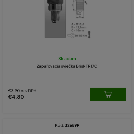
d
u
k
t
o
v
Skladom
Zapaľovacia sviečka Brisk TR17C
€3,90 bez DPH
€4,80
Kód:
32659P