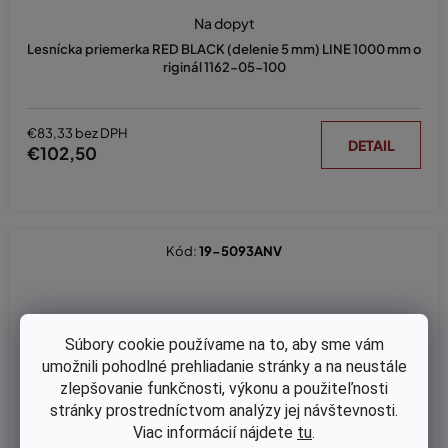
Na dopyt
Lesnícka priemerka RED BLACK (delenie 5 mm) LINE 1000 mm o
riginál 1162-05-100
€83,33 bez DPH
DETAIL
€102,50
Kód:
19-5093ANV
Súbory cookie používame na to, aby sme vám
umožnili pohodlné prehliadanie stránky a na neustále
zlepšovanie funkčnosti, výkonu a použiteľnosti
stránky prostredníctvom analýzy jej návštevnosti.
Viac informácií nájdete
tu
.