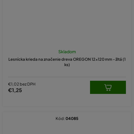
Skladom
Lesnícka krieda na značenie dreva OREGON 12x120 mm - žltá (1
ks)
€1,02 bez DPH
€1,25
Kód:
04085