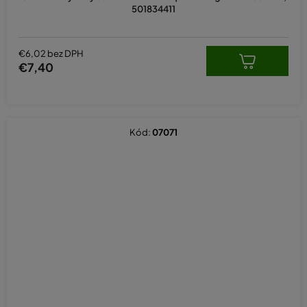
501834411
€6,02 bez DPH
€7,40
Kód:
07071