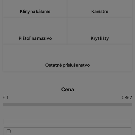
Klíny na kálanie
Kanistre
Pištoľ na mazivo
Kryt lišty
Ostatné príslušenstvo
V
Cena
ý
p
€
1
€
462
i
s
p
r