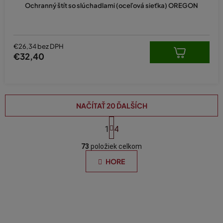
Ochranný štít so slúchadlami (oceľová sieťka) OREGON
€26,34 bez DPH
€32,40
NAČÍTAŤ 20 ĎALŠÍCH
S
t
1
4
O
r
á
73
položiek celkom
v
n
l
HORE
k
á
o
d
v
a
a
n
c
i
i
e