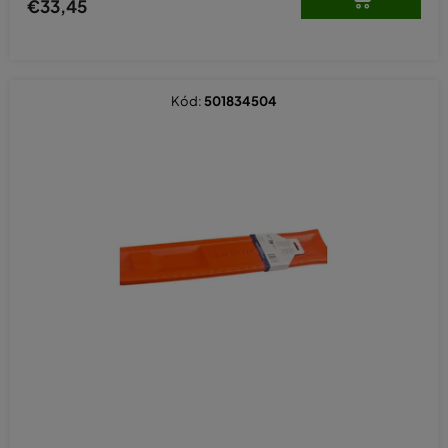
€33,45
Kód:
501834504