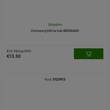
Skladom
Ochranný štít na tvár BERNARD
€10,98 bez DPH
€13,50
Kód:
5120913