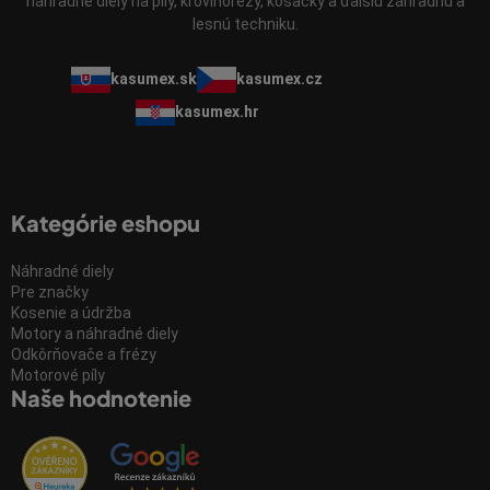
náhradné diely na píly, krovinorezy, kosačky a ďalšiu záhradnú a
lesnú techniku.
kasumex.sk
kasumex.cz
kasumex.hr
Kategórie eshopu
Náhradné diely
Pre značky
Kosenie a údržba
Motory a náhradné diely
Odkôrňovače a frézy
Motorové píly
Naše hodnotenie