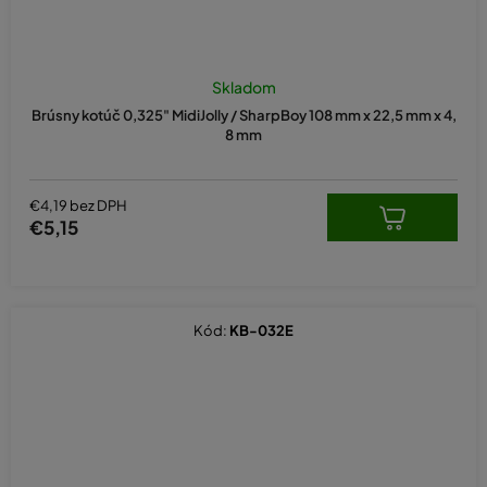
Skladom
Brúsny kotúč 0,325" MidiJolly / SharpBoy 108 mm x 22,5 mm x 4,
8 mm
€4,19 bez DPH
€5,15
Kód:
KB-032E