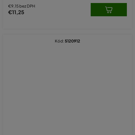
€9,15 bez DPH
€11,25
Kód:
5120912