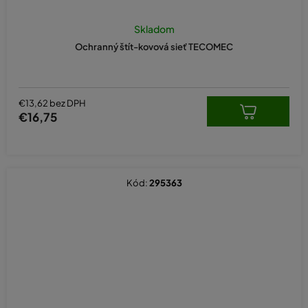
Skladom
Ochranný štít-kovová sieť TECOMEC
€13,62 bez DPH
€16,75
Kód:
295363