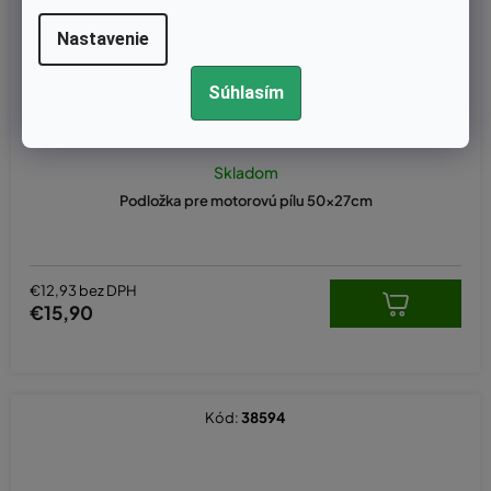
Nastavenie
Súhlasím
Skladom
Podložka pre motorovú pílu 50x27cm
€12,93 bez DPH
€15,90
Kód:
38594