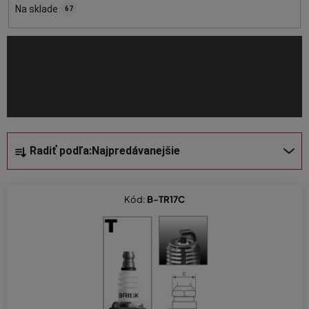
o
Na sklade
67
d
u
k
t
o
v
R
Radiť podľa:
Najpredávanejšie
a
d
e
Kód:
B-TR17C
n
i
e
p
r
o