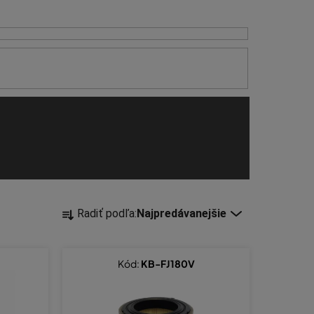
R
Radiť podľa:
Najpredávanejšie
a
d
e
Kód:
KB-FJ180V
n
i