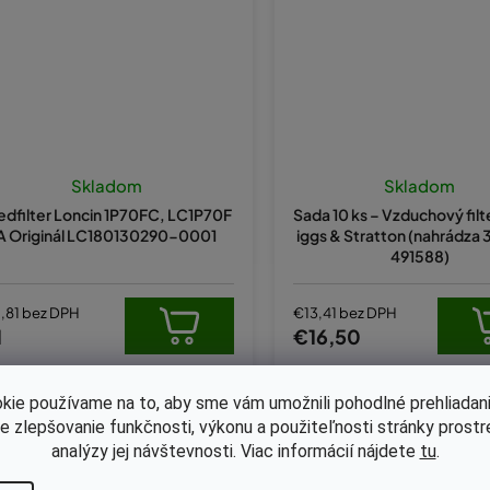
Priemern
hodnote
Skladom
Skladom
produkt
edfilter Loncin 1P70FC, LC1P70F
Sada 10 ks – Vzduchový filt
je
A Originál LC180130290-0001
iggs & Stratton (nahrádza
5,0
491588)
z
5
hviezdiči
,81 bez DPH
€13,41 bez DPH
1
€16,50
kie používame na to, aby sme vám umožnili pohodlné prehliadani
Kód:
30-1680KB
Kód:
30-7060NV
le zlepšovanie funkčnosti, výkonu a použiteľnosti stránky prost
analýzy jej návštevnosti. Viac informácií nájdete
tu
.