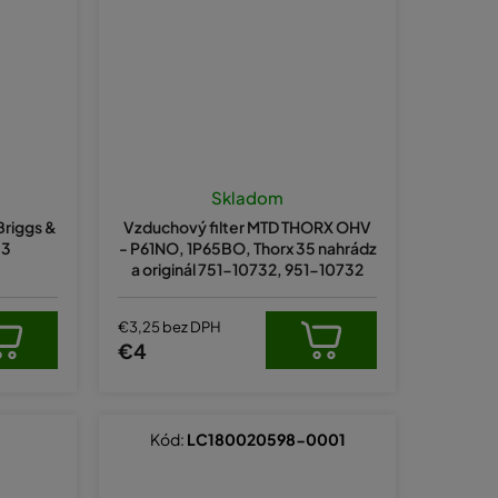
Skladom
Briggs &
Vzduchový filter MTD THORX OHV
33
- P61NO, 1P65BO, Thorx 35 nahrádz
a originál 751-10732, 951-10732
€3,25 bez DPH
€4
Kód:
LC180020598-0001