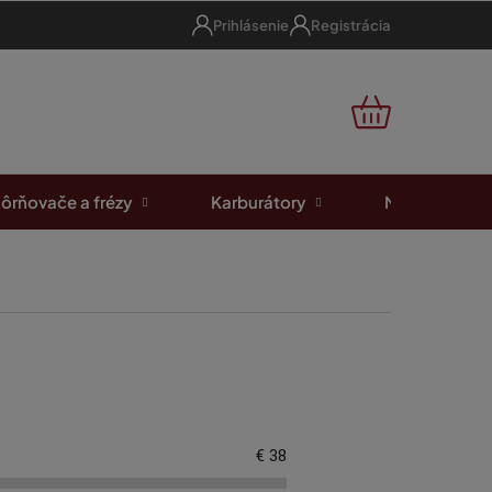
Prihlásenie
Registrácia
NÁKUPNÝ
KOŠÍK
ôrňovače a frézy
Karburátory
Motorové píl
€
38