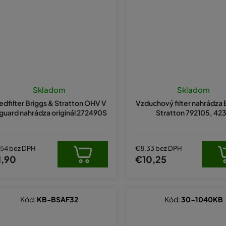
Skladom
Skladom
edfilter Briggs & Stratton OHV V
Vzduchový filter nahrádza 
guard nahrádza originál 272490S
Stratton 792105, 42
,54 bez DPH
€8,33 bez DPH
1,90
€10,25
Kód:
KB-BSAF32
Kód:
30-1040KB