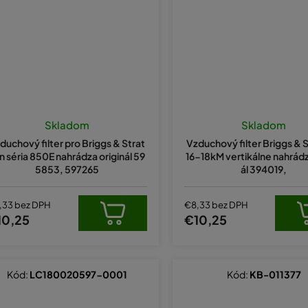
Skladom
Skladom
duchový filter pro Briggs & Strat
Vzduchový filter Briggs & 
n séria 850E nahrádza originál 59
16-18kM vertikálne nahrádz
5853, 597265
ál 394019,
,33 bez DPH
€8,33 bez DPH
10,25
€10,25
Kód:
LC180020597-0001
Kód:
KB-011377