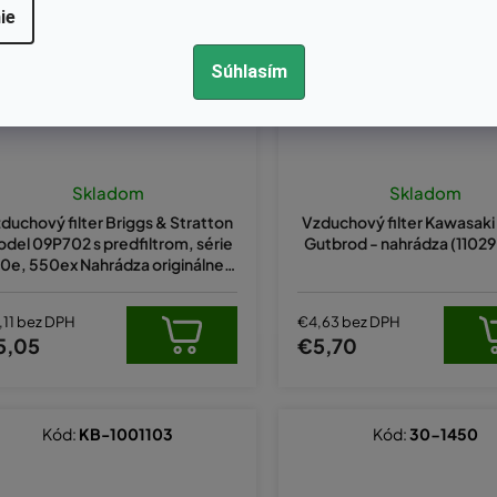
ie
Súhlasím
Skladom
Skladom
duchový filter Briggs & Stratton
Vzduchový filter Kawasaki
del 09P702 s predfiltrom, série
Gutbrod - nahrádza (1102
0e, 550ex Nahrádza originálne č
íslo 593260, 595191
,11 bez DPH
€4,63 bez DPH
5,05
€5,70
Kód:
KB-1001103
Kód:
30-1450