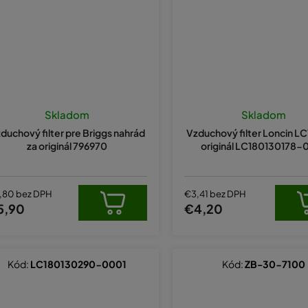
Priemerné
hodnotenie
Skladom
Skladom
produktu
duchový filter pre Briggs nahrád
Vzduchový filter Loncin L
je
za originál 796970
originál LC180130178-
5,0
z
5
hviezdičiek.
,80 bez DPH
€3,41 bez DPH
5,90
€4,20
Kód:
LC180130290-0001
Kód:
ZB-30-7100