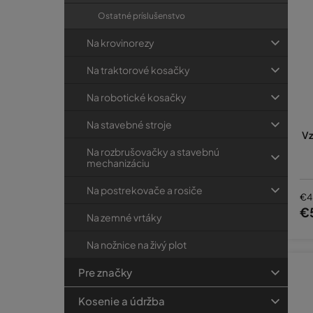
Ostatné príslušenstvo
Na krovinorezy
Na traktorové kosačky
Na robotické kosačky
Na stavebné stroje
Vz
Na rozbrušovačky a stavebnú
mechanizáciu
Na postrekovače a rosiče
€4
€
Na zemné vrtáky
Na nožnice na živý plot
Pre značky
Kosenie a údržba