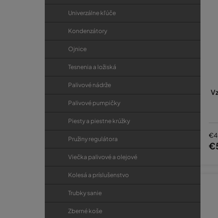
Univerzálne kľúče
Kondenzátory
Ojnice
Tesnenia a ložiská
Palivové nádrže
Vz
Palivové pumpičky
Piesty a piestne krúžky
€4
Pružiny regulátora
€
Viečka palivové a olejové
Kolesá a príslušenstvo
Trubky sanie
Zberné koše