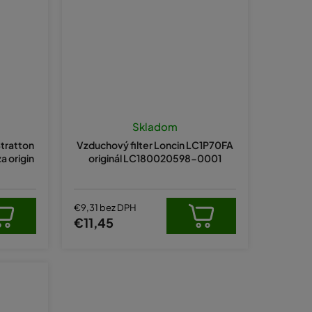
Skladom
Stratton
Vzduchový filter Loncin LC1P70FA
a origin
originál LC180020598-0001
€9,31 bez DPH
€11,45