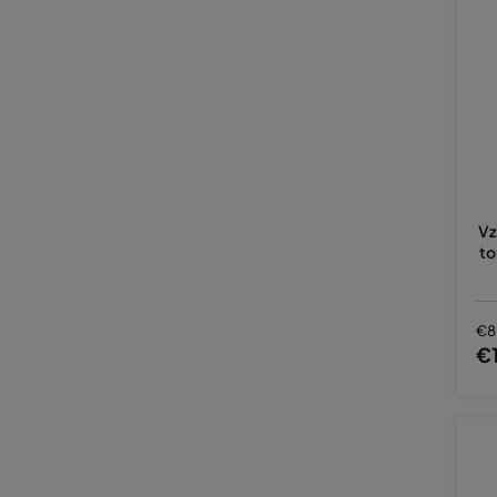
Vz
to
€8
€