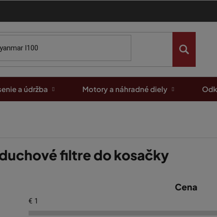
enie a údržba
Motory a náhradné diely
Odk
duchové filtre do kosačky
Cena
€
1