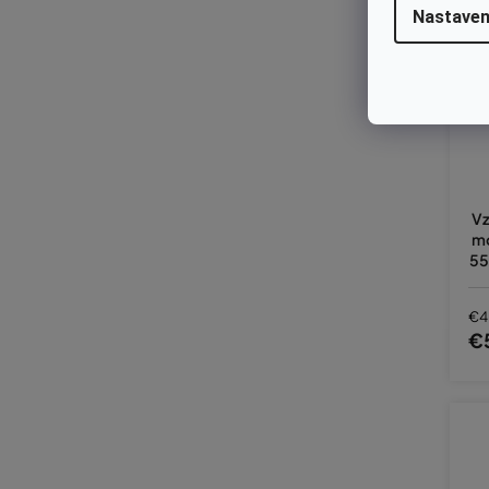
Nastaven
Vz
mo
55
€4
€