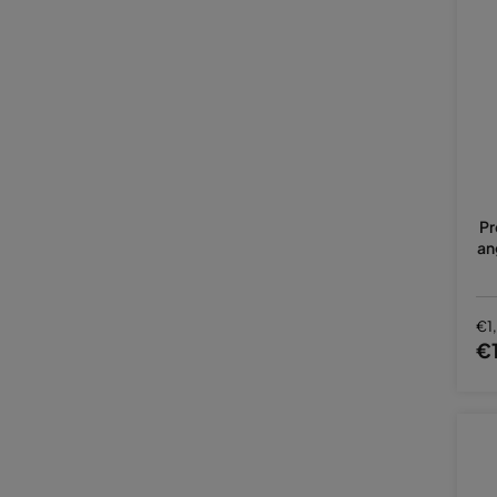
Pr
an
€1
€