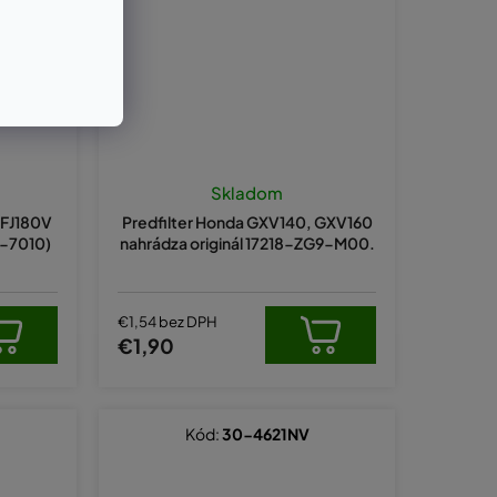
Skladom
 FJ180V
Predfilter Honda GXV140, GXV160
9-7010)
nahrádza originál 17218-ZG9-M00.
€1,54 bez DPH
€1,90
Kód:
30-4621NV