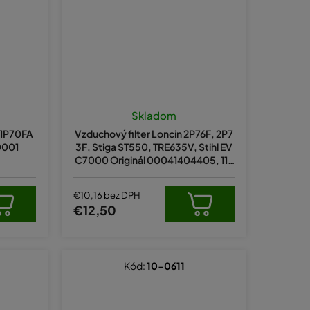
Skladom
C1P70FA
Vzduchový filter Loncin 2P76F, 2P7
0001
3F, Stiga ST550, TRE635V, Stihl EV
C7000 Originál 00041404405, 118
551590/0
€10,16 bez DPH
€12,50
Kód:
10-0611