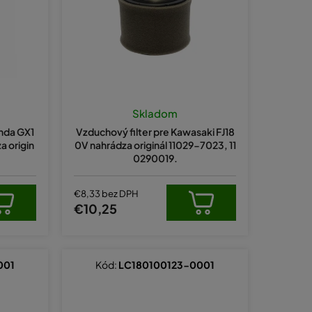
e
p
r
o
d
u
Skladom
k
onda GX1
Vzduchový filter pre Kawasaki FJ18
t
 origin
0V nahrádza originál 11029-7023, 11
0290019.
o
v
€8,33 bez DPH
€10,25
001
Kód:
LC180100123-0001