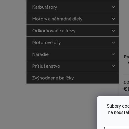
Karburátory
Motory a náhradné diely
Odkôrňovače a frézy
Motorové píly
Náradie
Pr
Príslušenstvo
Zvýhodnené balíčky
€0
€
Súbory coo
na neustá