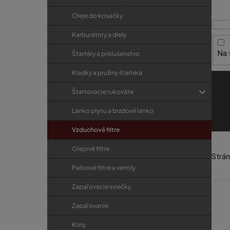
i
p
r
s
a
i
Oleje do kosačky
p
e
n
Karburátory a diely
r
e
Na 
Štartéry a príslušenstvo
o
l
d
Kladky a pružiny štartéra
u
Štartovacie rukoväte
k
Lanko plynu a brzdové lanko
t
o
Vzduchové filtre
v
Olejové filtre
Strá
Palivové filtre a ventily
Zapaľovacie sviečky
Zapaľovanie
Kliny