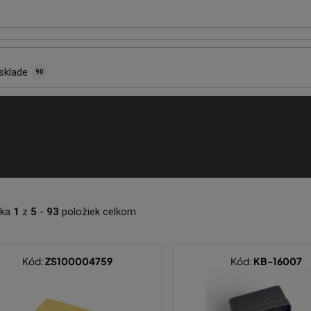
sklade
90
nka
1
z
5
-
93
položiek celkom
Kód:
ZS100004759
Kód:
KB-16007