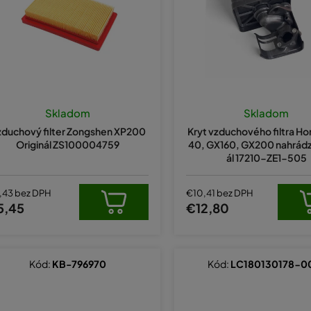
Skladom
Skladom
duchový filter Zongshen XP200
Kryt vzduchového filtra H
Originál ZS100004759
40, GX160, GX200 nahrádza
ál 17210-ZE1-505
,43 bez DPH
€10,41 bez DPH
5,45
€12,80
Kód:
KB-796970
Kód:
LC180130178-0