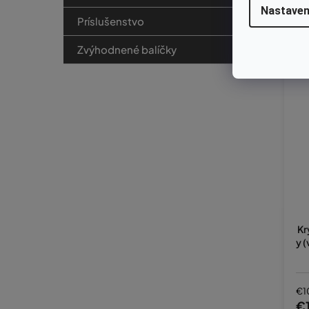
Nastaven
Príslušenstvo
Zvýhodnené balíčky
Kr
y 
€1
€