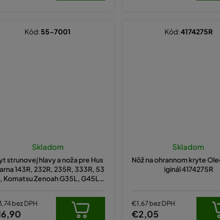
Kód:
55-7001
Kód:
4174275R
Skladom
Skladom
yt strunovej hlavy a noža pre Hus
Nôž na ohrannom kryte Ol
arna 143R, 232R, 235R, 333R, 53
iginál 4174275R
, Komatsu Zenoah G35L, G45L n
ahrádza originál 537331601
3,74 bez DPH
€1,67 bez DPH
16,90
€2,05