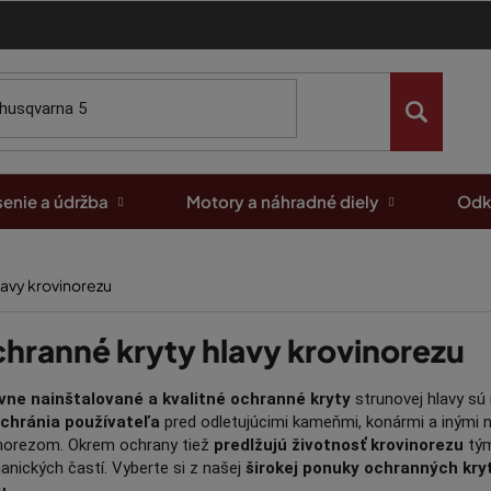
enie a údržba
Motory a náhradné diely
Odk
lavy krovinorezu
hranné kryty hlavy krovinorezu
vne nainštalované a kvalitné ochranné kryty
strunovej hlavy sú
chránia používateľa
pred odletujúcimi kameňmi, konármi a inými n
inorezom. Okrem ochrany tiež
predlžujú životnosť krovinorezu
tým
nických častí. Vyberte si z našej
širokej ponuky ochranných kry
u
.