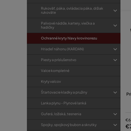
kryt 
Rukoväť, páka, ovládacia páka, držiak
rukoväte
Ak si
záhra
Palivové nádrže, kartery, viečka a
hadičky
Ochranné kryty hlavy krovinorezu
Pr
Hriadeľ náhonu (KARDAN)
Piesty a príslušenstvo
Valce kompletné
Kryty valcov
Štartovacie kladky a pružiny
Pr
Lanka plynu - Plynové lanká
Guferá, ložiská, tesnenia
€6
Spojky, spojkový bubon a skrutky
€