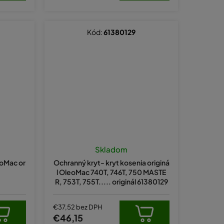
Kód:
61380129
Skladom
eoMac or
Ochranný kryt- kryt kosenia originá
l OleoMac 740T, 746T, 750 MASTE
R, 753T, 755T..... originál 61380129
€37,52 bez DPH
€46,15