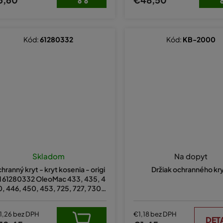
Kód:
61280332
Kód:
KB-2000
Skladom
Na dopyt
hranný kryt - kryt kosenia - origi
Držiak ochranného kr
l 61280332 OleoMac 433, 435, 4
, 446, 450, 453, 725, 727, 730,
SPARTA 40, 42
1,26 bez DPH
€1,18 bez DPH
DET