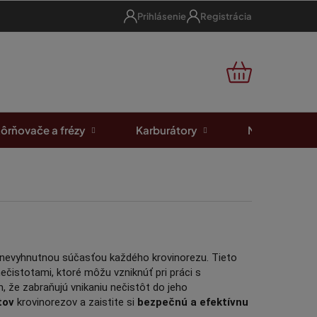
Prihlásenie
Registrácia
NÁKUPNÝ
KOŠÍK
ôrňovače a frézy
Karburátory
Motorové píl
 nevyhnutnou súčasťou každého krovinorezu. Tieto
ečistotami, ktoré môžu vzniknúť pri práci s
, že zabraňujú vnikaniu nečistôt do jeho
tov
krovinorezov a zaistite si
bezpečnú a efektívnu