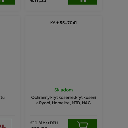
Kód:
55-7041
Skladom
ytu
Ochranný kryt kosenie,kryt koseni
a Ryobi, Homelite, MTD, NAC
€10,81 bez DPH
AIL