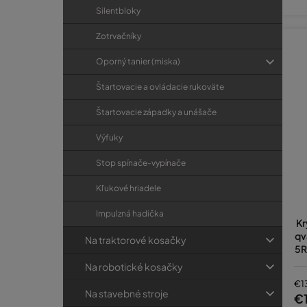
Silentbloky
Zotrvačníky
Oporný tanier (miska)
Štartovacie a ovládacie rukoväte
Štartovacie západky a unášače
Výfuky
Stop spínače-vypínače
Kľukové hriadele
Impulzná hadička
Kr
qv
Na traktorové kosačky
5R
Na robotické kosačky
€1
Na stavebné stroje
€