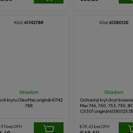
Kód:
4174278R
Kód:
61380125
Skladom
Skladom
ech krytu OleoMac originál 41742
Ochranný kryt (kryt koseni
78R
Mac 746, 750, 753, 755, 
C530T originál 61380125 Dĺ
u 40cm
,93 bez DPH
€39,43 bez DPH
3,60
€48,50