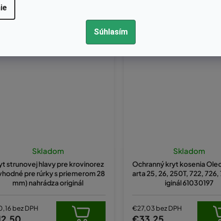
ie
Súhlasím
Kód:
55-7091/28
Kód:
61030197
Skladom
Skladom
yt strunovej hlavy pre krovinorez
Ochranný kryt kosenia Ol
(vhodné pre rúrky s priemerom 28
arta 25, 26, 250T, 722, 726,
mm) nahrádza originál
iginál 61030197
0,16 bez DPH
€27,03 bez DPH
12,50
€33,25