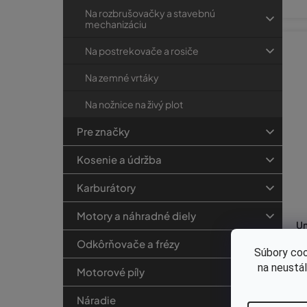
Na rozbrušovačky a stavebnú
mechanizáciu
Na postrekovače a rosiče
Na zemné vrtáky
Na nožnice na živý plot
Pre značky
Kosenie a údržba
Karburátory
Motory a náhradné diely
Un
ez
Odkôrňovače a frézy
y 
Súbory coo
na neustá
Motorové píly
€9
€
Náradie