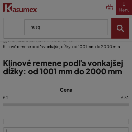
Prejsť
na
obsah
Domov
Kosenie a údržba
Klínové remene
Klinové remene podľa vonkajšej dĺžky: od 1001 mm do 2000 mm
Klinové remene podľa vonkajšej
dĺžky: od 1001 mm do 2000 mm
V
Cena
ý
p
€
2
€
51
i
s
p
r