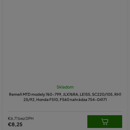
Skladom
Remeň MTD modely 760-799, JLX76RA, LE155, SC220/105, RH1
25/92, Honda F510, F560 nahrádza 754-04171
€6,71 bez DPH
€8,25