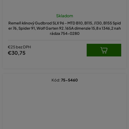
Skladom
Remeň klinový Gudbrod SLX 96 - MTD B10, B115, J130, B155 Spid
er 76, Spider 91, Wolf Garten 92.165A dimenzie 15,8 x 1346,2 nah
rádza 754-0280
€25 bez DPH
€30,75
Kód:
75-5460