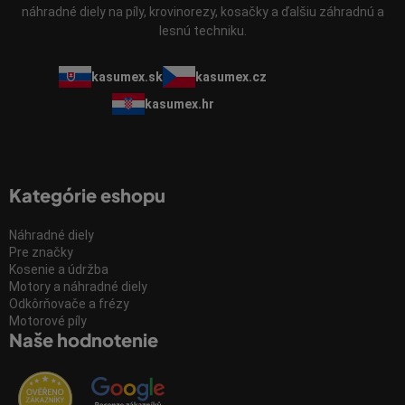
náhradné diely na píly, krovinorezy, kosačky a ďalšiu záhradnú a
lesnú techniku.
kasumex.sk
kasumex.cz
kasumex.hr
Kategórie eshopu
Náhradné diely
Pre značky
Kosenie a údržba
Motory a náhradné diely
Odkôrňovače a frézy
Motorové píly
Naše hodnotenie