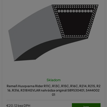
Skladom
Remeň Husqvarna Rider R11C, R13C, R15C, R16C, R214, R215, R2
16, R316, R318 KEVLAR nahrádza originál 589530401, 5444002
01
€20,12 bez DPH