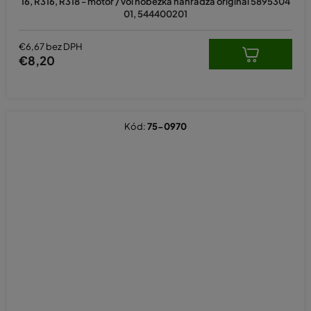
16, R316, R318 - motor / voľnobežka nahrádza originál 5895304
01, 544400201
€6,67 bez DPH
€8,20
Kód:
75-0970