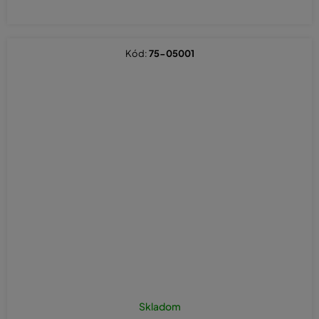
Kód:
75-05001
Priemerné
hodnotenie
Skladom
produktu