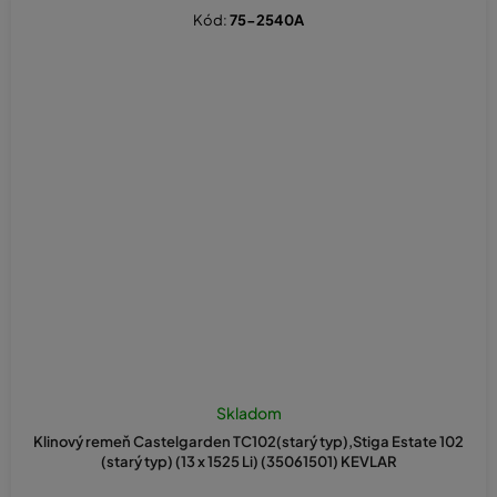
Kód:
75-2540A
Skladom
Klinový remeň Castelgarden TC102(starý typ),Stiga Estate 102
(starý typ) (13 x 1525 Li) (35061501) KEVLAR