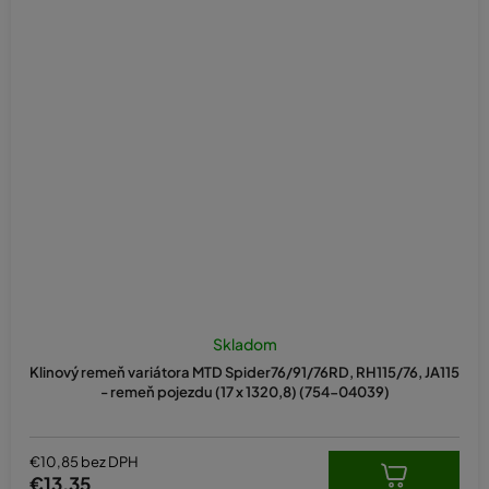
Skladom
Klinový remeň variátora MTD Spider76/91/76RD, RH115/76, JA115
- remeň pojezdu (17 x 1320,8) (754-04039)
€10,85 bez DPH
€13,35