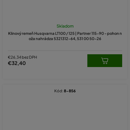
Skladom
Klinový remeň Husqvarna LT100 / 125 | Partner 115-90 - pohon n
oža nahrádza 5321312-64, 531 00 50-26
€26,34 bez DPH
€32,40
Kód:
8-856