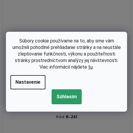
Súbory cookie používame na to, aby sme vám
umožnili pohodlné prehliadanie stránky a na neustále
Skladom
zlepšovanie funkčnosti, výkonu a použiteľnosti
Remeň Husqvarna Rider 850-12 nahrádza 531005022, : 58953
stránky prostredníctvom analýzy jej návštevnosti.
0801
Viac informácií nájdete
tu
.
Nastavenie
€16,67 bez DPH
€20,50
Súhlasím
Kód:
8-261