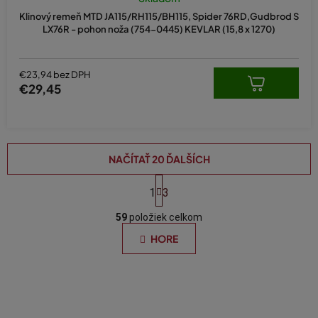
Klinový remeň MTD JA115/RH115/BH115, Spider 76RD,Gudbrod S
LX76R - pohon noža (754-0445) KEVLAR (15,8 x 1270)
€23,94 bez DPH
€29,45
NAČÍTAŤ 20 ĎALŠÍCH
S
t
1
3
O
r
á
59
položiek celkom
v
n
l
HORE
k
á
o
d
v
a
a
n
c
i
i