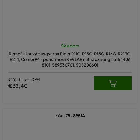
Skladom
Remeň klinový Husqvarna Rider R11C, R13C, R15C, R16C, R213C,
R214, Combi 94 - pohon noža KEVLAR nahrádza originál 54406
8101, 589530701, 505208601
€26,34 bez DPH
€32,40
Kód:
75-8951A