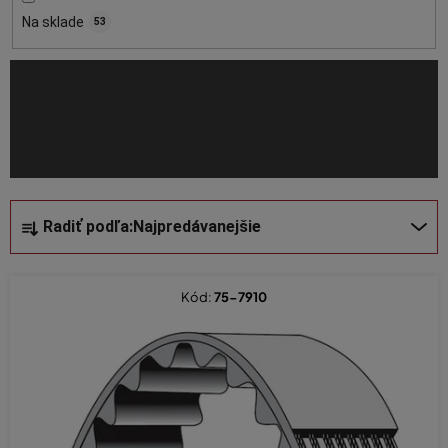
o
Na sklade
53
d
u
k
t
o
v
R
Radiť podľa:
Najpredávanejšie
a
d
e
Kód:
75-7910
n
i
e
p
r
o