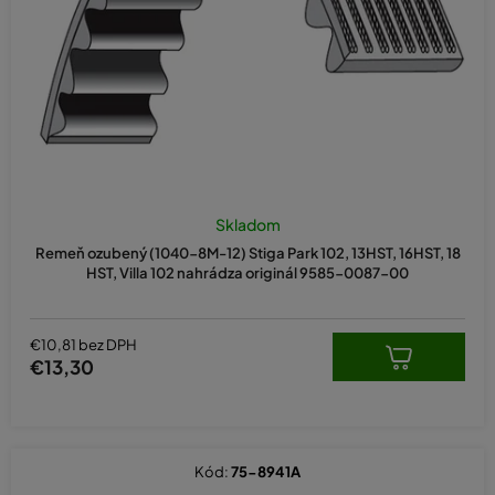
d
u
k
t
o
v
Skladom
Remeň ozubený (1040-8M-12) Stiga Park 102, 13HST, 16HST, 18
HST, Villa 102 nahrádza originál 9585-0087-00
€10,81 bez DPH
€13,30
Kód:
75-8941A