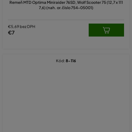
Remeň MTD Optima Miniraider 76SD, Wolf Scooter 75 (12,7 x 111
je
7,6) (nah. or.číslo 754-05001)
5,0
z
5
hviezdičiek.
€5,69 bez DPH
€7
Kód:
8-116