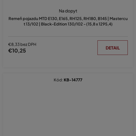
Na dopyt
Remeň pojazdu MTD E130, E165, RH125, RH180, B145 | Mastercu
t 13/102 | Black-Edition 130/102 - (15,8 x 1295,4)
€8,33 bez DPH
DETAIL
€10,25
Kód:
KB-14777