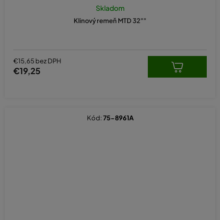
Skladom
Klinový remeň MTD 32""
€15,65 bez DPH
€19,25
Kód:
75-8961A