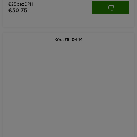
€25 bez DPH
€30,75
Kód:
75-0444