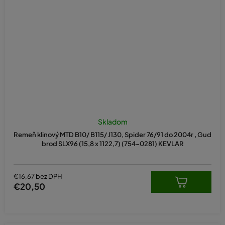
Skladom
Remeň klinový MTD B10/ B115/ J130, Spider 76/91 do 2004r , Gud
brod SLX96 (15,8 x 1122,7) (754-0281) KEVLAR
€16,67 bez DPH
€20,50