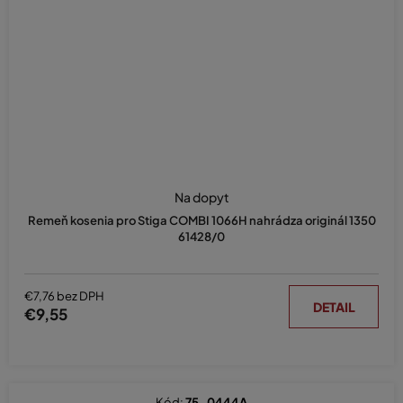
Na dopyt
Remeň kosenia pro Stiga COMBI 1066H nahrádza originál 1350
61428/0
€7,76 bez DPH
DETAIL
€9,55
Kód:
75-0444A