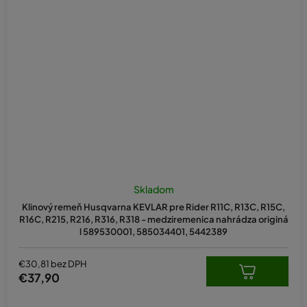
Skladom
Klinový remeň Husqvarna KEVLAR pre Rider R11C, R13C, R15C,
R16C, R215, R216, R316, R318 - medziremenica nahrádza originá
l 589530001, 585034401, 5442389
€30,81 bez DPH
€37,90