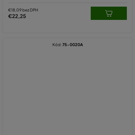
€18,09 bez DPH
€22,25
Kód:
75-0020A