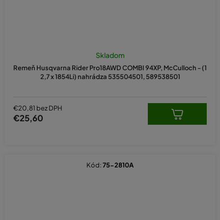
Skladom
Remeň Husqvarna Rider Pro18AWD COMBI 94XP, McCulloch - (1
2,7 x 1854Li) nahrádza 535504501, 589538501
€20,81 bez DPH
€25,60
Kód:
75-2810A