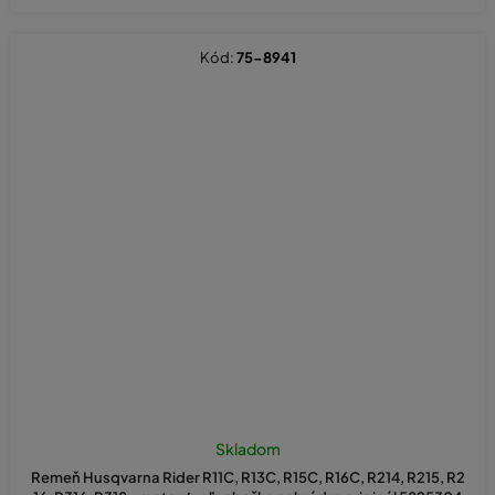
Kód:
75-8941
Skladom
Remeň Husqvarna Rider R11C, R13C, R15C, R16C, R214, R215, R2