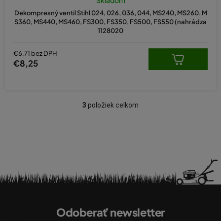
Dekompresný ventil Stihl 024, 026, 036, 044, MS240, MS260, M
S360, MS440, MS460, FS300, FS350, FS500, FS550 (nahrádza
1128020
€6,71 bez DPH
€8,25
3
položiek celkom
O
v
l
á
d
a
c
i
Z
e
á
p
Odoberať newsletter
p
r