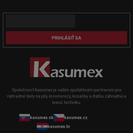
Vložte svoj e-mail a my Vám budeme zasielať informácie o nových
ä
v
produktoch na našom e-shope.
k
t
y
Email
i
v
e
ý
p
PRIHLÁSIŤ SA
i
s
u
Spoločnosť Kasumex je vaším spoľahlivým partnerom pre
náhradné diely na píly, krovinorezy, kosačky a ďalšiu záhradnú a
lesnú techniku.
kasumex.sk
kasumex.cz
kasumex.hr