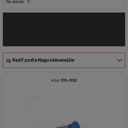
o
Na sklade
3
d
u
k
t
o
v
R
Radiť podľa:
Najpredávanejšie
a
d
e
Kód:
170-030
n
i
e
p
r
o