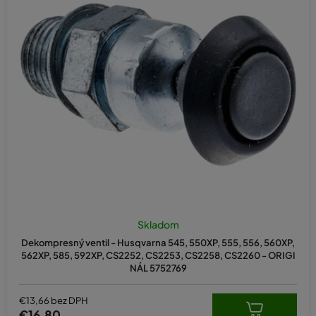
Skladom
Dekompresný ventil - Husqvarna 545, 550XP, 555, 556, 560XP,
562XP, 585, 592XP, CS2252, CS2253, CS2258, CS2260 - ORIGI
NÁL 5752769
€13,66 bez DPH
€16,80