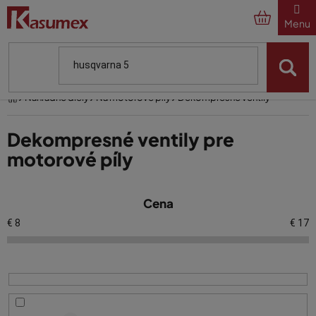
Prejsť
na
obsah
Domov
Náhradné diely
Na motorové píly
Dekompresné ventily
Dekompresné ventily pre
motorové píly
V
Cena
ý
p
€
8
€
17
i
s
p
r