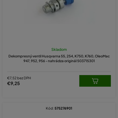
d
u
k
t
o
v
Skladom
Dekompresný ventil Husqvarna 55, 254, K750, K760, OleoMac
947, 952, 956 - nahrádza originál 503715301
€7,52 bez DPH
€9,25
Kód:
575276901