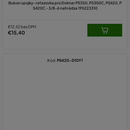
Bubon spojky- reťazovka pro Dolmar PS350, PS350C, PS420, P
S420C - 3/8-6 nahrádza 195223310
€12,52 bez DPH
€15,40
Kód:
PS420-D10Y1