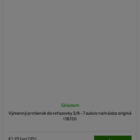
Skladom
Výmenný prstienok do reťazovky 3/8 - 7 zubov nahrádza originá
l 18720
€1,99 bez DPH