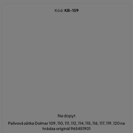
Kód:
KB-109
Na dopyt
Palivová zátka Dolmar 109, 110, 111, 112, 114, 115, 116, 117, 119, 120 na
hrádza originál 965451901