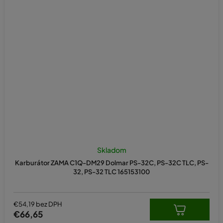
Skladom
Karburátor ZAMA C1Q-DM29 Dolmar PS-32C, PS-32C TLC, PS-
32, PS-32 TLC 165153100
€54,19 bez DPH
€66,65