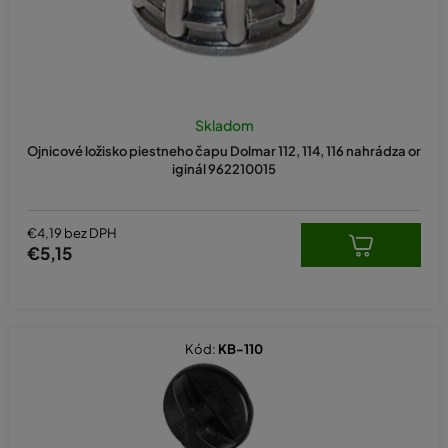
Skladom
Ojnicové ložisko piestneho čapu Dolmar 112, 114, 116 nahrádza or
iginál 962210015
€4,19 bez DPH
€5,15
Kód:
KB-110