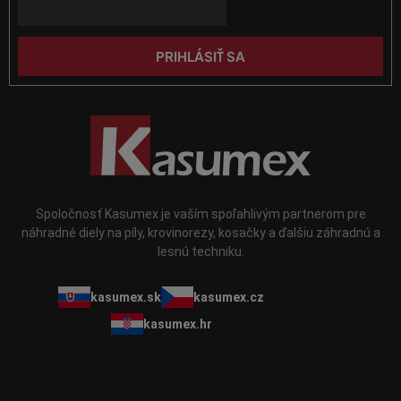
i
i
e
s
u
PRIHLÁSIŤ SA
Spoločnosť Kasumex je vaším spoľahlivým partnerom pre
náhradné diely na píly, krovinorezy, kosačky a ďalšiu záhradnú a
lesnú techniku.
kasumex.sk
kasumex.cz
kasumex.hr