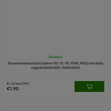
Skladom
Tesnenie karburátora Dolmar 110, 111, 115, PS43, PS52 nahrádza
originál 965524021, 965524022
€1,54 bez DPH
€1,90