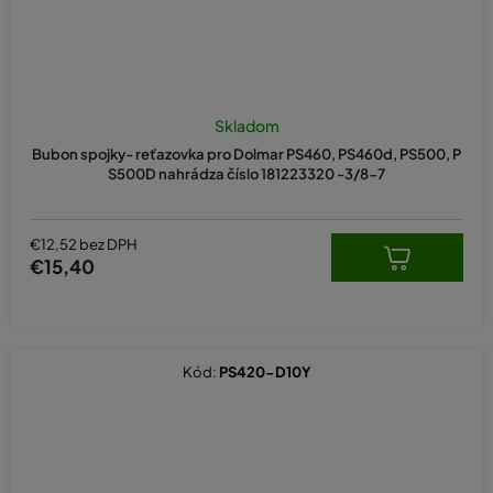
Skladom
Bubon spojky- reťazovka pro Dolmar PS460, PS460d, PS500, P
S500D nahrádza číslo 181223320 -3/8-7
€12,52 bez DPH
€15,40
Kód:
PS420-D10Y