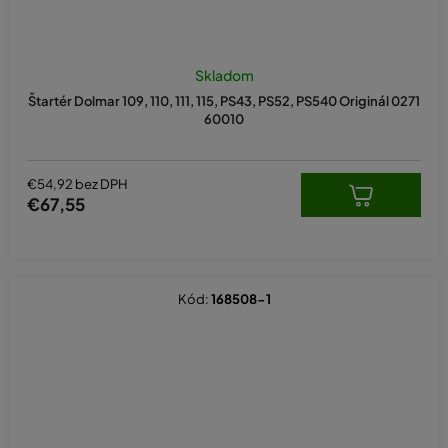
Skladom
Štartér Dolmar 109, 110, 111, 115, PS43, PS52, PS540 Originál 0271
60010
€54,92 bez DPH
€67,55
Kód:
168508-1