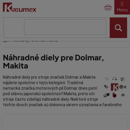
Prejsť
na
obsah
Domov
Pre značky
Dolmar, Makita
Náhradné diely pre Dolmar,
Makita
Náhradné diely pre stroje značiek Dolmar a Makita
nájdete spoločne v tejto kategórii. Tradičná
nemecká značka motorových píl Dolmar dnes patrí
pod slávnu japonskú spoločnosť Makita, preto ich
stroje často zdieľajú náhradné diely. Niektoré stroje
týchto dvoch značiek sú dokonca okrem označenia a farebného
prevedenia identické. Preto
náhradné diely Dolmar i Makita
nájdete spoločne v tejto kategórii e-shopu Kasumex.
Vyberajte náhradné diely pre motorové píly Dolmar a Makita za