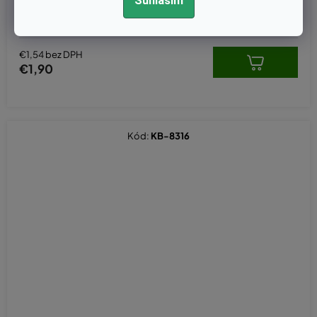
Súhlasím
€1,54 bez DPH
€1,90
Kód:
KB-8316