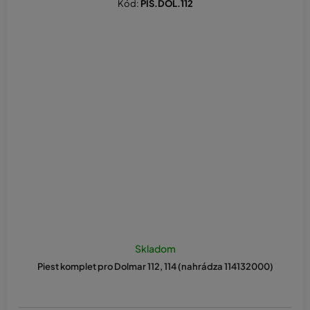
Kód:
PIS.DOL.112
Skladom
Piest komplet pro Dolmar 112, 114 (nahrádza 114132000)