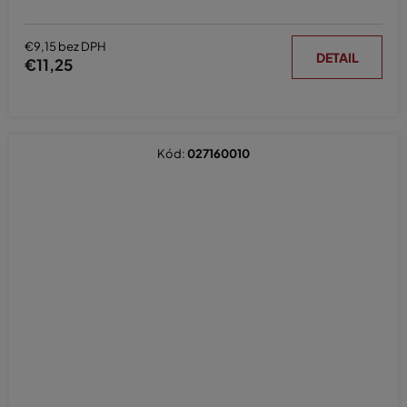
€9,15 bez DPH
DETAIL
€11,25
Kód:
027160010