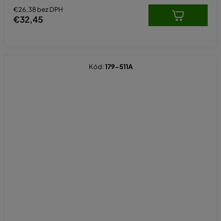
€26,38 bez DPH
€32,45
Kód:
179-511A