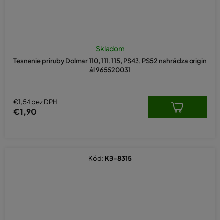
Skladom
Tesnenie príruby Dolmar 110, 111, 115, PS43, PS52 nahrádza origin
ál 965520031
€1,54 bez DPH
€1,90
Kód:
KB-8315