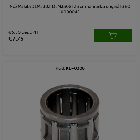
Nôž Makita DLM330Z, DLM330ST 33 cm nahrádza originál GB0
0000042
€6,30 bez DPH
€7,75
Kód:
KB-0308