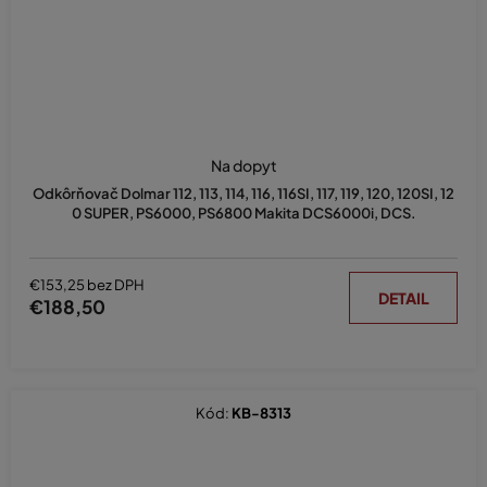
Na dopyt
Odkôrňovač Dolmar 112, 113, 114, 116, 116SI, 117, 119, 120, 120SI, 12
0 SUPER, PS6000, PS6800 Makita DCS6000i, DCS.
€153,25 bez DPH
DETAIL
€188,50
Kód:
KB-8313