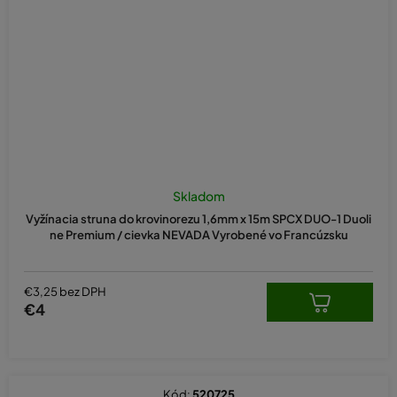
Skladom
Vyžínacia struna do krovinorezu 1,6mm x 15m SPCX DUO-1 Duoli
ne Premium / cievka NEVADA Vyrobené vo Francúzsku
€3,25 bez DPH
€4
Kód:
520725