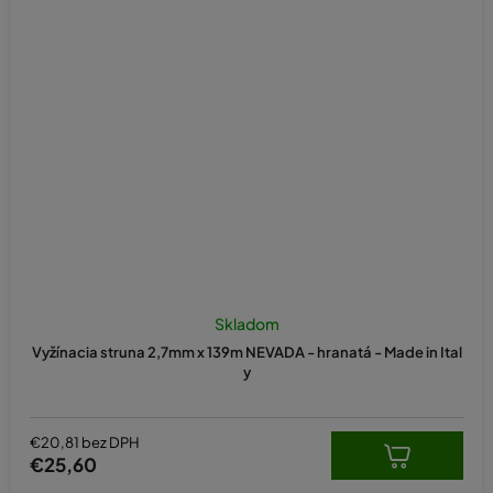
Skladom
Vyžínacia struna 2,7mm x 139m NEVADA - hranatá - Made in Ital
y
€20,81 bez DPH
€25,60