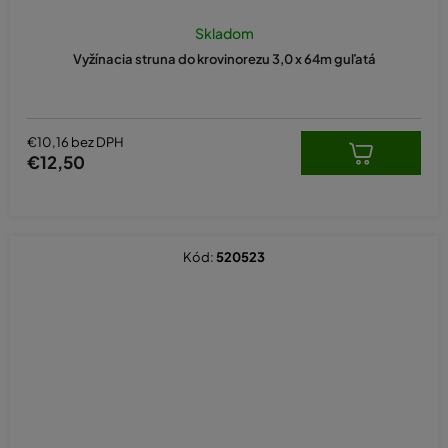
Skladom
Vyžínacia struna do krovinorezu 3,0 x 64m guľatá
€10,16 bez DPH
€12,50
Kód:
520523