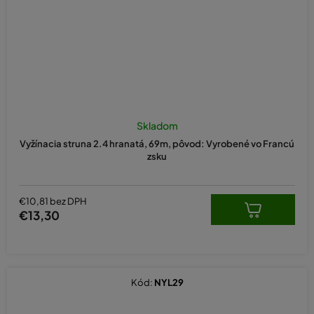
Skladom
Vyžínacia struna 2.4 hranatá, 69m, pôvod: Vyrobené vo Francú
zsku
€10,81 bez DPH
€13,30
Kód:
NYL29