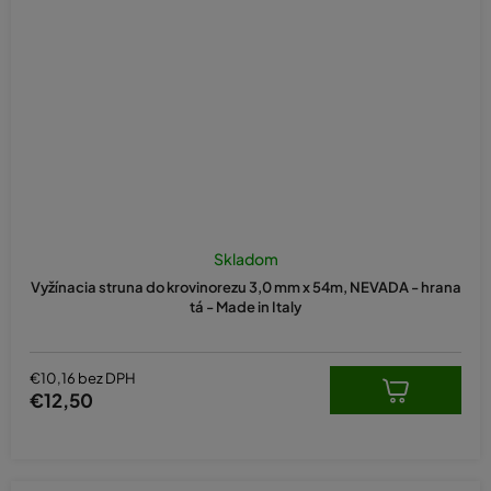
Skladom
Vyžínacia struna do krovinorezu 3,0 mm x 54m, NEVADA - hrana
tá - Made in Italy
€10,16 bez DPH
€12,50