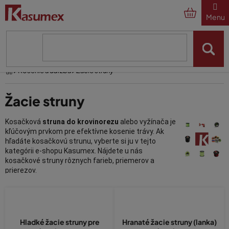
Prejsť
na
obsah
Domov
Kosenie a údržba
Žacie struny
Žacie struny
Kosačková
struna do krovinorezu
alebo vyžínača je
kľúčovým prvkom pre efektívne kosenie trávy. Ak
hľadáte kosačkovú strunu, vyberte si ju v tejto
kategórii e-shopu Kasumex. Nájdete u nás
kosačkové struny rôznych farieb, priemerov a
prierezov.
Struna do krovinorezu
musí niečo vydržať
, preto ponúkame široký
výber len z tých najodolnejších strún do krovinorezu na trhu
(struny do krovinorezu Nevada, Tecomec a ďalšie). Struny do
krovinorezu vyberajte podľa dĺžky, priemeru - pozri nižšie - nájdete
Hladké žacie struny pre
Hranaté žacie struny (lanka)