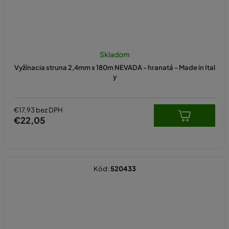
Skladom
Vyžínacia struna 2,4mm x 180m NEVADA - hranatá - Made in Ital
y
€17,93 bez DPH
€22,05
Kód:
520433