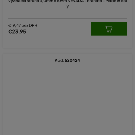
Vyžínacia struna 3,0mm x 109m NEVADA - hranatá - Made in Ital
y
€19,47 bez DPH
€23,95
Kód:
520424