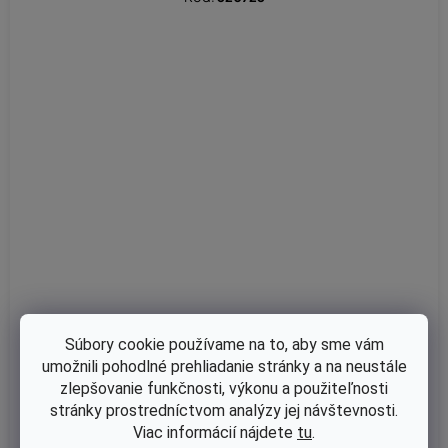
Súbory cookie používame na to, aby sme vám
Skladom
umožnili pohodlné prehliadanie stránky a na neustále
Vyžínacia struna do krovinorezu 2,7mm x 72 SPCX DUO-1 Duolin
zlepšovanie funkčnosti, výkonu a použiteľnosti
e Premium / cievka NEVADA Vyrobené vo Francúzsku
stránky prostredníctvom analýzy jej návštevnosti.
Viac informácií nájdete
tu
.