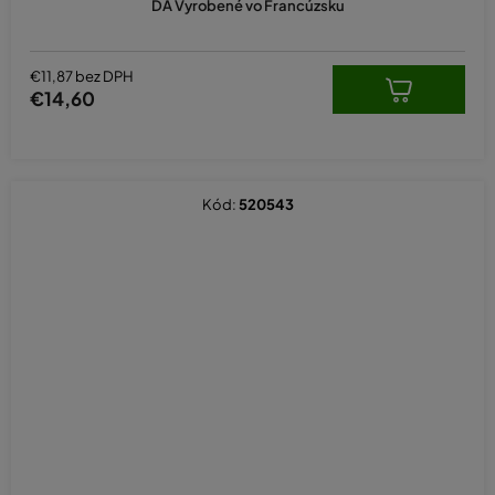
Náhradné diely na krovinorezy
DA Vyrobené vo Francúzsku
€11,87 bez DPH
€14,60
Náhradný žacie struny
Vyžínacia struna do kosačky
Kód:
520543
Krovinorezový povrázok