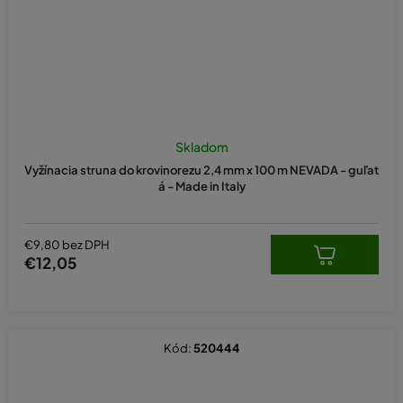
Skladom
Vyžínacia struna do krovinorezu 2,4 mm x 100 m NEVADA - guľat
á - Made in Italy
€9,80 bez DPH
€12,05
Kód:
520444