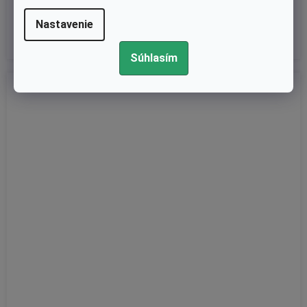
€12,56 bez DPH
€15,45
Nastavenie
Súhlasím
Kód:
520533