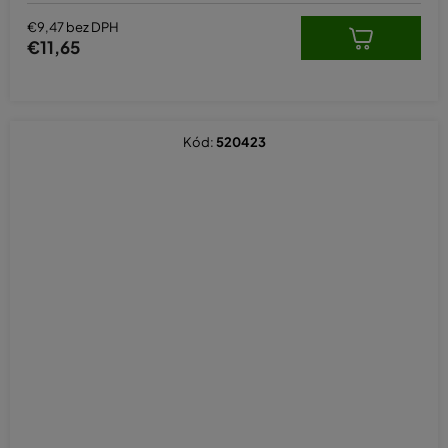
€9,47 bez DPH
€11,65
Kód:
520423