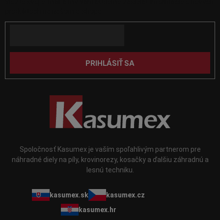
Vložte svoj e-mail a my Vám budeme zasielať informácie o nových
v
ä
produktoch na našom e-shope.
ý
t
p
Email
i
i
e
s
u
PRIHLÁSIŤ SA
Spoločnosť Kasumex je vaším spoľahlivým partnerom pre
náhradné diely na píly, krovinorezy, kosačky a ďalšiu záhradnú a
lesnú techniku.
kasumex.sk
kasumex.cz
kasumex.hr