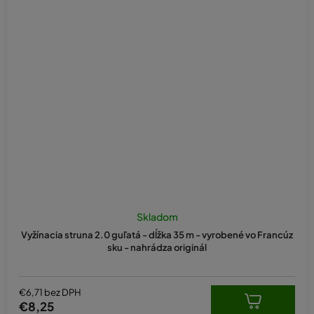
Skladom
Vyžínacia struna 2.0 guľatá - dĺžka 35 m - vyrobené vo Francúz
sku - nahrádza originál
€6,71 bez DPH
€8,25