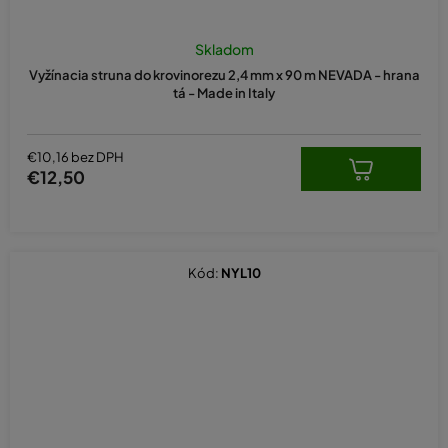
Skladom
Vyžínacia struna do krovinorezu 2,4 mm x 90 m NEVADA - hrana
tá - Made in Italy
€10,16 bez DPH
€12,50
Kód:
NYL10