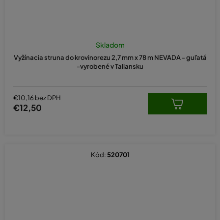
Skladom
Vyžínacia struna do krovinorezu 2,7 mm x 78 m NEVADA - guľatá
-vyrobené v Taliansku
€10,16 bez DPH
€12,50
Kód:
520701