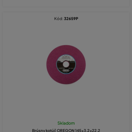
Kód:
32659P
Skladom
Brúsny kotúč OREGON 145x3,2x22,2