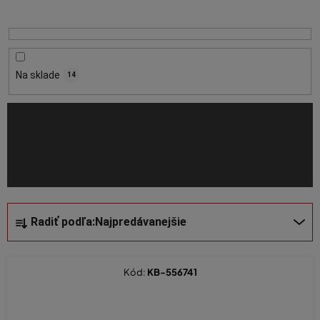
s
p
r
o
Na sklade
14
d
u
k
t
o
v
R
Radiť podľa:
Najpredávanejšie
a
d
e
Kód:
KB-556741
n
i