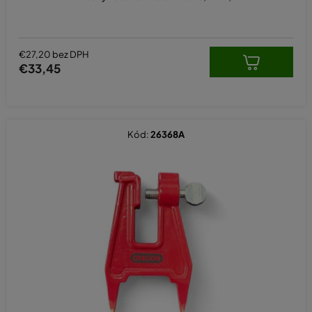
€27,20 bez DPH
€33,45
Kód:
26368A