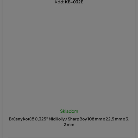
Kód:
KB-032E
Skladom
Brúsny kotúč 0,325" MidiJolly / SharpBoy 108 mm x 22,5 mm x 3,
2 mm