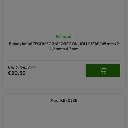
Skladom
Brúsny kotúč TECOMEC 3/8" OREGON, JOLLY STAR 145 mm x 2
2,2 mm x 4,7 mm
€16,67 bez DPH
€20,50
Kód:
KB-032B