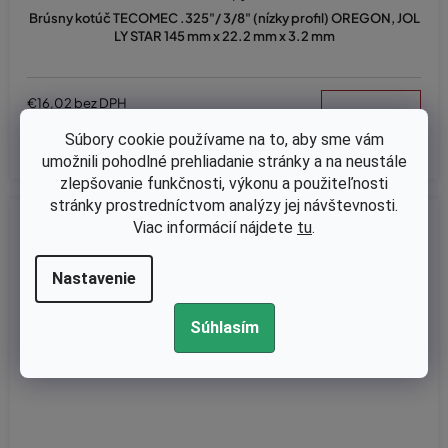
Brúsny kotúč TECOMEC .325"/ 3/8" (nízky profil) OREGON, JOL
LY STAR 145 mm x 22.2 mm x 3.2 mm
€16,02 bez DPH
DETAIL
€19,70
Súbory cookie používame na to, aby sme vám
umožnili pohodlné prehliadanie stránky a na neustále
zlepšovanie funkčnosti, výkonu a použiteľnosti
stránky prostredníctvom analýzy jej návštevnosti.
Kód:
1005233
Viac informácií nájdete
tu
.
Nastavenie
Súhlasím