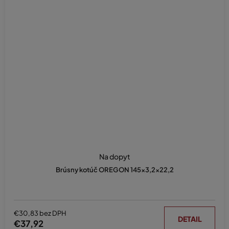
Na dopyt
Brúsny kotúč OREGON 145x3,2x22,2
€30,83 bez DPH
DETAIL
€37,92