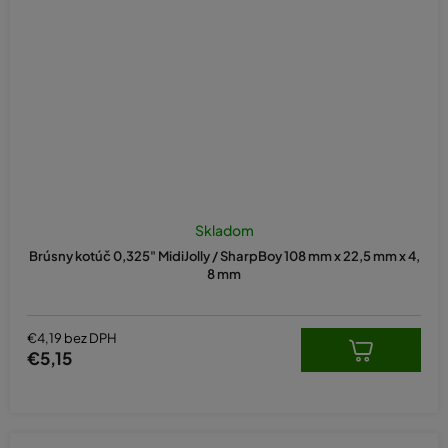
Skladom
Brúsny kotúč 0,325" MidiJolly / SharpBoy 108 mm x 22,5 mm x 4,
8 mm
€4,19 bez DPH
€5,15