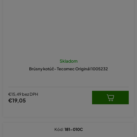
Skladom
Brúsny kotúč- Tecomec Originál 1005232
€15,49 bez DPH
€19,05
Kód:
181-010C