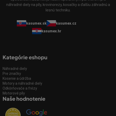
náhradné diely na píly, krovinorezy, kosačky a ďalšiu záhradnú a
lesnú techniku.
kasumex.sk
kasumex.cz
kasumex.hr
Kategórie eshopu
Náhradné diely
Pre značky
Kosenie a údržba
Motory a náhradné diely
Odkôrňovače a frézy
Motorové píly
Naše hodnotenie