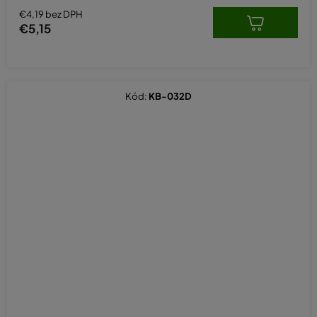
€4,19 bez DPH
€5,15
Kód:
KB-032D