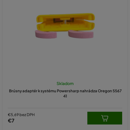
e
p
r
o
d
u
k
t
o
v
Skladom
Brúsny adaptér k systému Powersharp nahrádza Oregon 5567
41
€5,69 bez DPH
€7