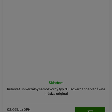
Skladom
Rukoväť univerzálny samosvorný typ "Husqvarna" červená - na
hrádza originál
€2,03 bez DPH