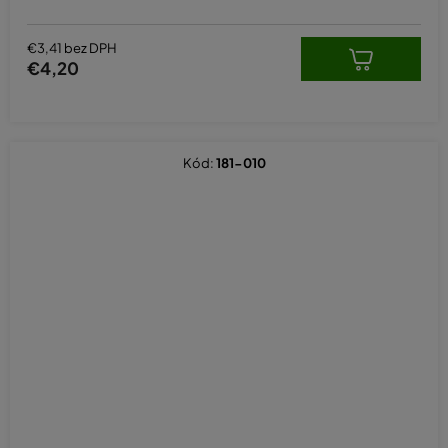
€3,41 bez DPH
€4,20
Kód:
181-010