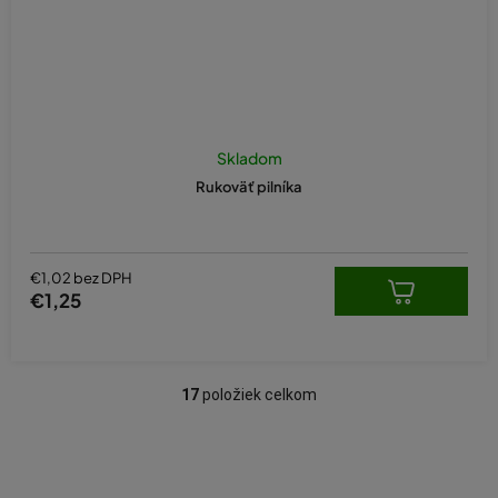
Skladom
Rukoväť pilníka
€1,02 bez DPH
€1,25
17
položiek celkom
O
v
l
á