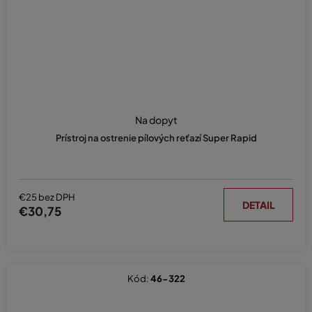
Na dopyt
Prístroj na ostrenie pílových reťazí Super Rapid
€25 bez DPH
DETAIL
€30,75
Kód:
46-322