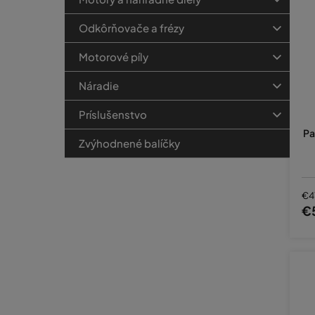
Odkôrňovače a frézy
Motorové píly
Náradie
Príslušenstvo
Pa
Zvýhodnené balíčky
€4
€