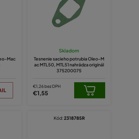
e
p
r
o
d
u
Skladom
k
Oleo-Mac
Tesnenie sacieho potrubia Oleo-M
t
a
ac MTL50, MTL51 nahrádza originál
375200075
o
v
€1,26 bez DPH
AIL
€1,55
Kód:
2318785R