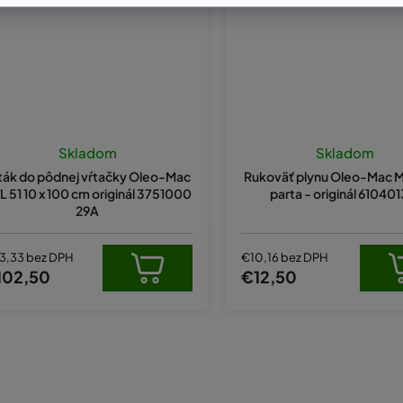
Skladom
Skladom
ták do pôdnej vŕtačky Oleo-Mac
Rukoväť plynu Oleo-Mac MT
L 51 10 x 100 cm originál 3751000
parta - originál 61040
29A
3,33 bez DPH
€10,16 bez DPH
102,50
€12,50
O
v
l