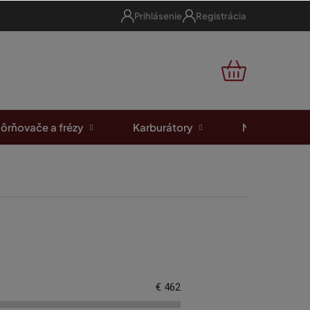
Prihlásenie
Registrácia
NÁKUPNÝ
KOŠÍK
ôrňovače a frézy
Karburátory
Motorové píl
€
462