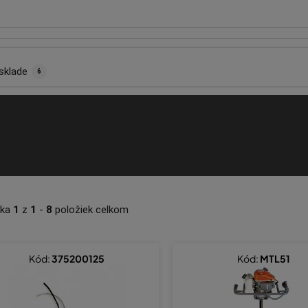
sklade
6
nka
1
z
1
-
8
položiek celkom
Kód:
375200125
Kód:
MTL51