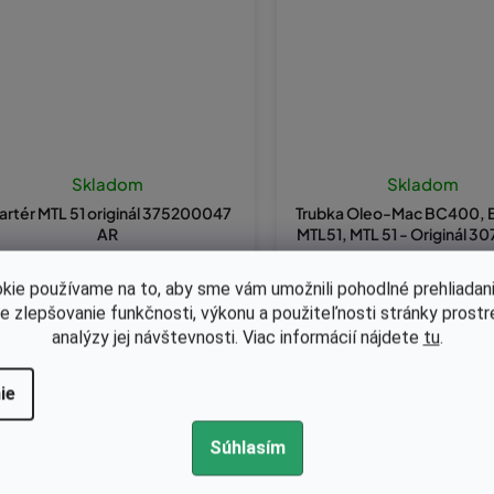
Skladom
Skladom
artér MTL 51 originál 375200047
Trubka Oleo-Mac BC400, 
AR
MTL51, MTL 51 - Originál 
kie používame na to, aby sme vám umožnili pohodlné prehliadani
5,65 bez DPH
€2,52 bez DPH
le zlepšovanie funkčnosti, výkonu a použiteľnosti stránky prost
31,55
€3,10
analýzy jej návštevnosti. Viac informácií nájdete
tu
.
ie
Kód:
375100029A
Kód:
61040131R
Súhlasím