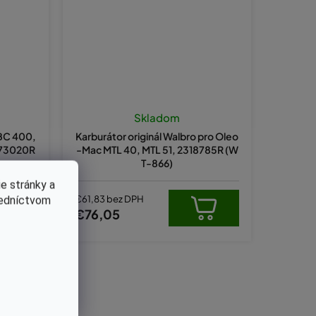
Skladom
BC 400,
Karburátor originál Walbro pro Oleo
3073020R
-Mac MTL 40, MTL 51, 2318785R (W
T-866)
e stránky a
€61,83 bez DPH
redníctvom
€76,05