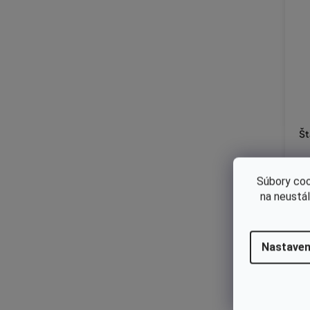
Št
Súbory coo
€2
na neustá
€
Nastaven