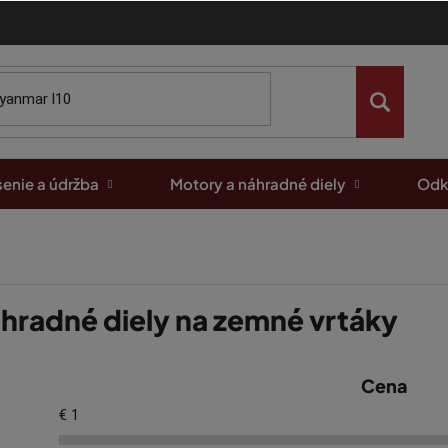
enie a údržba
Motory a náhradné diely
Odk
hradné diely na zemné vrtáky
Cena
€
1