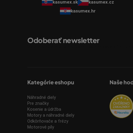
kasumex.sk
kasumex.cz
kasumex.hr
Odoberať newsletter
Vložte svoj e-mail a my Vám budeme zasielať infor
Kategórie eshopu
Naše ho
Náhradné diely
Pre značky
Kosenie a údržba
Motory a náhradné diely
Odkôrňovače a frézy
Motorové píly