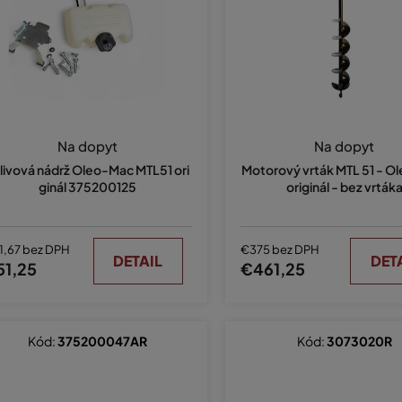
Na dopyt
Na dopyt
livová nádrž Oleo-Mac MTL51 ori
Motorový vrták MTL 51 - 
ginál 375200125
originál - bez vrták
1,67 bez DPH
€375 bez DPH
DETAIL
DET
51,25
€461,25
Kód:
375200047AR
Kód:
3073020R