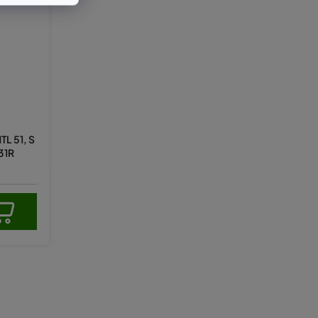
L 51, S
131R