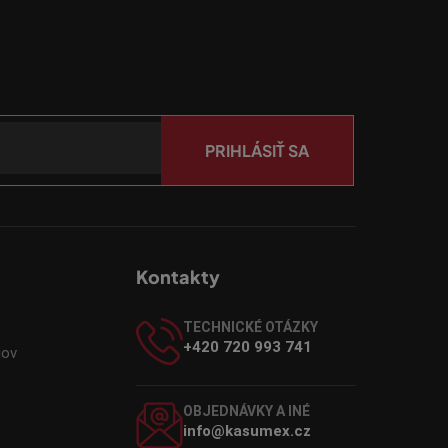
PRIHLÁSIŤ SA
Kontakty
TECHNICKÉ OTÁZKY
+420 720 993 741
jov
OBJEDNÁVKY A INÉ
info@kasumex.cz