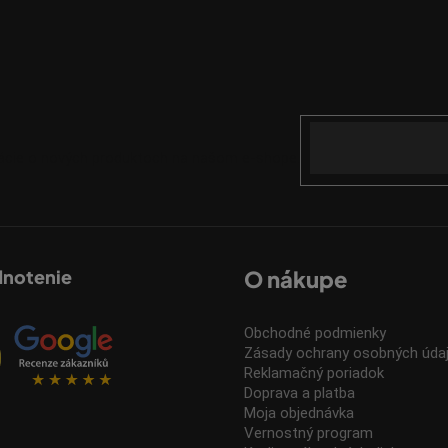
Email
mácie o nových produktoch na našom e-shope.
dnotenie
O nákupe
Obchodné podmienky
Zásady ochrany osobných úda
Reklamačný poriadok
Doprava a platba
Moja objednávka
Vernostný program