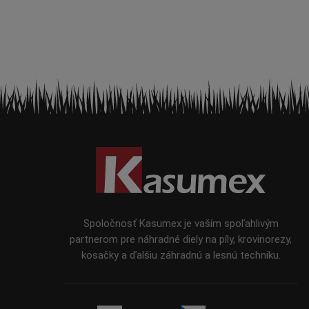
Z
á
p
ä
t
i
Spoločnosť Kasumex je vaším spoľahlivým
e
partnerom pre náhradné diely na píly, krovinorezy,
kosačky a ďalšiu záhradnú a lesnú techniku.