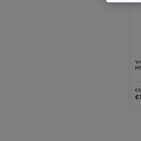
Vr
MT
€8
€