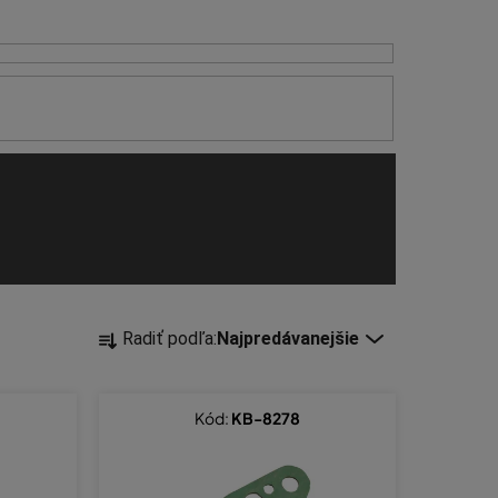
R
Radiť podľa:
Najpredávanejšie
a
d
e
Kód:
KB-8278
n
i