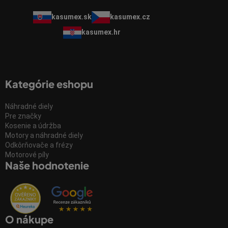
kasumex.sk
kasumex.cz
kasumex.hr
Kategórie eshopu
Náhradné diely
Pre značky
Kosenie a údržba
Motory a náhradné diely
Odkôrňovače a frézy
Motorové píly
Naše hodnotenie
O nákupe