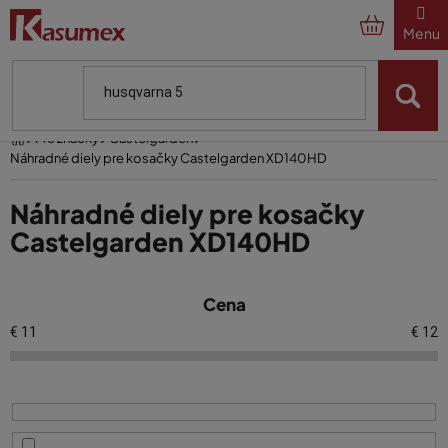
Prejsť
na
obsah
Domov
Pre značky
Castelgarden
Náhradné diely pre kosačky Castelgarden XD140HD
Náhradné diely pre kosačky
Castelgarden XD140HD
V
Cena
ý
p
€
11
€
12
i
s
p
r