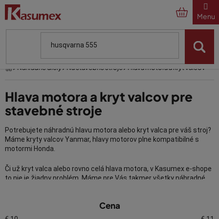
Prejsť
na
obsah
Domov
Náhradné diely
Na stavebné stroje
Hlava motora a kryt valcov
Hlava motora a kryt valcov pre
stavebné stroje
Potrebujete náhradnú hlavu motora alebo kryt valca pre váš stroj?
Máme kryty valcov Yanmar, hlavy motorov plne kompatibilné s
motormi Honda.
Či už kryt valca alebo rovno celá hlava motora, v Kasumex e-shope
to nie je žiadny problém. Máme pre Vás takmer všetky náhradné
diely pripravené na sklade ihneď k odoslaniu.
V
Cena
ý