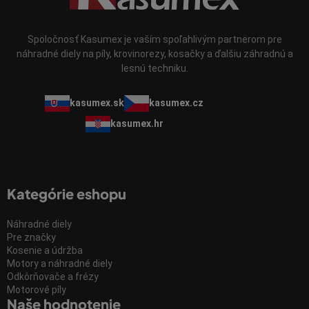
Spoločnosť Kasumex je vaším spoľahlivým partnerom pre
náhradné diely na píly, krovinorezy, kosačky a ďalšiu záhradnú a
lesnú techniku.
kasumex.sk
kasumex.cz
kasumex.hr
Kategórie eshopu
Náhradné diely
Pre značky
Kosenie a údržba
Motory a náhradné diely
Odkôrňovače a frézy
Motorové píly
Naše hodnotenie