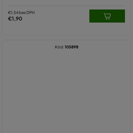
z
5
hviezdičiek.
€1,54 bez DPH
€1,90
Kód:
105898