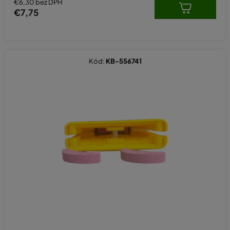
€6,30 bez DPH
€7,75
Kód:
KB-556741