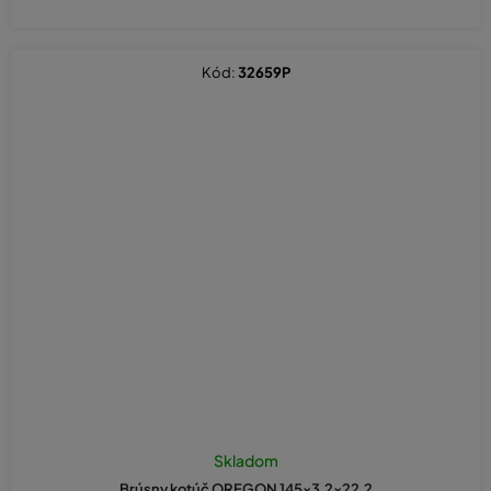
Kód:
32659P
Skladom
Brúsny kotúč OREGON 145x3,2x22,2