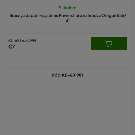
Skladom
Brúsny adaptér k systému Powersharp nahrádza Oregon 5567
41
€5,69 bez DPH
€7
Kód:
KB-601981