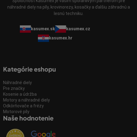
Spoločnosť Kasumex je vaším spoľahlivým partnerom pre
náhradné diely na píly, krovinorezy, kosačky a ďalšiu záhradnú a
lesnú techniku.
kasumex.sk
kasumex.cz
kasumex.hr
Kategórie eshopu
Náhradné diely
Pre značky
Kosenie a údržba
Motory a náhradné diely
Odkôrňovače a frézy
Motorové píly
Naše hodnotenie