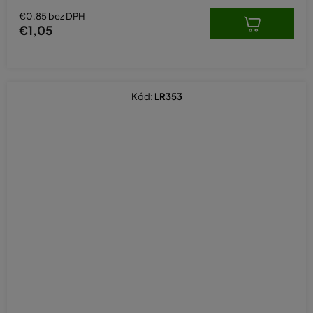
€0,85 bez DPH
€1,05
Kód:
LR353