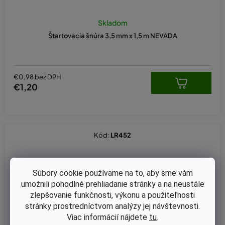
Skladom
Štartovacia šnúra 3,5 mm x 1,5 m NEVADA
€0,98 bez DPH
€1,20
Kód:
LR452
Súbory cookie používame na to, aby sme vám
umožnili pohodlné prehliadanie stránky a na neustále
zlepšovanie funkčnosti, výkonu a použiteľnosti
stránky prostredníctvom analýzy jej návštevnosti.
Viac informácií nájdete
tu
.