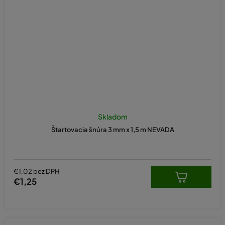
Skladom
Štartovacia šnúra 3 mm x 1,5 m NEVADA
€1,02 bez DPH
€1,25