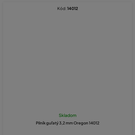
Kód:
14012
Priemerné
hodnotenie
Skladom
produktu
Pilník guľatý 3,2 mm Oregon 14012
je
5,0