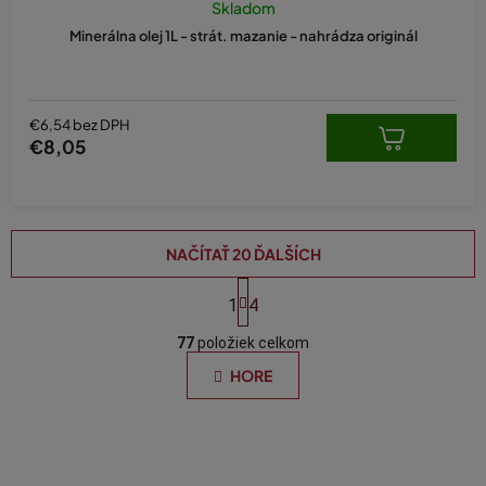
Skladom
Minerálna olej 1L - strát. mazanie - nahrádza originál
€6,54 bez DPH
€8,05
NAČÍTAŤ 20 ĎALŠÍCH
S
t
1
4
O
r
á
77
položiek celkom
v
n
l
HORE
k
á
o
d
v
a
a
n
c
i