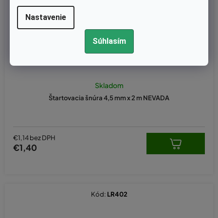
Nastavenie
Súhlasím
Skladom
Štartovacia šnúra 4,5 mm x 2 m NEVADA
€1,14 bez DPH
€1,40
Kód:
LR402