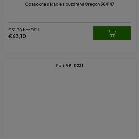
Opasok na náradie s puzdrami Oregon 584147
€51,30 bez DPH
€63,10
Kód:
99-0231