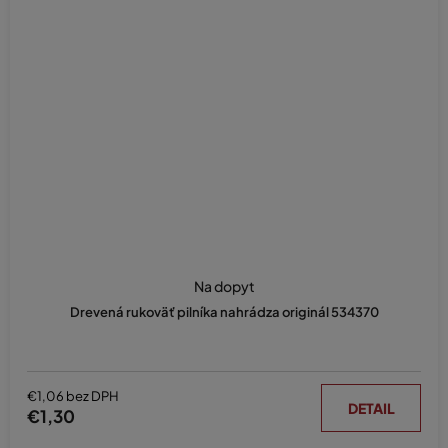
Na dopyt
Drevená rukoväť pilníka nahrádza originál 534370
€1,06 bez DPH
DETAIL
€1,30