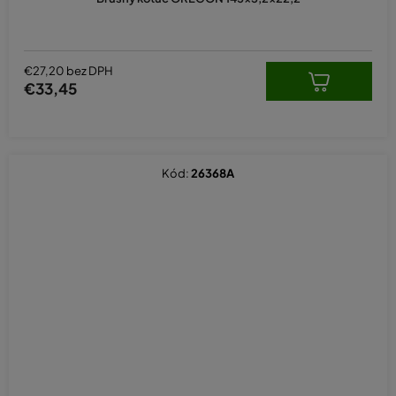
€27,20 bez DPH
€33,45
Kód:
26368A