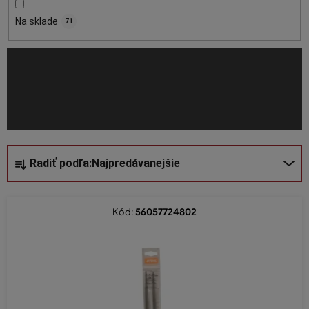
r
o
Na sklade
71
d
u
k
t
o
v
R
Radiť podľa:
Najpredávanejšie
a
d
e
Kód:
56057724802
n
i
e
p
r