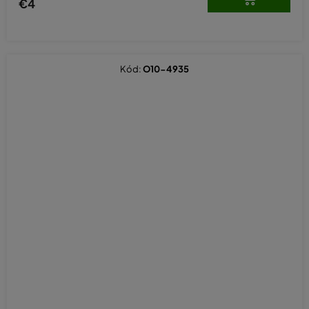
€4
Kód:
O10-4935