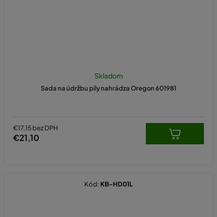
Skladom
Sada na údržbu píly nahrádza Oregon 601981
€17,15 bez DPH
€21,10
Kód:
KB-HD01L