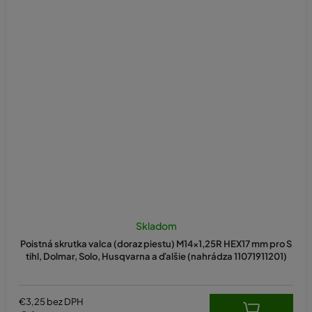
Skladom
Poistná skrutka valca (doraz piestu) M14x1,25R HEX17 mm pro S
tihl, Dolmar, Solo, Husqvarna a ďalšie (nahrádza 11071911201)
€3,25 bez DPH