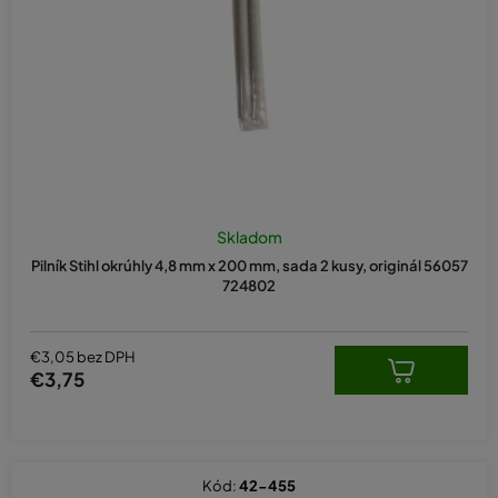
o
d
u
k
t
o
v
Skladom
Pilník Stihl okrúhly 4,8 mm x 200 mm, sada 2 kusy, originál 56057
724802
€3,05 bez DPH
€3,75
Kód:
42-455