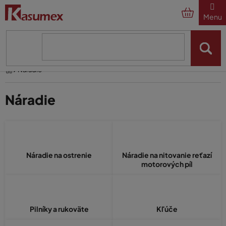
Prejsť
na
obsah
Domov
Náradie
Náradie
Náradie na ostrenie
Náradie na nitovanie reťazí
motorových píl
Pilníky a rukoväte
Kľúče