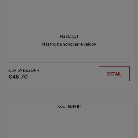
Na dopyt
Nástroj na honovanie valcov
€39,59 bez DPH
DETAIL
€48,70
Kód:
601981