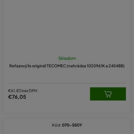
Skladom
Reťazový lis originál TECOMEC (nahrádza 1020961K a 24548B)
€61,83 bez DPH
€76,05
Kód:
070-S50Y