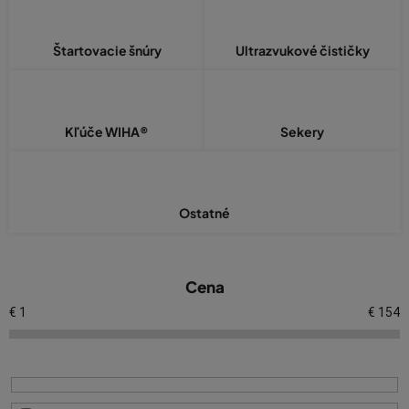
Štartovacie šnúry
Ultrazvukové čističky
Kľúče WIHA®
Sekery
Ostatné
V
Cena
ý
p
€
1
€
154
i
s
p