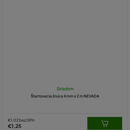
Skladom
Štartovacia šnúra 4 mm x 2 m NEVADA
€1,02 bez DPH
€1,25