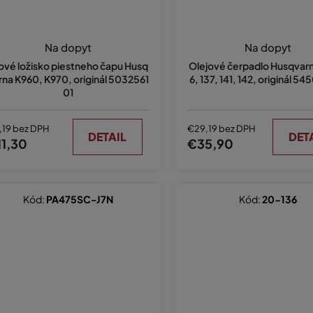
Na dopyt
Na dopyt
lové ložisko piestneho čapu Husq
Olejové čerpadlo Husqvarn
rna K960, K970, originál 5032561
6, 137, 141, 142, originál 5
01
,19 bez DPH
€29,19 bez DPH
DETAIL
DET
11,30
€35,90
Kód:
PA475SC-J7N
Kód:
20-136