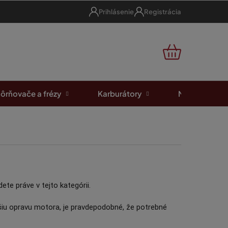
Prihlásenie
Registrácia
NÁKUPNÝ
KOŠÍK
ôrňovače a frézy
Karburátory
Motorové píl
te práve v tejto kategórii.
ejšiu opravu motora, je pravdepodobné, že potrebné