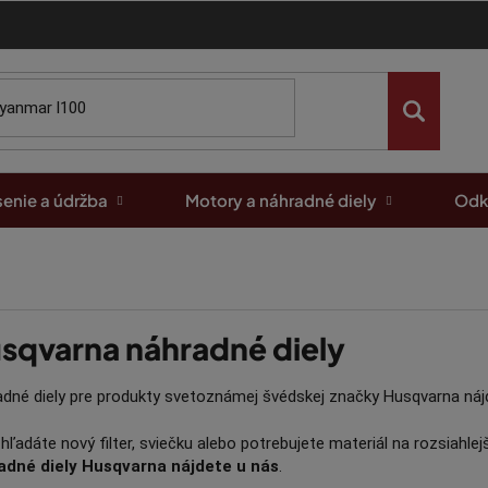
enie a údržba
Motory a náhradné diely
Odk
sqvarna náhradné diely
dné diely pre produkty svetoznámej švédskej značky Husqvarna nájde
 hľadáte nový filter, sviečku alebo potrebujete materiál na rozsiahl
adné diely Husqvarna nájdete u nás
.