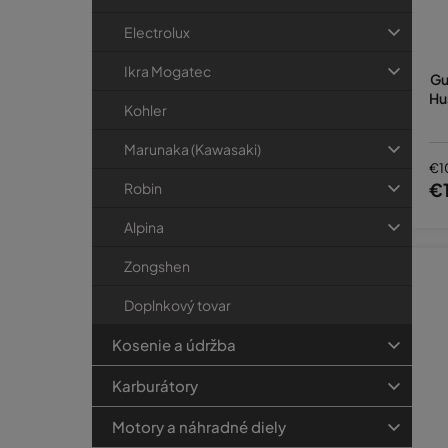
Electrolux
Ne
hn
Ikra Mogatec
Gu
Hu
Kohler
Pozri
Marunaka (Kawasaki)
€1
€
Robin
Kt
Alpina
V roz
Zongshen
alebo
Doplnkový tovar
Kosenie a údržba
Karburátory
Motory a náhradné diely
Využi