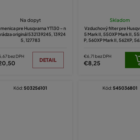
Na dopyt
Skladom
menica pre Husqvarna YT130 – n
Vzduchový filter pre Husq
rádza originál 532139245, 13924
5 Mark II, 550XP Mark II, 5
5, 127783
P, 560XP Mark II, 562XP, 5
k II – nahrádza originál 59
6,67 bez DPH
€6,71 bez DPH
DETAIL
20,50
€8,25
Kód:
503256101
Kód:
545036801