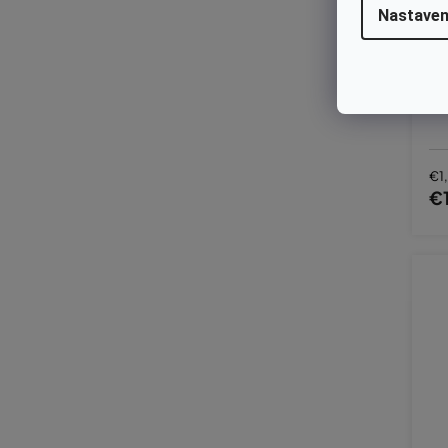
Nastaven
Ma
qv
€1
€