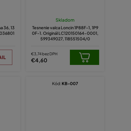
Skladom
a 36, 13
Tesnenie valca Loncin 1P88F-1, 1P9
45036801
0F-1. Originál LC120150164-0001,
599349027, 118551504/0
€3,74 bez DPH
AIL
€4,60
Kód:
KB-007