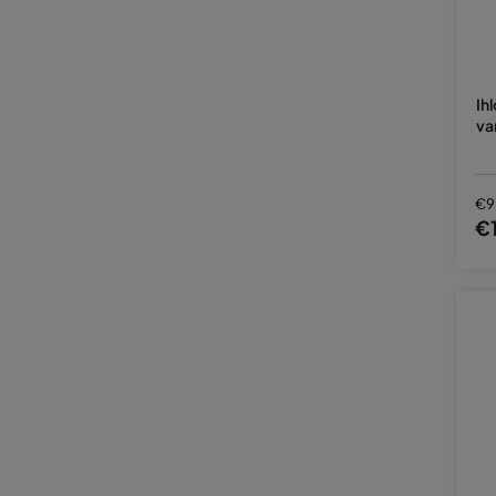
Ih
va
€9
€