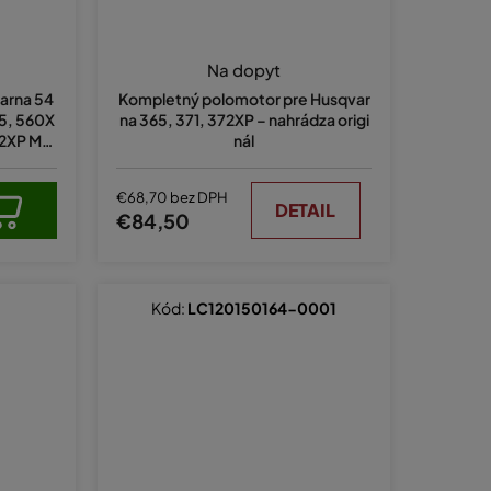
Na dopyt
varna 54
Kompletný polomotor pre Husqvar
55, 560X
na 365, 371, 372XP – nahrádza origi
62XP Mar
nál
0458802.
€68,70 bez DPH
DETAIL
€84,50
Kód:
LC120150164-0001