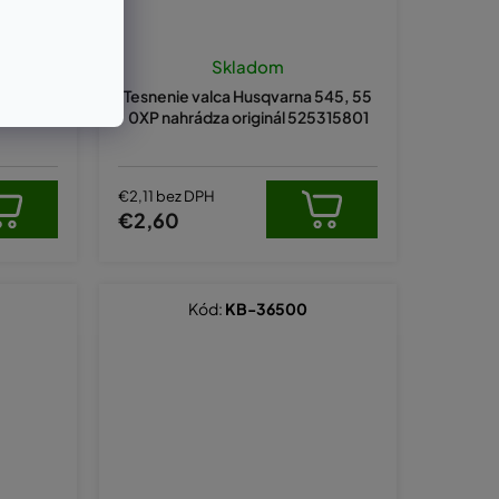
Skladom
S, 140P,
Tesnenie valca Husqvarna 545, 55
inál 587
0XP nahrádza originál 525315801
€2,11 bez DPH
€2,60
Kód:
KB-36500