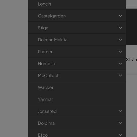
o
Loncin
A 
d
Ka
Castelgarden
u
k
Stiga
t
Dolmar, Makita
o
v
Partner
Strá
Homelite
Ná
McCulloch
Všetk
Wacker
tovar
Yanmar
Na
Jonsered
Každá
Dolpima
shope
diel 
Efco
môže