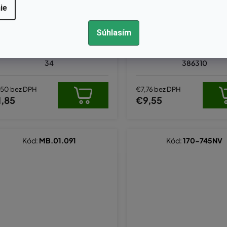
ie
Skladom
Skladom
Súhlasím
tica mandrely žacieho noža Hus
Nôž Husqvarna LC140, 140
arna, nahrádza originál 5324002
140SP 40 cm, nahrádza orig
34
386310
,50 bez DPH
€7,76 bez DPH
1,85
€9,55
Kód:
MB.01.091
Kód:
170-745NV