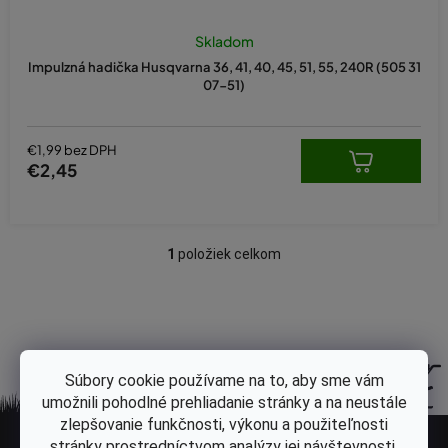
Skladom
Impulzná hadička Husqvarna 36, 41, 40, 45, 51, 55, 240R (505 31
07-51)
€1,99 bez DPH
€2,45
1
položiek celkom
O
v
l
á
d
a
Súbory cookie používame na to, aby sme vám
c
umožnili pohodlné prehliadanie stránky a na neustále
i
Z
zlepšovanie funkčnosti, výkonu a použiteľnosti
e
stránky prostredníctvom analýzy jej návštevnosti.