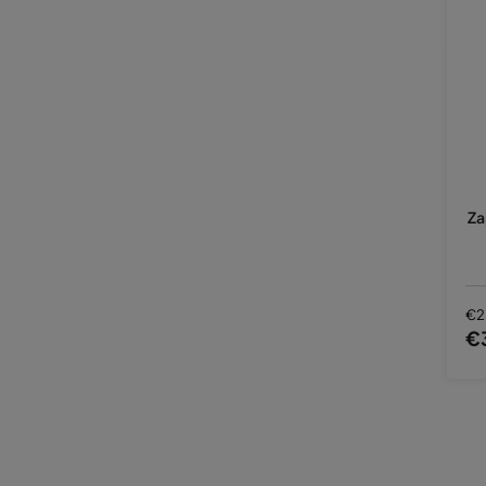
Za
€2
€