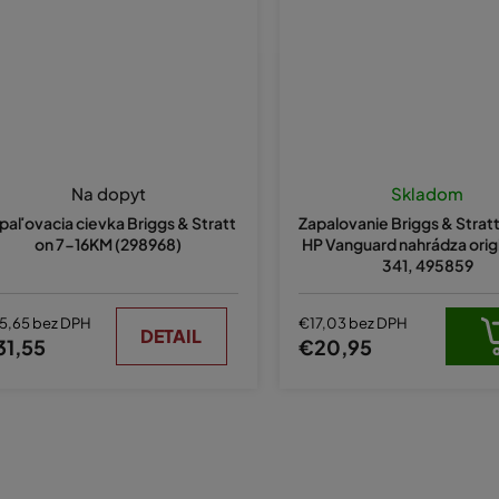
Na dopyt
Skladom
paľovacia cievka Briggs & Stratt
Zapalovanie Briggs & Strat
on 7-16KM (298968)
HP Vanguard nahrádza orig
341, 495859
5,65 bez DPH
€17,03 bez DPH
DETAIL
31,55
€20,95
O
v
l