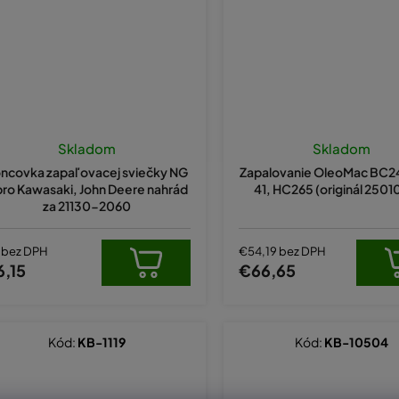
Skladom
Skladom
ncovka zapaľovacej sviečky NG
Zapalovanie OleoMac BC2
pro Kawasaki, John Deere nahrád
41, HC265 (originál 250
za 21130-2060
 bez DPH
€54,19 bez DPH
6,15
€66,65
Kód:
KB-1119
Kód:
KB-10504