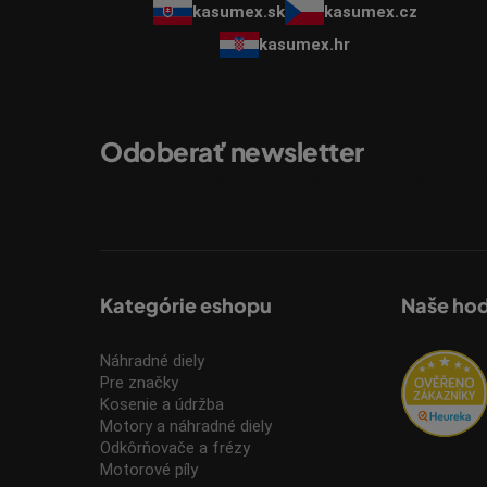
kasumex.sk
kasumex.cz
kasumex.hr
Odoberať newsletter
Vložte svoj e-mail a my Vám budeme zasielať infor
Kategórie eshopu
Naše ho
Náhradné diely
Pre značky
Kosenie a údržba
Motory a náhradné diely
Odkôrňovače a frézy
Motorové píly