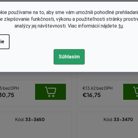
kie používame na to, aby sme vám umožnili pohodlné prehliadani
le zlepšovanie funkčnosti, výkonu a použiteľnosti stránky prost
analýzy jej návštevnosti. Viac informácií nájdete
tu
.
ie
Skladom
Skladom
Súhlasím
paľovacia cievka Briggs nahrádz
Zapalovanie - Briggs & Str
a 394891, 392329, 590781
hrádza 590454, 790817, 
5 bez DPH
€13,62 bez DPH
30,75
€16,75
Kód:
33-3650
Kód:
33-3470