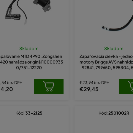
Skladom
Skladom
apalovanie MTD 4P90, Zongshen
Zapaľovacia cievka - jedn
420 nahrádza originál 10000935
motory Briggs AVS nahrádza
0/751-12220
92841, 799650, 595304, 
1,54 bez DPH
€23,94 bez DPH
14,20
€29,45
Kód:
33-2125
Kód:
2501002R