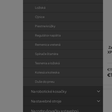
Ložiská
Ojnice
Piestne krúžky
Regulátor napätia
Remenica vretená
Z
XP
Spínače štartéra
Tesnenia a ložiská
€1
Kolesá a kolieska
€
Duše do pneu
Na robotické kosačky
Na stavebné stroje
Na rozbrušovačky a stavebnú