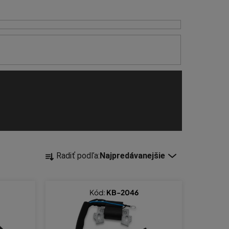
R
Radiť podľa:
Najpredávanejšie
a
d
e
Kód:
KB-2046
n
i