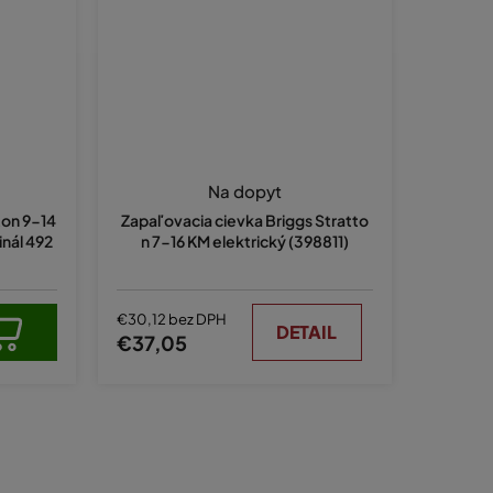
Na dopyt
ton 9-14
Zapaľovacia cievka Briggs Stratto
inál 492
n 7-16 KM elektrický (398811)
€30,12 bez DPH
DETAIL
€37,05