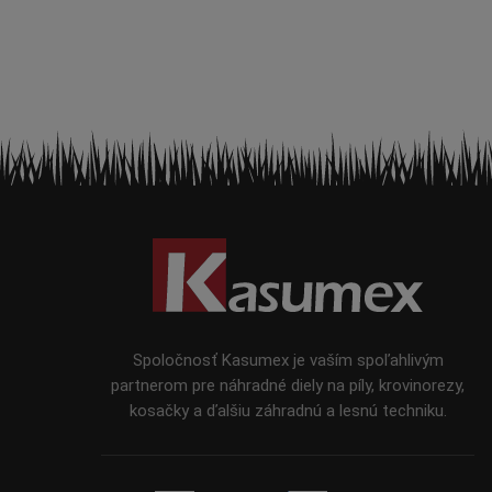
Z
á
p
ä
t
i
Spoločnosť Kasumex je vaším spoľahlivým
e
partnerom pre náhradné diely na píly, krovinorezy,
kosačky a ďalšiu záhradnú a lesnú techniku.