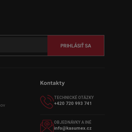
PRIHLÁSIŤ SA
Kontakty
TECHNICKÉ OTÁZKY
+420 720 993 741
jov
OBJEDNÁVKY A INÉ
info@kasumex.cz