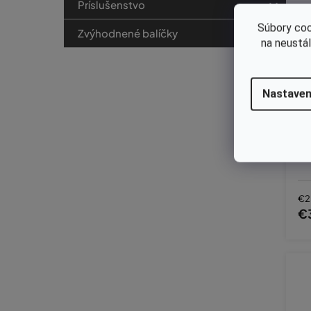
Príslušenstvo
Súbory coo
Zvýhodnené balíčky
na neustá
Nastaven
Za
€2
€