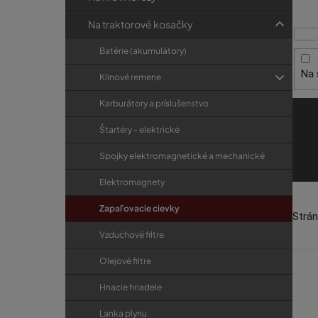
i
p
r
s
a
i
Na traktorové kosačky
p
e
n
Batérie (akumulátory)
r
e
Na 
o
Klinové remene
l
d
Karburátory a príslušenstvo
u
Štartéry - elektrické
k
t
Spojky elektromagnetické a mechanické
o
Elektromagnety
v
Zapaľovacie cievky
Strá
Vzduchové filtre
Olejové filtre
Hnacie hriadele
Lanka plynu