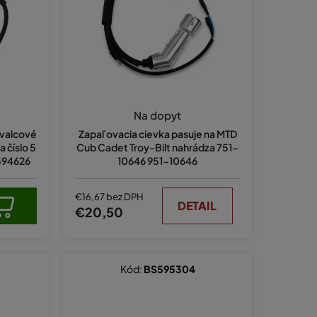
e
p
r
o
d
u
Na dopyt
k
ovalcové
Zapaľovacia cievka pasuje na MTD
t
 číslo 5
Cub Cadet Troy-Bilt nahrádza 751-
594626
10646 951-10646
o
v
€16,67 bez DPH
DETAIL
€20,50
Kód:
BS595304