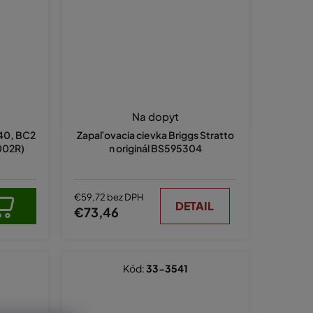
Na dopyt
40, BC2
Zapaľovacia cievka Briggs Stratto
1002R)
n originál BS595304
€59,72 bez DPH
DETAIL
€73,46
Kód:
33-3541