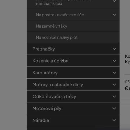
mechanizáciu
Na postrekovače a rosiče
Na zemné vrtáky
Na nožnice na živý plot
Pre značky
Ko
Kosenie a údržba
K 
Karburátory
€5
Motory a náhradné diely
€
Odkôrňovače a frézy
Motorové píly
Náradie