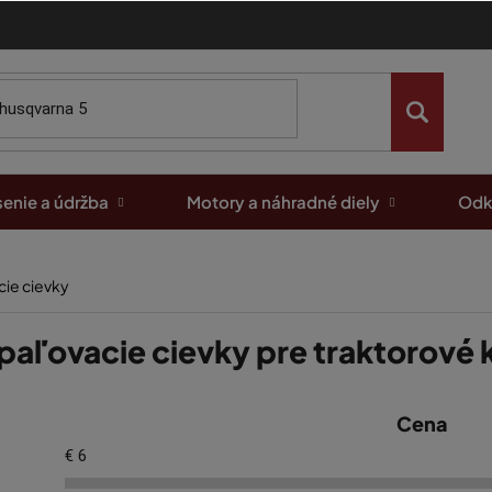
enie a údržba
Motory a náhradné diely
Odk
ie cievky
paľovacie cievky pre traktorové
Cena
€
6