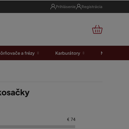
Prihlásenie
Registrácia
NÁKUPNÝ
KOŠÍK
ôrňovače a frézy
Karburátory
Motorové píl
 kosačky
€
74