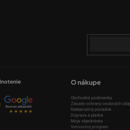
Email
mácie o nových produktoch na našom e-shope.
dnotenie
O nákupe
Obchodné podmienky
Zásady ochrany osobných úda
Reklamačný poriadok
Doprava a platba
Moja objednávka
Vernostný program