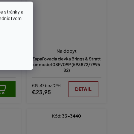
e stránky a
redníctvom
Na dopyt
atton na
Zapaľovacia cievka Briggs & Stratt
799381
on model 08P/09P (593872/7995
82)
€19,47 bez DPH
DETAIL
€23,95
Kód:
33-3440