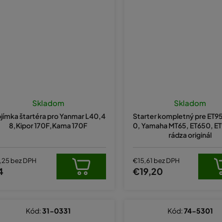
Skladom
Skladom
jímka štartéra pro Yanmar L40,4
Starter kompletný pre ET9
8,Kipor 170F,Kama 170F
0, Yamaha MT65, ET650, E
rádza originál
,25 bez DPH
€15,61 bez DPH
4
€19,20
Kód:
31-0331
Kód:
74-5301