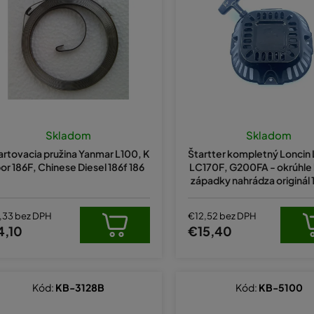
Skladom
Skladom
artovacia pružina Yanmar L100, K
Štartter kompletný Loncin
por 186F, Chinese Diesel 186f 186
LC170F, G200FA - okrúhle
západky nahrádza originál
046-T150
,33 bez DPH
€12,52 bez DPH
4,10
€15,40
Kód:
KB-3128B
Kód:
KB-5100