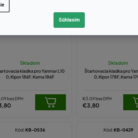
ie
Súhlasím
Skladom
Skladom
artovacia kladka pro Yanmar L10
Štartovacia kladka pro Ya
0,Kipor 186F,Kama 186F
0,Kipor 178F,Kama 1
,09 bez DPH
€3,09 bez DPH
3,80
€3,80
Kód:
KB-0536
Kód:
KB-0429