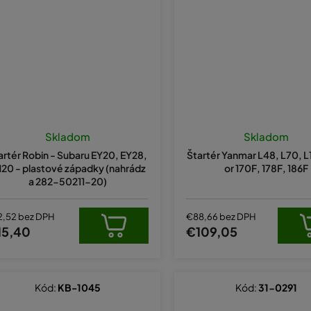
Skladom
Skladom
artér Robin - Subaru EY20, EY28,
Štartér Yanmar L48, L70, L
20 - plastové západky (nahrádz
or 170F, 178F, 186F
a 282-50211-20)
2,52 bez DPH
€88,66 bez DPH
15,40
€109,05
Kód:
KB-1045
Kód:
31-0291