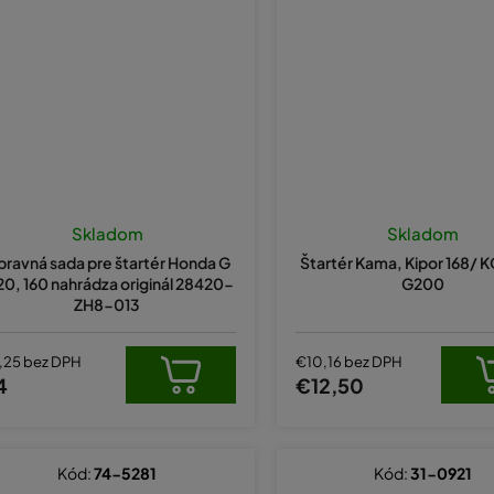
Skladom
Skladom
ravná sada pre štartér Honda G
Štartér Kama, Kipor 168/ 
20, 160 nahrádza originál 28420-
G200
ZH8-013
,25 bez DPH
€10,16 bez DPH
4
€12,50
Kód:
74-5281
Kód:
31-0921