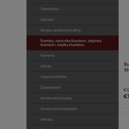
Silentbloky
Spínače
Spojky, spojkové pružiny
Štartéry, rukoväte štartérov, objímky
štartérov, kladky štartérov
Tesnenia
Št
Výfuky
EH
Vzduchové filtre
Zapalovanie
€1
€
Vstrekovacie trysky
Vstrekovacie čerpadlá
Vetráky