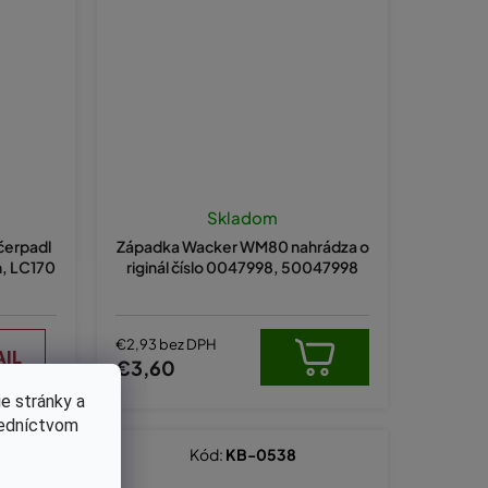
Skladom
čerpadl
Západka Wacker WM80 nahrádza o
n, LC170
riginál číslo 0047998, 50047998
€2,93 bez DPH
AIL
€3,60
e stránky a
redníctvom
Kód:
KB-0538