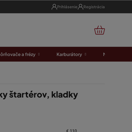
Prihlásenie
Registrácia
NÁKUPNÝ
KOŠÍK
ôrňovače a frézy
Karburátory
Motorové píl
ky štartérov, kladky
€
110