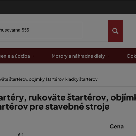
enie a údržba
Motory a náhradné diely
Odk
väte štartérov, objímky štartérov, kladky štartérov
artéry, rukoväte štartérov, objím
artérov pre stavebné stroje
Cena
€
1