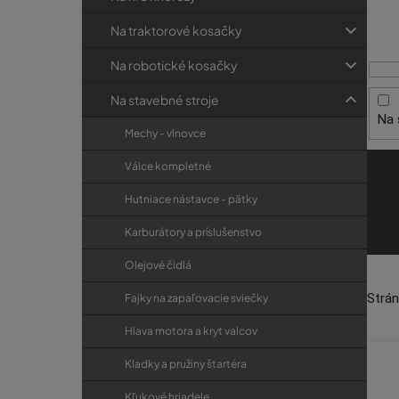
p
p
r
i
a
i
Na traktorové kosačky
s
e
n
Na robotické kosačky
p
e
r
Na stavebné stroje
l
Na 
o
Mechy - vlnovce
d
Válce kompletné
u
k
Hutniace nástavce - pätky
t
Karburátory a príslušenstvo
o
Olejové čidlá
v
Strá
Fajky na zapaľovacie sviečky
Hlava motora a kryt valcov
Kladky a pružiny štartéra
Kľukové hriadele