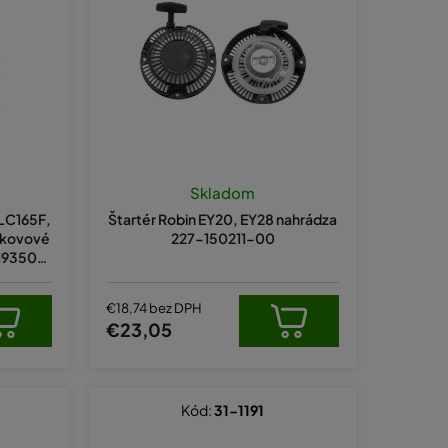
i
e
p
r
o
d
u
Skladom
k
 LC165F,
Štartér Robin EY20, EY28 nahrádza
t
 kovové
227-150211-00
 193500
o
v
€18,74 bez DPH
€23,05
Kód:
31-1191