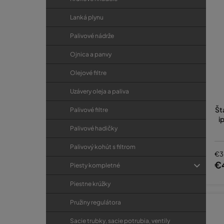
Lanká plynu
Palivové nádrže
Ojnica a panvy
Olejové filtre
Uzávery oleja a paliva
Št
Palivové filtre
i
Palivové hadičky
Palivový kohút s filtrom
€3
€
Piesty kompletné
Piestne krúžky
Pružiny regulátora
Sacie trubky, sacie potrubia, ventily