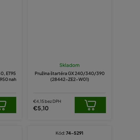
Skladom
50, ET95
Pružina štartéra GX 240/340/390
T950 nah
(28442-ZE2-W01)
€4,15 bez DPH
€5,10
Kód:
74-5291