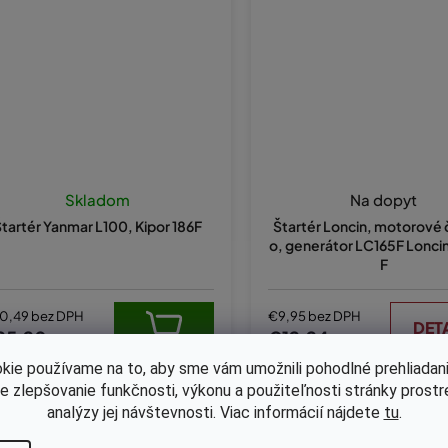
Skladom
Na dopyt
tartér Yanmar L100, Kipor 186F
Štartér Loncin, motorové 
o, generátor LC165F Lonci
F
0,49 bez DPH
€9,95 bez DPH
DET
25,20
€12,24
kie používame na to, aby sme vám umožnili pohodlné prehliadani
le zlepšovanie funkčnosti, výkonu a použiteľnosti stránky prost
analýzy jej návštevnosti. Viac informácií nájdete
tu
.
Kód:
KB-0547
Kód:
KB-0546