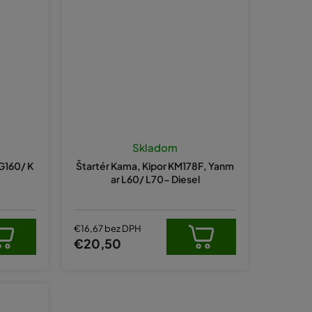
Priemerné
hodnotenie
Skladom
produktu
KG160/ K
Štartér Kama, Kipor KM178F, Yanm
je
ar L60/ L70- Diesel
5,0
z
5
hviezdičiek.
€16,67 bez DPH
€20,50