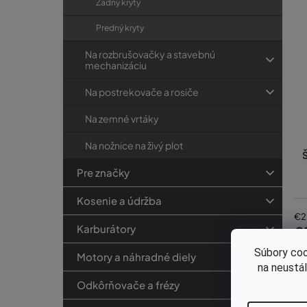
Zadný kryty
Predný kryty
Na rozbrušovačky a stavebnú
mechanizáciu
Na postrekovače a rosiče
Na zemné vrtáky
Na nožnice na živý plot
Š
Pre značky
Kosenie a údržba
€2
Karburátory
€
Súbory coo
Motory a náhradné diely
na neustá
Odkôrňovače a frézy