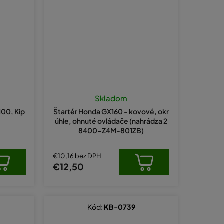
Skladom
100, Kip
Štartér Honda GX160 - kovové, okr
úhle, ohnuté ovládače (nahrádza 2
8400-Z4M-801ZB)
€10,16 bez DPH
€12,50
Kód:
KB-0739