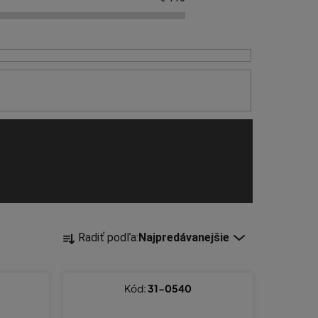
R
Radiť podľa:
Najpredávanejšie
a
d
e
Kód:
31-0540
n