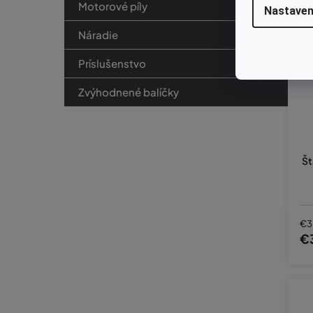
Motorové píly
Nastaven
Náradie
Príslušenstvo
Zvýhodnené balíčky
Št
€3
€