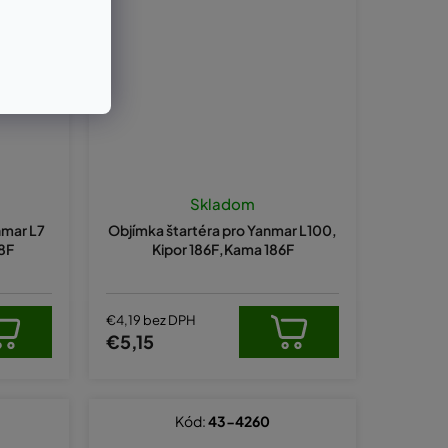
Skladom
nmar L7
Objímka štartéra pro Yanmar L100,
78F
Kipor 186F,Kama 186F
€4,19 bez DPH
€5,15
Kód:
43-4260