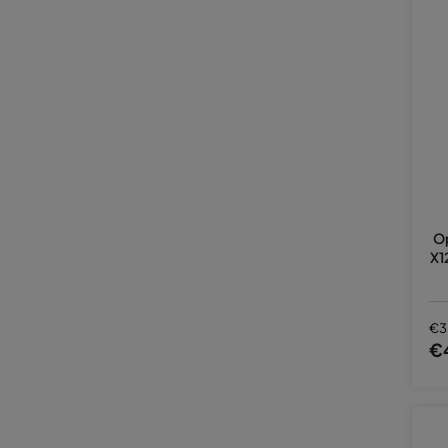
Op
X1
€3
€