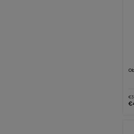
Ob
€3
€