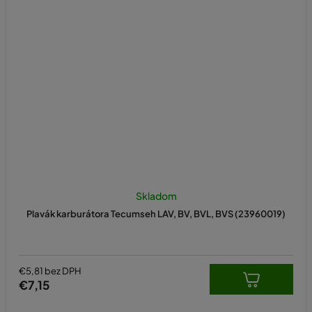
Skladom
Plavák karburátora Tecumseh LAV, BV, BVL, BVS (23960019)
€5,81 bez DPH
€7,15