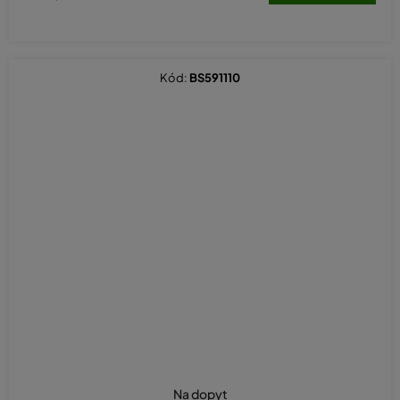
Kód:
BS591110
Na dopyt