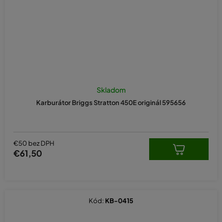
Skladom
Karburátor Briggs Stratton 450E originál 595656
€50 bez DPH
€61,50
Kód:
KB-0415