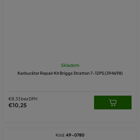
Skladom
Karburátor Repair Kit Briggs Stratton 7-12PS (394698)
€8,33 bez DPH
€10,25
Kód:
49-0780