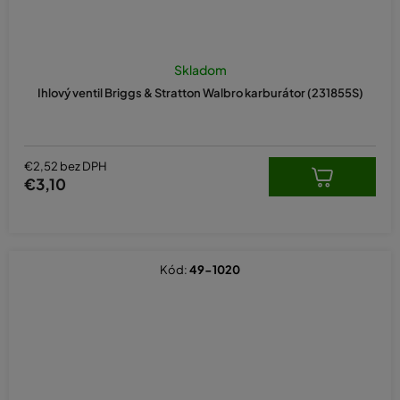
Skladom
Ihlový ventil Briggs & Stratton Walbro karburátor (231855S)
€2,52 bez DPH
€3,10
Kód:
49-1020