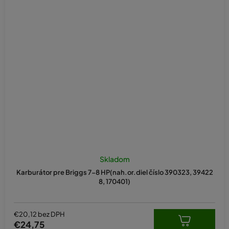
Skladom
Karburátor pre Briggs 7-8 HP(nah.or.diel číslo 390323, 39422
8, 170401)
€20,12 bez DPH
€24,75