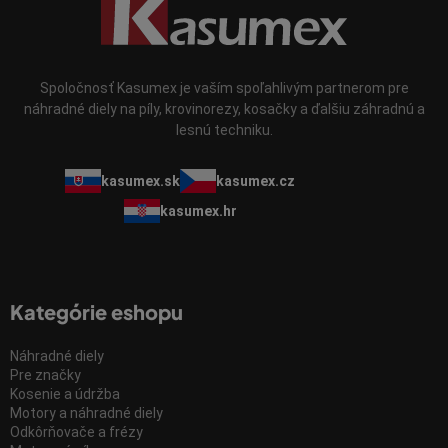
Spoločnosť Kasumex je vaším spoľahlivým partnerom pre
náhradné diely na píly, krovinorezy, kosačky a ďalšiu záhradnú a
lesnú techniku.
kasumex.sk
kasumex.cz
kasumex.hr
Kategórie eshopu
Náhradné diely
Pre značky
Kosenie a údržba
Motory a náhradné diely
Odkôrňovače a frézy