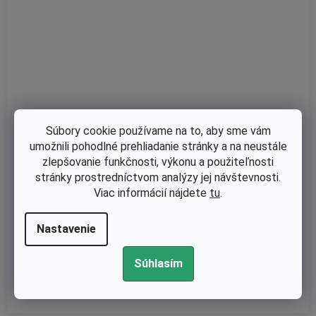
Súbory cookie používame na to, aby sme vám
umožnili pohodlné prehliadanie stránky a na neustále
zlepšovanie funkčnosti, výkonu a použiteľnosti
stránky prostredníctvom analýzy jej návštevnosti.
Skladom
Viac informácií nájdete
tu
.
Karburátor Repair Kit Briggs Stratton Quantum (498260)
Nastavenie
€6,71 bez DPH
Súhlasím
€8,25