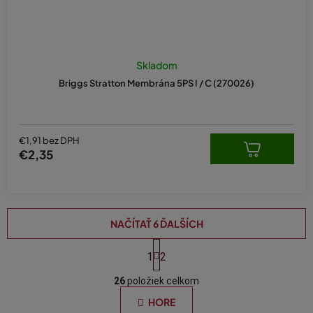
Skladom
Briggs Stratton Membrána 5PS I / C (270026)
€1,91 bez DPH
€2,35
NAČÍTAŤ 6 ĎALŠÍCH
S
t
1
2
O
r
á
26
položiek celkom
v
n
l
HORE
k