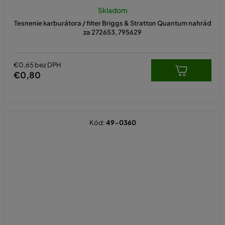
Skladom
Tesnenie karburátora / filter Briggs & Stratton Quantum nahrád
za 272653, 795629
€0,65 bez DPH
€0,80
Kód:
49-0360