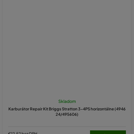
Skladom
Karburátor Repair Kit Briggs Stratton 3-4PS horizontálne (4946
24/495606)
€12,52 bez DPH