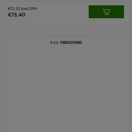
€12,52 bez DPH
€15,40
Kód:
1185501480