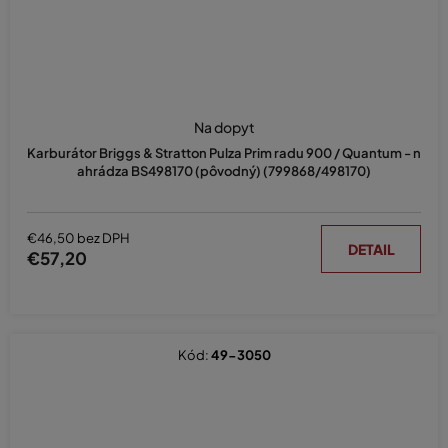
Na dopyt
Karburátor Briggs & Stratton Pulza Prim radu 900 / Quantum - n
ahrádza BS498170 (pôvodný) (799868/498170)
€46,50 bez DPH
DETAIL
€57,20
Kód:
49-3050