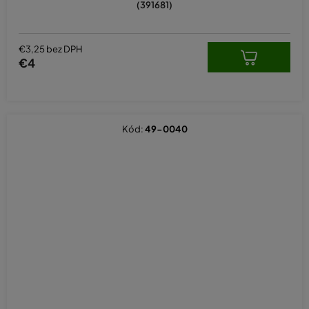
(391681)
€3,25 bez DPH
€4
Kód:
49-0040