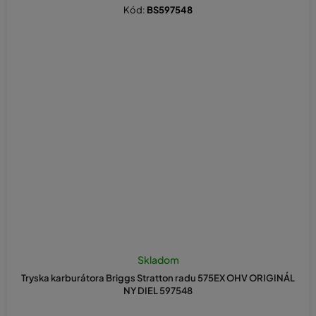
Kód:
BS597548
Skladom
Tryska karburátora Briggs Stratton radu 575EX OHV ORIGINÁL
NY DIEL 597548