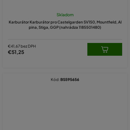
Skladom
Karburátor Karburátor pro Castelgarden SV150, Mountfield, Al
pina, Stiga, GGP (nahrádza 1185501480)
€41,67 bez DPH
€51,25
Kód:
BS595656