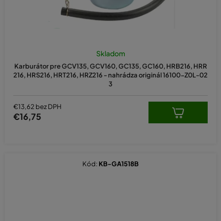
Skladom
Karburátor pre GCV135, GCV160, GC135, GC160, HRB216, HRR
216, HRS216, HRT216, HRZ216 - nahrádza originál 16100-Z0L-02
3
€13,62 bez DPH
€16,75
Kód:
KB-GA1518B