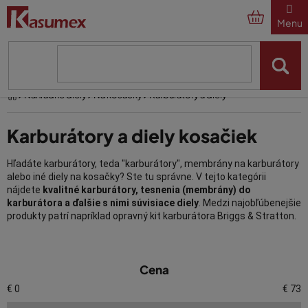
Prejsť
na
obsah
Domov
Náhradné diely
Na kosačky
Karburátory a diely
Karburátory a diely kosačiek
Hľadáte karburátory, teda "karburátory", membrány na karburátory
alebo iné diely na kosačky? Ste tu správne. V tejto kategórii
nájdete
kvalitné karburátory, tesnenia (membrány) do
karburátora a ďalšie s nimi súvisiace diely
. Medzi najobľúbenejšie
produkty patrí napríklad opravný kit karburátora Briggs & Stratton.
Ak vaša kosačka nefunguje tak, ako má, a nepomohlo vyčistiť
V
existujúci karburátor, je vhodné ho vymeniť za nový. Karburátor do
Cena
ý
kosačky a ďalšie náhradné diely, ktoré predĺžia životnosť vášho
záhradného stroja, si môžete zakúpiť v e-shope Kasumex už od
p
€
0
€
73
0,55 EUR. Ak si neviete rady s výberom správneho karburátora