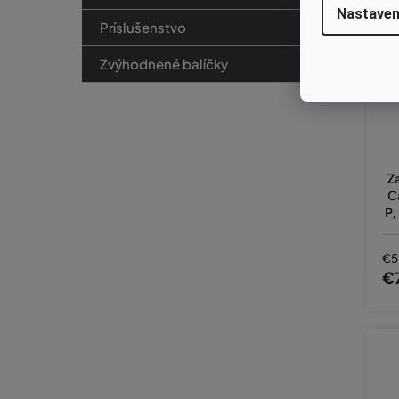
Nastaven
Príslušenstvo
Zvýhodnené balíčky
Z
C
P,
€5
€