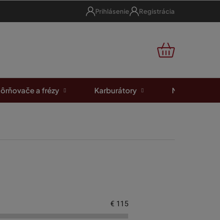
Prihlásenie
Registrácia
NÁKUPNÝ
KOŠÍK
ôrňovače a frézy
Karburátory
Motorové píl
€
115