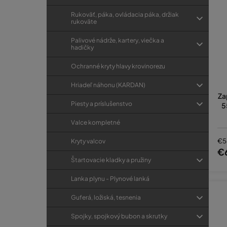
Rukoväť, páka, ovládacia páka, držiak
rukoväte
Palivové nádrže, kartery, viečka a
hadičky
Ochranné kryty hlavy krovinorezu
Hriadeľ náhonu (KARDAN)
Za
Piesty a príslušenstvo
5
Valce kompletné
€5
Kryty valcov
€
Štartovacie kladky a pružiny
Lanka plynu - Plynové lanká
Guferá, ložiská, tesnenia
Spojky, spojkový bubon a skrutky