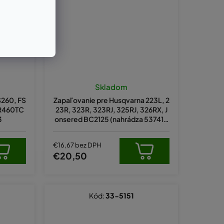
Skladom
S260, FS
Zapaľovanie pre Husqvarna 223L, 2
FR460TC
23R, 323R, 323RJ, 325RJ, 326RX, J
3
onsered BC2125 (nahrádza 537418
701)
€16,67 bez DPH
€20,50
Kód:
33-5151