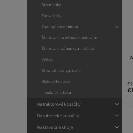
Silentbloky
Zotrvačníky
Oporný tanier (miska)
Štartovacie a ovládacie rukoväte
Štartovacie západky a unášače
Z
Výfuky
Stop spínače-vypínače
Kľukové hriadele
€9
€1
Impulzná hadička
Na traktorové kosačky
Na robotické kosačky
Na stavebné stroje