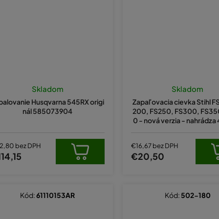
Skladom
Skladom
palovanie Husqvarna 545RX origi
Zapaľovacia cievka Stihl F
nál 585073904
200, FS250, FS300, FS35
0 - nová verzia - nahrádz
01312
2,80 bez DPH
€16,67 bez DPH
14,15
€20,50
Kód:
61110153AR
Kód:
502-180