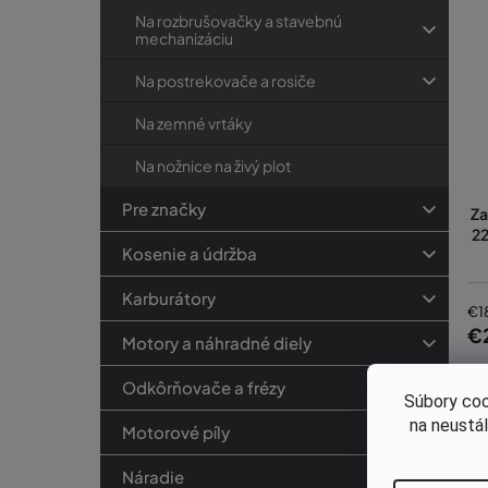
Na rozbrušovačky a stavebnú
mechanizáciu
Na postrekovače a rosiče
Na zemné vrtáky
Na nožnice na živý plot
Pre značky
Za
2
Kosenie a údržba
Karburátory
€1
€
Motory a náhradné diely
Odkôrňovače a frézy
Súbory coo
na neustá
Motorové píly
Náradie