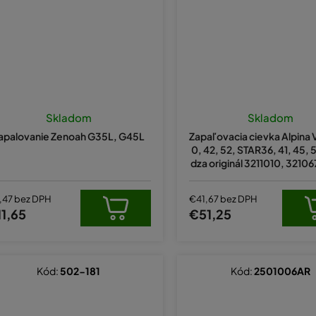
Skladom
Skladom
apalovanie Zenoah G35L, G45L
Zapaľovacia cievka Alpina 
0, 42, 52, STAR36, 41, 45, 
dza originál 3211010, 32106
015
,47 bez DPH
€41,67 bez DPH
1,65
€51,25
Kód:
502-181
Kód:
2501006AR