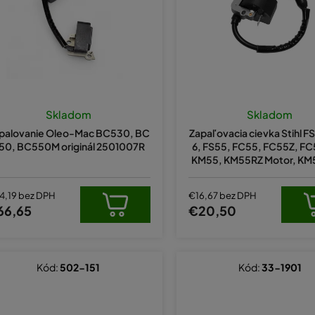
Priemern
hodnote
Skladom
Skladom
produkt
palovanie Oleo-Mac BC530, BC
Zapaľovacia cievka Stihl F
je
50, BC550M originál 2501007R
6, FS55, FC55, FC55Z, F
5,0
KM55, KM55RZ Motor, KM
z
45, HS45 nahrádza 4140
5
hviezdiči
4,19 bez DPH
€16,67 bez DPH
66,65
€20,50
Kód:
502-151
Kód:
33-1901