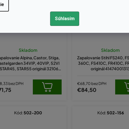
ie
Súhlasím
Skladom
Skladom
apalovanie Alpina,Castor, Stiga,
Zapalovanie Stihl FS240, F
astelgarden 34VIP, 40VIP, 52VI
360C, FS410C, FR410C, 
 STAR45, STAR55 originál 321067
originál 4147400131
0, 2204222660
8,33 bez DPH
€68,70 bez DPH
71,75
€84,50
Kód:
502-200
Kód:
502-156