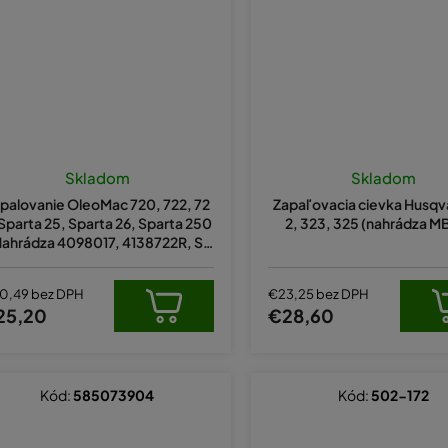
Priemerné
hodnotenie
Skladom
Skladom
produktu
palovanie OleoMac 720, 722, 72
Zapaľovacia cievka Husqv
je
 Sparta 25, Sparta 26, Sparta 250
2, 323, 325 (nahrádza M
5,0
Nahrádza 4098017, 4138722R, SA
z
18
5
hviezdičiek.
0,49 bez DPH
€23,25 bez DPH
25,20
€28,60
Kód:
585073904
Kód:
502-172