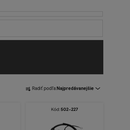
R
Radiť podľa:
Najpredávanejšie
a
d
e
Kód:
502-227
n
i