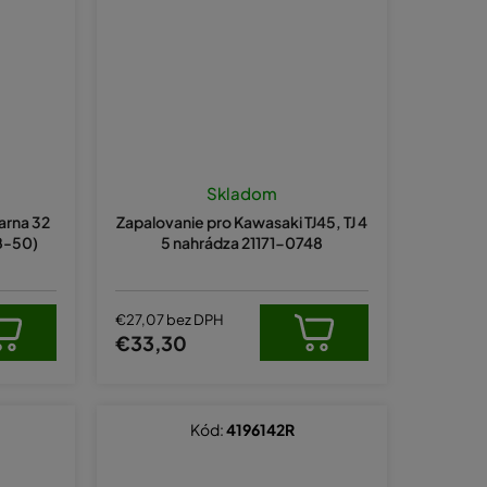
Skladom
arna 32
Zapalovanie pro Kawasaki TJ45, TJ 4
B-50)
5 nahrádza 21171-0748
€27,07 bez DPH
€33,30
Kód:
4196142R