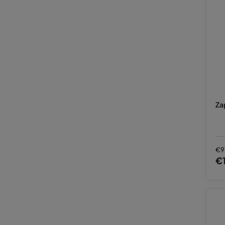
Za
€9
€1