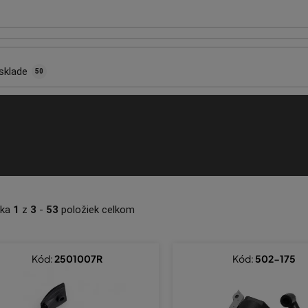
sklade
50
nka
1
z
3
-
53
položiek celkom
Kód:
2501007R
Kód:
502-175