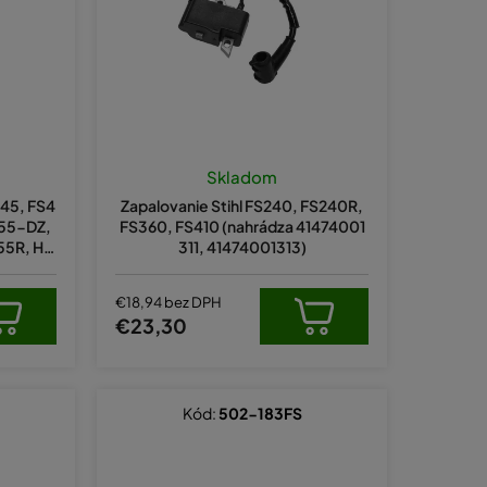
e
p
r
o
d
é
u
nie
Skladom
k
u
S45, FS4
Zapalovanie Stihl FS240, FS240R,
t
C55-DZ,
FS360, FS410 (nahrádza 41474001
55R, HL
311, 41474001313)
o
4001308
v
ek.
€18,94 bez DPH
€23,30
Kód:
502-183FS