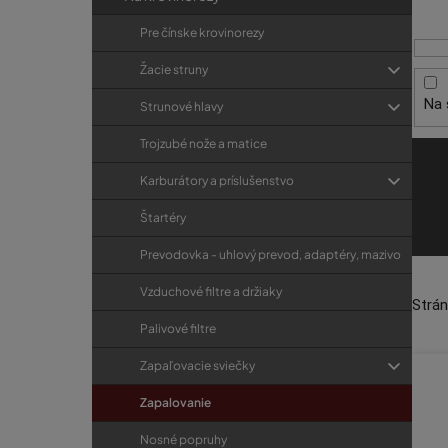
i
p
r
s
a
i
Pre čínske krovinorezy
p
e
n
Žacie struny
r
e
Na 
o
Strunové hlavy
l
d
Trojzubé nože a matice
u
Karburátory a príslušenstvo
k
t
Štartéry
o
Prevodovka - uhlový prevod, adaptéry, mazivo
v
Vzduchové filtre a držiaky
Strá
Palivové filtre
Zapaľovacie sviečky
Zapalovanie
Nosné popruhy