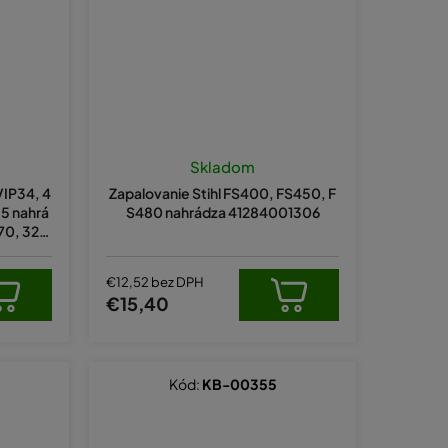
Skladom
VIP34, 4
Zapalovanie Stihl FS400, FS450, F
55 nahrá
S480 nahrádza 41284001306
70, 3211
€12,52 bez DPH
€15,40
Kód:
KB-00355