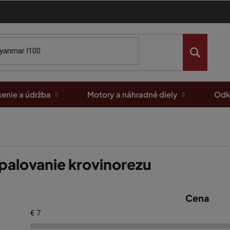
enie a údržba
Motory a náhradné diely
Odk
palovanie krovinorezu
Cena
€
7