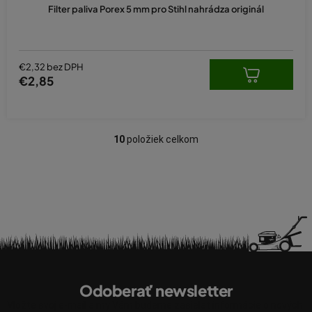
Filter paliva Porex 5 mm pro Stihl nahrádza originál
€2,32 bez DPH
€2,85
10
položiek celkom
O
v
l
á
d
a
c
i
Z
e
á
p
Odoberať newsletter
p
r
Vložte svoj e-mail a my Vám budeme zasielať informácie o nových