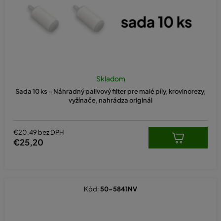
u
k
t
o
v
Skladom
Sada 10 ks – Náhradný palivový filter pre malé píly, krovinorezy,
vyžínače, nahrádza originál
€20,49 bez DPH
€25,20
Kód:
50-5841NV