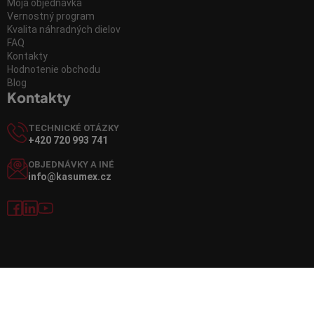
Moja objednávka
Vernostný program
Kvalita náhradných dielov
FAQ
Kontakty
Hodnotenie obchodu
Blog
Kontakty
TECHNICKÉ OTÁZKY
+420 720 993 741
OBJEDNÁVKY A INÉ
info@kasumex.cz
Vytvoril Shoptet
Copyright 2026
Kasumex.sk
. Všetky práva vyhradené.