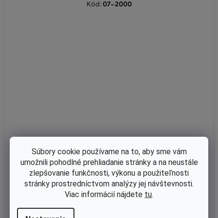
Kód:
07-2000
Súbory cookie používame na to, aby sme vám
umožnili pohodlné prehliadanie stránky a na neustále
zlepšovanie funkčnosti, výkonu a použiteľnosti
Skladom
stránky prostredníctvom analýzy jej návštevnosti.
Filter paliva ZAMA ZF1 3,2mm (ZF-1)
Viac informácií nájdete
tu
.