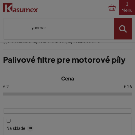
Prejsť
na
obsah
Domov
Náhradné diely
Na motorové píly
Palivové filtre
Palivové filtre pre motorové píly
V
Cena
ý
p
€
2
€
26
i
s
p
r
o
Na sklade
10