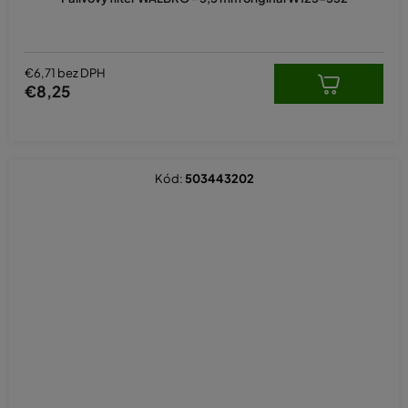
€6,71 bez DPH
€8,25
Kód:
503443202