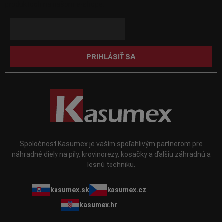
ä
v
produktoch na našom e-shope.
k
t
y
Email
i
v
e
ý
p
PRIHLÁSIŤ SA
i
s
u
Spoločnosť Kasumex je vaším spoľahlivým partnerom pre
náhradné diely na píly, krovinorezy, kosačky a ďalšiu záhradnú a
lesnú techniku.
kasumex.sk
kasumex.cz
kasumex.hr