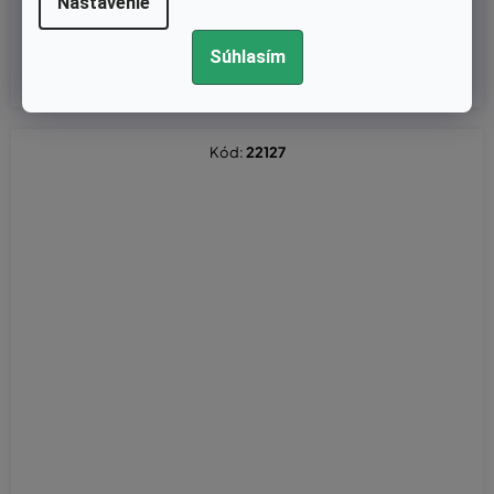
Nastavenie
€2,40 bez DPH
€2,95
Súhlasím
Kód:
22127