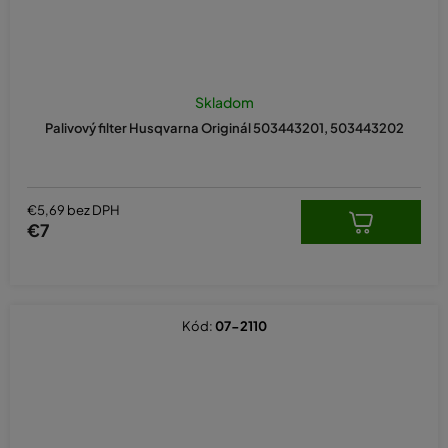
Skladom
Palivový filter Husqvarna Originál 503443201, 503443202
€5,69 bez DPH
€7
Kód:
07-2110