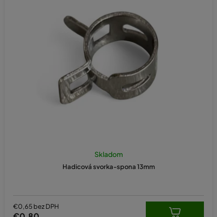
Skladom
Hadicová svorka-spona 13mm
€0,65 bez DPH
€0,80