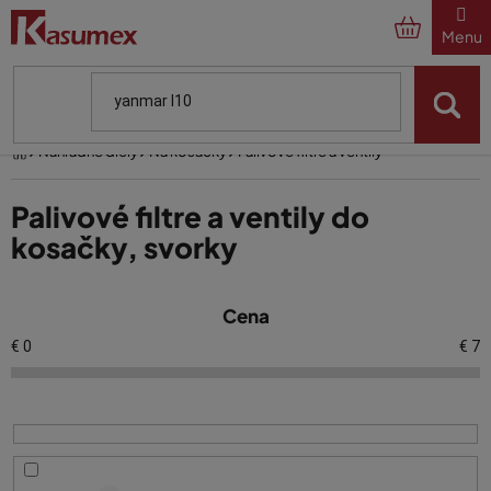
Prejsť
na
obsah
Domov
Náhradné diely
Na kosačky
Palivové filtre a ventily
Palivové filtre a ventily do
kosačky, svorky
V
Cena
ý
p
€
0
€
7
i
s
p
r