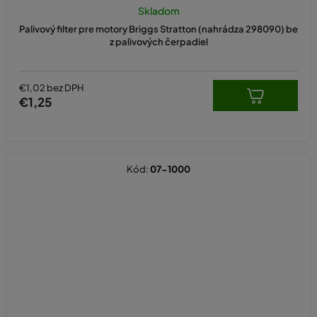
Skladom
Palivový filter pre motory Briggs Stratton (nahrádza 298090) be
z palivových čerpadiel
€1,02 bez DPH
€1,25
Kód:
07-1000