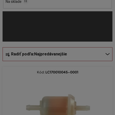
o
Na sklade
11
d
u
k
t
o
v
R
Radiť podľa:
Najpredávanejšie
a
d
e
Kód:
LC170010045-0001
n
i
e
p
r
o