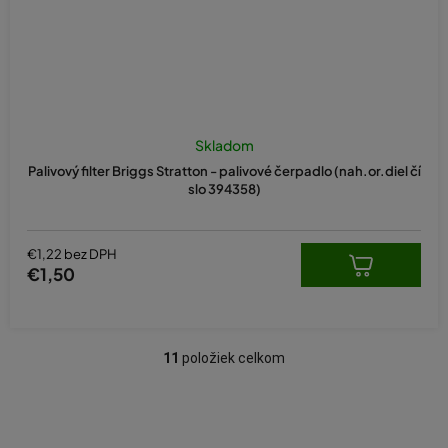
Skladom
Palivový filter Briggs Stratton - palivové čerpadlo (nah.or.diel čí
slo 394358)
€1,22 bez DPH
€1,50
11
položiek celkom
O
v
l
á