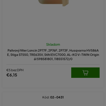
d
u
k
t
o
v
Skladom
Palivový filter Loncin 2P77F, 2P76F, 2P73F, Husqvarna HV586A
E, Stiga ST550, TRE635V, Stihl EVC7000, AL-KO V-TWIN Origin
ál 598581801, 118551572/0
€5 bez DPH
€6,15
Kód:
02-0431