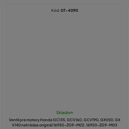
Kód:
07-4090
Skladom
Ventil pre motory Honda GC135, GCV160, GCV190, GXV50, GX
V140 nahrádza originál 16950-ZG9-M02, 16950-ZG9-M03