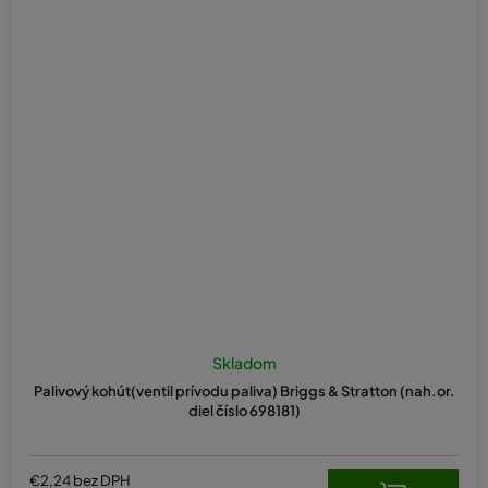
Skladom
Palivový kohút(ventil prívodu paliva) Briggs & Stratton (nah.or.
diel číslo 698181)
€2,24 bez DPH