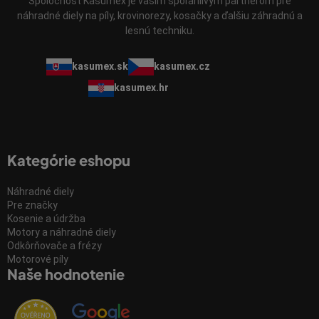
Spoločnosť Kasumex je vaším spoľahlivým partnerom pre
náhradné diely na píly, krovinorezy, kosačky a ďalšiu záhradnú a
lesnú techniku.
kasumex.sk
kasumex.cz
kasumex.hr
Kategórie eshopu
Náhradné diely
Pre značky
Kosenie a údržba
Motory a náhradné diely
Odkôrňovače a frézy
Motorové píly
Naše hodnotenie