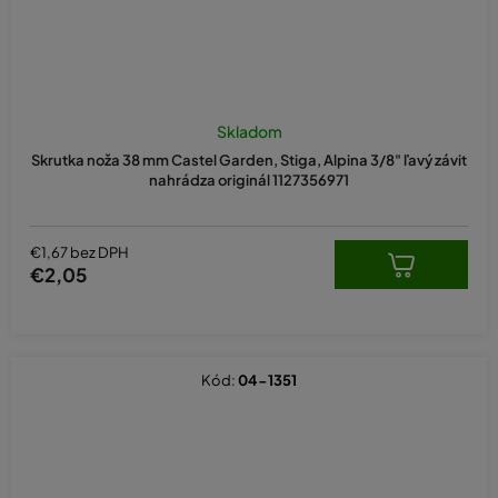
Skladom
Skrutka noža 38 mm Castel Garden, Stiga, Alpina 3/8" ľavý závit
nahrádza originál 1127356971
€1,67 bez DPH
€2,05
Kód:
04-1351