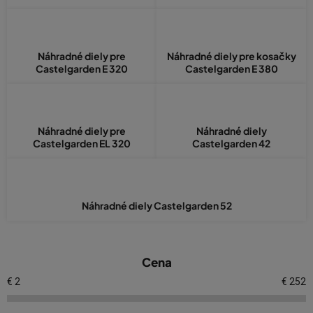
Náhradné diely pre
Náhradné diely pre kosačky
Castelgarden E 320
Castelgarden E 380
Náhradné diely pre
Náhradné diely
Castelgarden EL 320
Castelgarden 42
Náhradné diely Castelgarden 52
V
Cena
ý
p
€
2
€
252
i