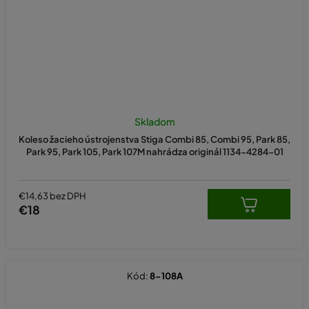
Skladom
Koleso žacieho ústrojenstva Stiga Combi 85, Combi 95, Park 85,
Park 95, Park 105, Park 107M nahrádza originál 1134-4284-01
€14,63 bez DPH
€18
Kód:
8-108A