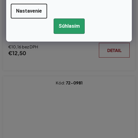
Nastavenie
Na dopyt
Nôž 53 cm Stiga Combi 55Q, Combi 55SQ, Combi 555EQ, Com
Súhlasím
bi SQB, Combi SVQB, Combi SEQ, Experience Combi 55 SQH, V
ari MP1 554, MacAllister MLMP 160H-53, Alpina AL653, Castelga
rden MP1 554, XS55, Mountfield SP535 HW, HW531 nahrádza ori
ginál 181004409/0
€10,16 bez DPH
DETAIL
€12,50
Kód:
72-0981