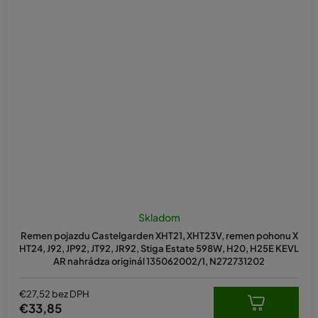
Skladom
Remen pojazdu Castelgarden XHT21, XHT23V, remen pohonu X
HT24, J92, JP92, JT92, JR92, Stiga Estate 598W, H20, H25E KEVL
AR nahrádza originál 135062002/1, N272731202
€27,52 bez DPH
€33,85