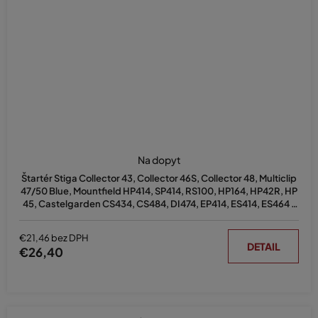
Na dopyt
Štartér Stiga Collector 43, Collector 46S, Collector 48, Multiclip
47/50 Blue, Mountfield HP414, SP414, RS100, HP164, HP42R, HP
45, Castelgarden CS434, CS484, DI474, EP414, ES414, ES464 -
nahrádza originál 118550693/0
€21,46 bez DPH
DETAIL
€26,40