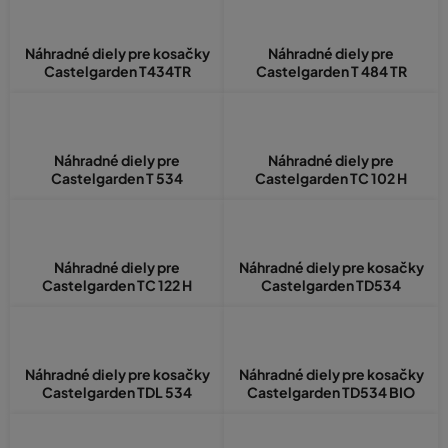
Samozrejmosťou je možnosť
osobného odberu zdarma aj
platby na dobierku.
Získali sme
Heureka certifikát Overené zákazníkmi
a
Náhradné diely pre kosačky
Náhradné diely pre
ocenenie Rodinná firma.
Castelgarden T434TR
Castelgarden T 484 TR
Kam ďalej?
Náhradné diely pre
Náhradné diely pre
Castelgarden T 534
Castelgarden TC 102 H
Skráťte si cestu do ďalších Castelgarden kategórií:
Klinové remene pre kosačky Castelgarden
Náhradné diely pre
Náhradné diely pre kosačky
Castelgarden TC 122 H
Castelgarden TD534
Náhradné diely pre kosačky
Náhradné diely pre kosačky
Castelgarden TDL 534
Castelgarden TD534 BIO