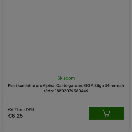
Skladom
Piest komletné pro Alpina, Castelgarden, GGP, Stiga 34mm nah
rádza 18802076 360446
€6,71 bez DPH
€8,25