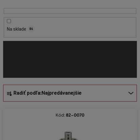
s
p
r
o
Na sklade
86
d
u
k
t
o
v
R
Radiť podľa:
Najpredávanejšie
a
d
e
Kód:
82-0070
n
i
e