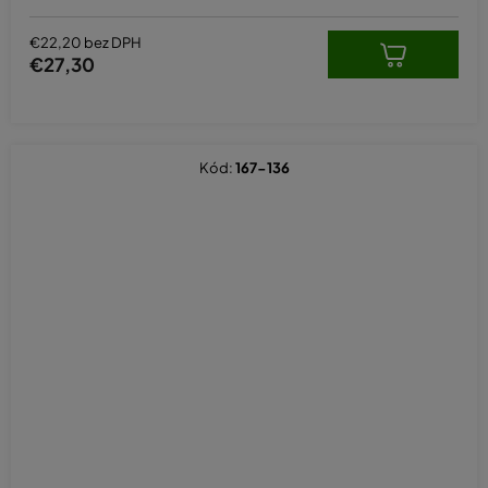
€22,20 bez DPH
€27,30
Kód:
167-136