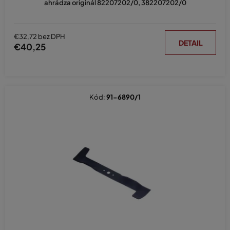
ahrádza originál 82207202/0, 382207202/0
€32,72 bez DPH
DETAIL
€40,25
Kód:
91-6890/1