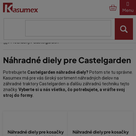
Prejsť
na
obsah
Domov
Pre značky
Castelgarden
Náhradné diely pre Castelgarden
Potrebujete
Castelgarden náhradné diely?
Potom ste tu správne.
Kasumex má pre vás široký sortiment náhradných dielov na
záhradné traktory Castelgarden a ďalšiu záhradnú techniku tejto
značky.
Vyberte si u nás všetko, čo potrebujete
, a vráťte svoj
stroj do formy.
Castelgarden náhradné diely:
štartér, kladka, remeň a mnoho
ďalšieho
Náhradné diely pre kosačky
Náhradné diely pre kosačky