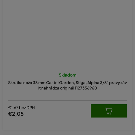
Skladom
Skrutka noža 38 mm Castel Garden, Stiga, Alpina 3/8" pravý záv
it nahrádza originál 1127356960
€1,67 bez DPH
€2,05