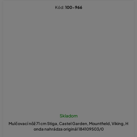
Kód:
100-966
Skladom
Mulčovací nôž 71 cm Stiga, Castel Garden, Mountfield, Viking, H
onda nahrádza originál 184109503/0