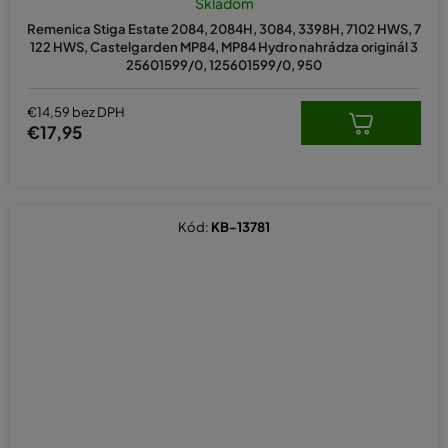
Skladom
Remenica Stiga Estate 2084, 2084H, 3084, 3398H, 7102 HWS, 7
122 HWS, Castelgarden MP84, MP84 Hydro nahrádza originál 3
25601599/0, 125601599/0, 950
€14,59 bez DPH
€17,95
Kód:
KB-13781