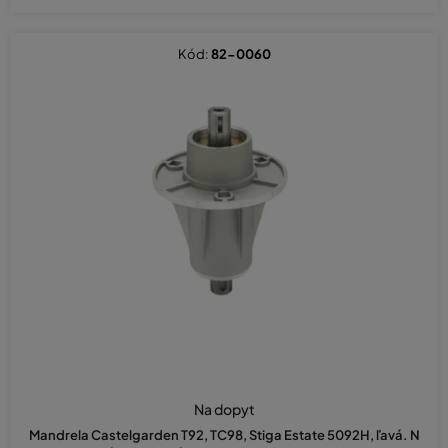
Kód:
82-0060
Na dopyt
Mandrela Castelgarden T92, TC98, Stiga Estate 5092H, ľavá. N