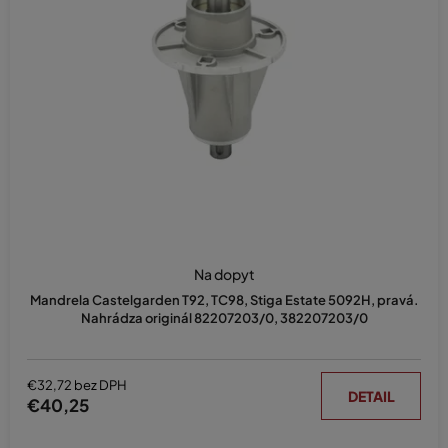
p
r
o
d
u
k
t
o
v
Na dopyt
Mandrela Castelgarden T92, TC98, Stiga Estate 5092H, pravá.
Nahrádza originál 82207203/0, 382207203/0
€32,72 bez DPH
DETAIL
€40,25