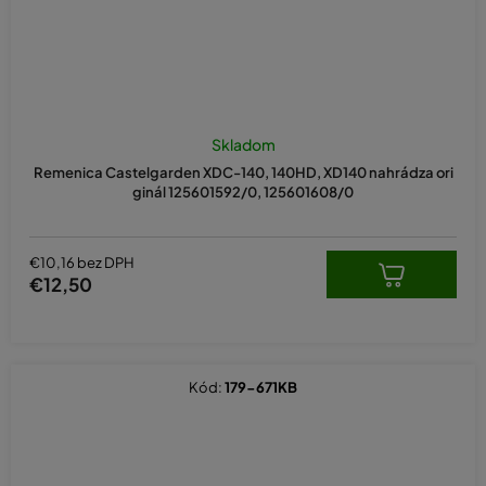
Skladom
Remenica Castelgarden XDC-140, 140HD, XD140 nahrádza ori
ginál 125601592/0, 125601608/0
€10,16 bez DPH
€12,50
Kód:
179-671KB