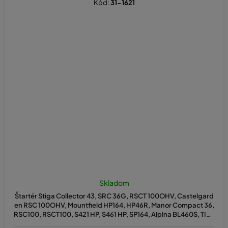
Kód:
31-1621
Skladom
Štartér Stiga Collector 43, SRC 36G, RSCT 100OHV, Castelgard
en RSC 100OHV, Mountfield HP164, HP46R, Manor Compact 36,
RSC100, RSCT100, S421 HP, S461 HP, SP164, Alpina BL460S, TI36
G - nahrádza originál 118550750/0