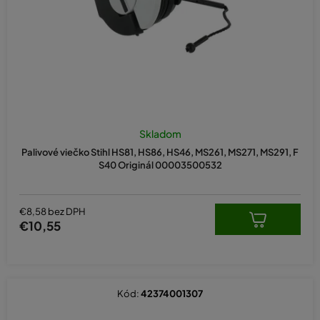
d
u
k
t
o
v
Skladom
Palivové viečko Stihl HS81, HS86, HS46, MS261, MS271, MS291, F
S40 Originál 00003500532
€8,58 bez DPH
€10,55
Kód:
42374001307