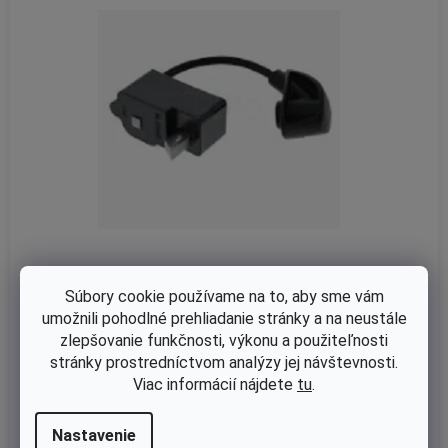
Súbory cookie používame na to, aby sme vám
Na dopyt
umožnili pohodlné prehliadanie stránky a na neustále
zlepšovanie funkčnosti, výkonu a použiteľnosti
Zapalovanie Stihl HS 82 R, HS 82 RC, HS 82 T, HS 87 R, HS 87 T ori
stránky prostredníctvom analýzy jej návštevnosti.
ginál 42374001307
Viac informácií nájdete
tu
.
€85,62 bez DPH
Nastavenie
DETAIL