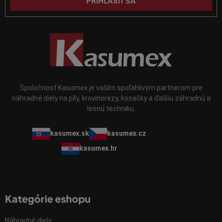
PRIHLÁSIŤ SA
i
s
u
Spoločnosť Kasumex je vaším spoľahlivým partnerom pre
náhradné diely na píly, krovinorezy, kosačky a ďalšiu záhradnú a
lesnú techniku.
kasumex.sk
kasumex.cz
kasumex.hr
Kategórie eshopu
Náhradné diely