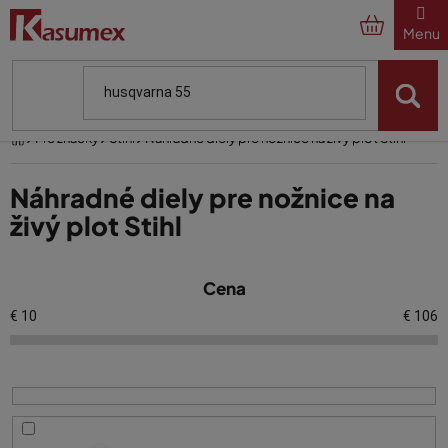
Prejsť
na
obsah
Domov
Pre značky
Stihl
Náhradné diely pre nožnice na živý plot Stihl
Náhradné diely pre nožnice na
živý plot Stihl
V
Cena
ý
p
€
10
€
106
i
s
p
r