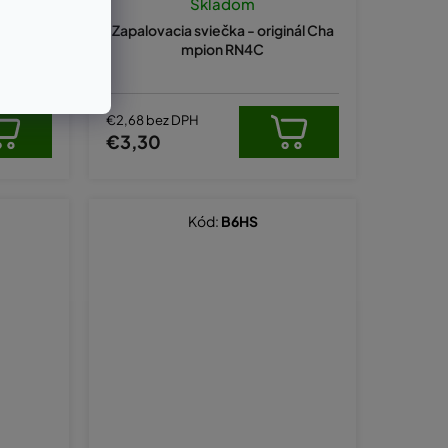
Skladom
 nahrádz
Zapalovacia sviečka - originál Cha
mpion RN4C
€2,68 bez DPH
€3,30
Kód:
B6HS