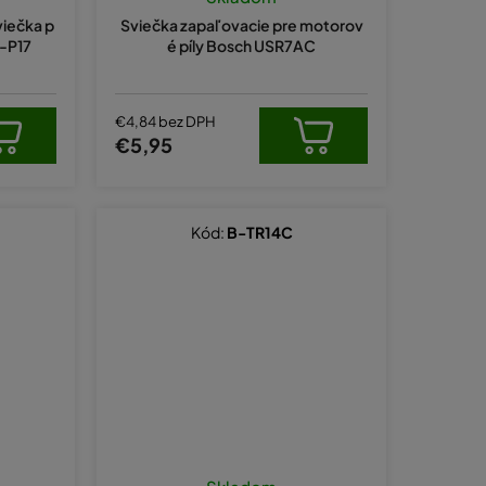
k
viečka p
Sviečka zapaľovacie pre motorov
t
B-P17
é píly Bosch USR7AC
o
v
€4,84 bez DPH
€5,95
Kód:
B-TR14C