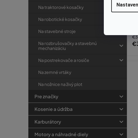
Nastaven
Na traktorové kosačky
Za
Na robotické kosačky
Na stavebné stroje
€3
€
Na rozbrušovačky a stavebnú
mechanizáciu
Na postrekovače a rosiče
Na zemné vrtáky
Na nožnice na živý plot
Pre značky
Kosenie a údržba
Karburátory
Motory a náhradné diely