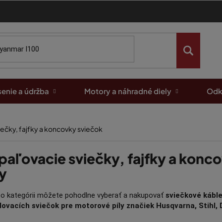
enie a údržba
Motory a náhradné diely
Odk
ečky, fajfky a koncovky sviečok
paľovacie sviečky, fajfky a konc
ly
to kategórii môžete pohodlne vyberať a nakupovať
sviečkové káble
lovacích sviečok pre motorové píly značiek Husqvarna, Stihl, 