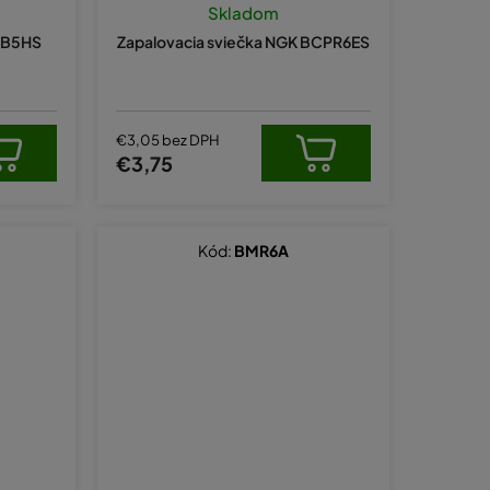
Skladom
K B5HS
Zapalovacia sviečka NGK BCPR6ES
€3,05 bez DPH
€3,75
Kód:
BMR6A