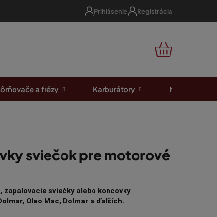
Prihlásenie
Registrácia
NÁKUPNÝ
KOŠÍK
ôrňovače a frézy
Karburátory
Motorové píl
ovky sviečok pre motorové
, zapalovacie sviečky alebo koncovky
Dolmar, Oleo Mac, Dolmar a ďalších.