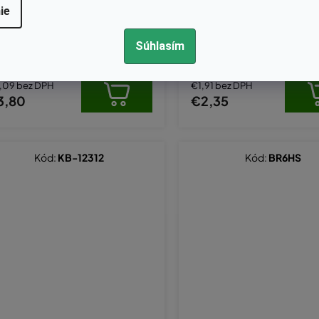
Skladom
Skladom
ie
palovacia sviečka Brisk - PR17Y,
Zapalovacia sviečka L8RTF
PR17YC
a BPMR7A
Súhlasím
,09 bez DPH
€1,91 bez DPH
3,80
€2,35
Kód:
KB-12312
Kód:
BR6HS