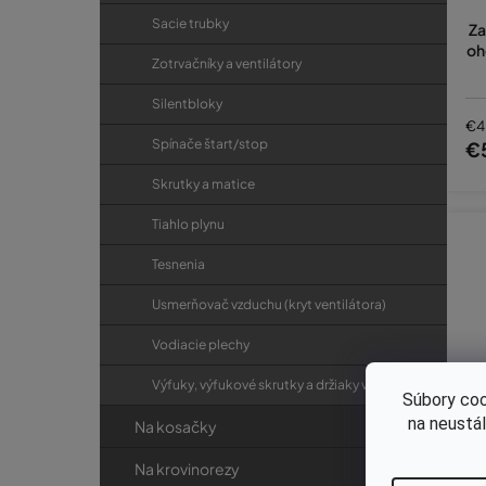
Sacie trubky
Za
oh
Zotrvačníky a ventilátory
Silentbloky
€4
Spínače štart/stop
€
Skrutky a matice
Tiahlo plynu
Tesnenia
Usmerňovač vzduchu (kryt ventilátora)
Vodiacie plechy
Výfuky, výfukové skrutky a držiaky výfukov
Súbory coo
na neustá
Na kosačky
Na krovinorezy