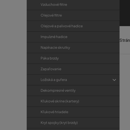
u
Vzduchové filtre
k
t
Olejové filtre
o
Olejové a palivové hadice
Pr
v
Impulzné hadice
ná
Strá
Napínacie skrutky
Páka brzdy
Zapaľovanie
Ložiská a gufera
Dekompresné ventily
Kľukové skrine (kartery)
Kľukové hriadele
Kryt spojky (kryt brzdy)