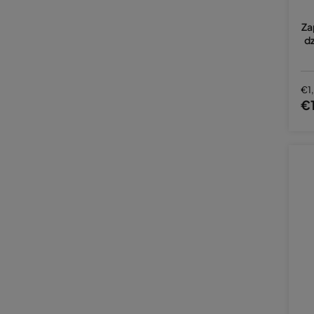
Za
d
€1
€