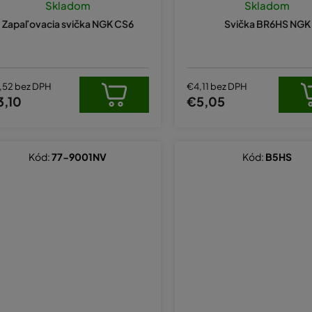
Skladom
Skladom
Zapaľovacia svička NGK CS6
Svička BR6HS NGK
,52 bez DPH
€4,11 bez DPH
3,10
€5,05
Kód:
77-9001NV
Kód:
B5HS