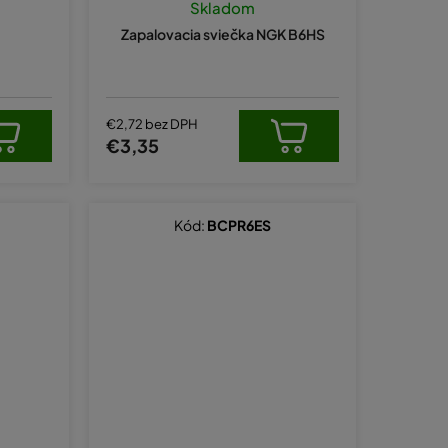
Skladom
Zapalovacia sviečka NGK B6HS
€2,72 bez DPH
€3,35
Kód:
BCPR6ES