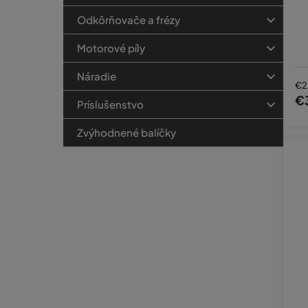
Odkôrňovače a frézy
Motorové píly
Náradie
€2
€
Príslušenstvo
Zvýhodnené balíčky