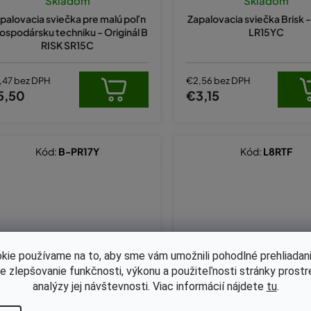
Skladom
Skladom
palovacia sviečka pre malú poľn
Zapalovacia sviečka Brisk - 
ospodársku techniku - Originál B
LR15YC
RISK SR15C
,47 bez DPH
€2,56 bez DPH
5,50
€3,15
Kód:
B-PR17Y
Kód:
L8RTF
kie používame na to, aby sme vám umožnili pohodlné prehliadani
le zlepšovanie funkčnosti, výkonu a použiteľnosti stránky prost
analýzy jej návštevnosti. Viac informácií nájdete
tu
.