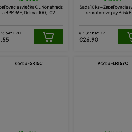
paľovacia sviečka GL N6 nahrádz
Sada 10 ks – Zapaľovacia s
a BPMR6F, Dolmar 100, 102
re motorové píly Brisk 
,26 bez DPH
€21,87 bez DPH
1,55
€26,90
Kód:
B-SR15C
Kód:
B-LR15YC