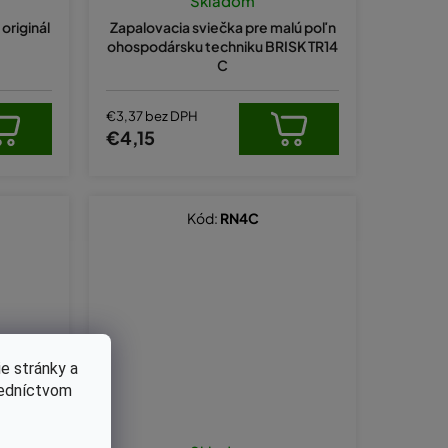
Skladom
originál
Zapalovacia sviečka pre malú poľn
ohospodársku techniku BRISK TR14
C
€3,37 bez DPH
€4,15
Kód:
RN4C
e stránky a
redníctvom