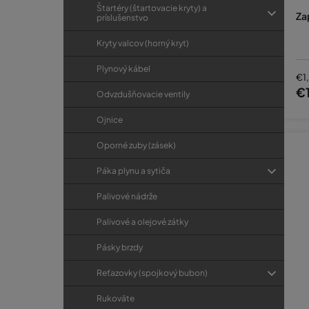
Štartéry (štartovacie kryty) a
Za
príslušenstvo
Kryty valcov (horný kryt)
Plynový kábel
€1
€
Odvzdušňovacie ventily
Ojnice
Oporné zuby (zásek)
Páka plynu a sytiča
Palivové nádrže
Palivové a olejové zátky
Pásky brzdy
Reťazovky (spojkový bubon)
Rukoväte