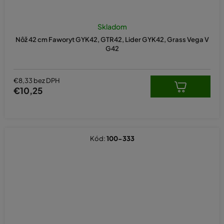
Skladom
Nôž 42 cm Faworyt GYK42, GTR42, Lider GYK42, Grass Vega V
G42
€8,33 bez DPH
€10,25
Kód:
100-333