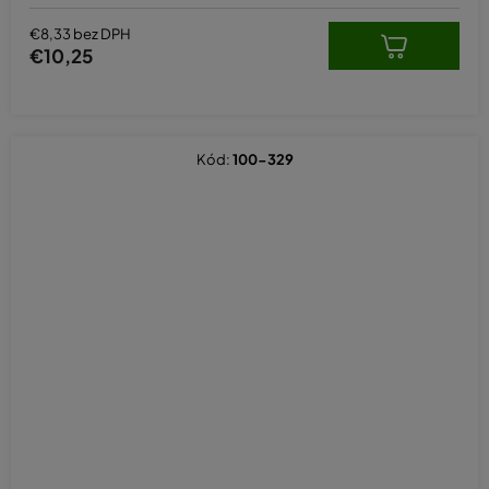
€8,33 bez DPH
€10,25
Kód:
100-329