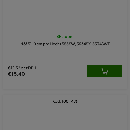
Priemerné
hodnotenie
Skladom
produktu
Nôž 51, 0 cm pre Hecht 553SW, 5534SX, 5534SWE
je
5,0
z
5
hviezdičiek.
€12,52 bez DPH
€15,40
Kód:
100-476