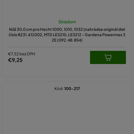
Skladom
Nôž 30,0 cm pro Hecht 1000, 1010, 1032 (nahrádza originál diel
číslo 8231.612002, MTD LE3210, LE3212 - Gardena Powermax 3
2E (092.48.854)
€7,52 bez DPH
€9,25
Kód:
100-217