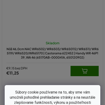
Skladom
Nôž 46,0cm NAC WR6502/ WR6503/ WR650112/ WR6511/ WR6
5119/ WR6520/WR65170 | Castorama 622452 | Handy WR 46P1
39, WA 46 (65170AB-000041A, 650120902)
€9,15 bez DPH
€11,25
Súbory cookie používame na to, aby sme vám
Kód:
100-299
umožnili pohodlné prehliadanie stránky a na neustále
zlepšovanie funkčnosti, výkonu a použiteľnosti