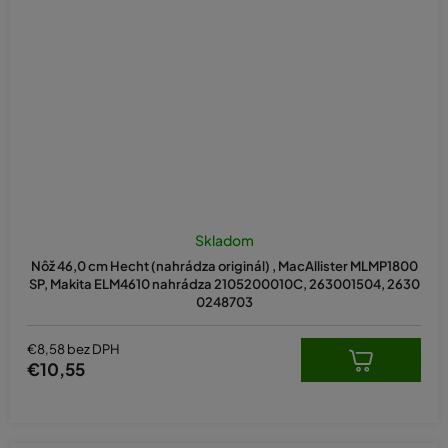
Skladom
Nôž 46,0 cm Hecht (nahrádza originál) , MacAllister MLMP1800
SP, Makita ELM4610 nahrádza 2105200010C, 263001504, 2630
0248703
€8,58 bez DPH
€10,55