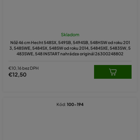
Skladom
Nôž 46 cm Hecht 548SX, 549SB, 5494SB, 548HSW od roku 201
3, 548SWE, 5484SX, 548SW od roku 2014, 5484SXE, 5483SW, 5
483SWE, 548 INSTART nahrádza originál 26300248802
€10,16 bez DPH
€12,50
Kód:
100-194