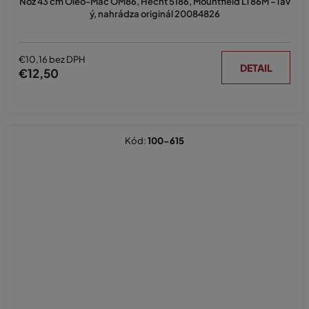
Nôž 43 cm Oleo-Mac OM86, Hecht 5186, Mountfield LT86M – ľav
ý, nahrádza originál 20084826
€10,16 bez DPH
DETAIL
€12,50
Kód:
100-615