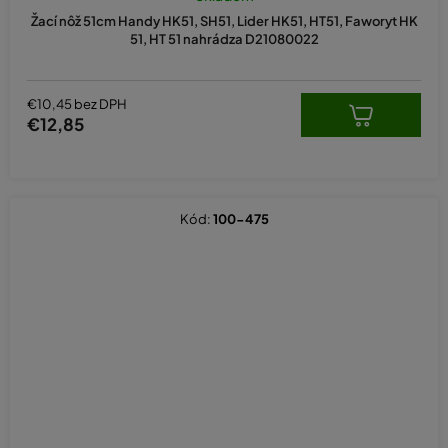
Žací nôž 51cm Handy HK51, SH51, Lider HK51, HT51, Faworyt HK
51, HT 51 nahrádza D21080022
€10,45 bez DPH
€12,85
Kód:
100-475