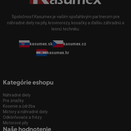
Spoločnosť Kasumex je vaším spoľahlivým partnerom pre
náhradné diely na píly, krovinorezy, kosačky a ďalšiu záhradnú a
lesnú techniku.
kasumex.sk
kasumex.cz
kasumex.hr
Kategórie eshopu
Náhradné diely
Pre značky
Kosenie a údržba
Motory a náhradné diely
Odkôrňovače a frézy
Motorové píly
Naše hodnotenie