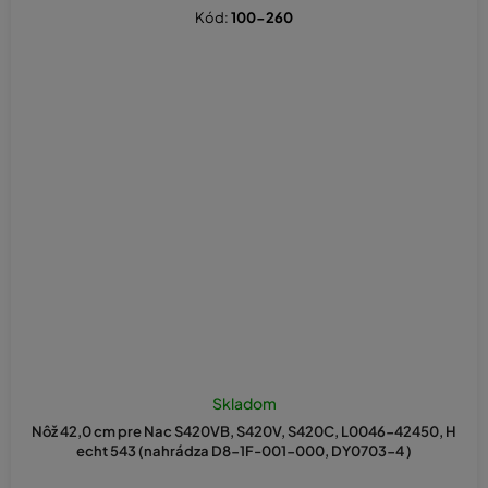
Kód:
100-260
Skladom
Nôž 42,0 cm pre Nac S420VB, S420V, S420C, L0046-42450, H
echt 543 (nahrádza D8-1F-001-000, DY0703-4 )