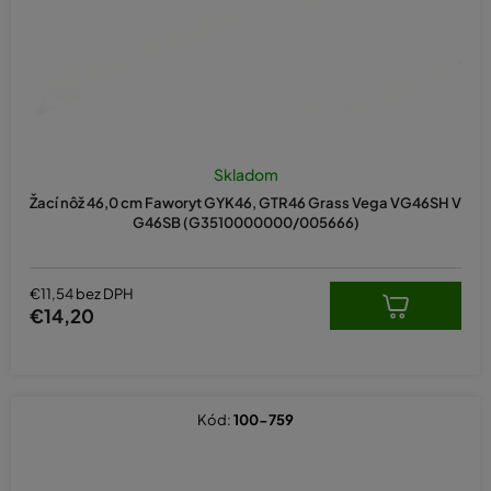
u
k
t
o
v
Priemerné
hodnotenie
Skladom
produktu
Žací nôž 46,0 cm Faworyt GYK46, GTR46 Grass Vega VG46SH V
je
G46SB (G3510000000/005666)
5,0
z
5
hviezdičiek.
€11,54 bez DPH
€14,20
Kód:
100-759