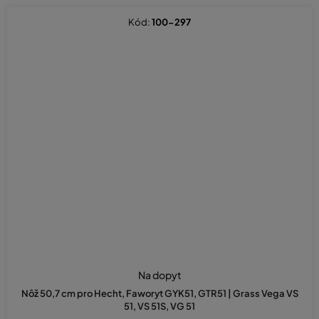
Kód:
100-297
Na dopyt
Nôž 50,7 cm pro Hecht, Faworyt GYK51, GTR51 | Grass Vega VS
51, VS 51S, VG 51