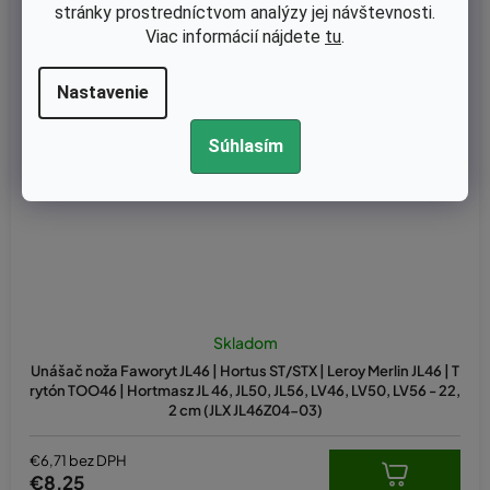
stránky prostredníctvom analýzy jej návštevnosti.
Viac informácií nájdete
tu
.
Nastavenie
Súhlasím
Skladom
Unášač noža Faworyt JL46 | Hortus ST/STX | Leroy Merlin JL46 | T
rytón TOO46 | Hortmasz JL 46, JL50, JL56, LV46, LV50, LV56 - 22,
2 cm (JLX JL46Z04-03)
€6,71 bez DPH
€8,25