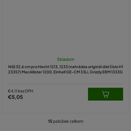
Priemerné
hodnotenie
Skladom
produktu
Nôž 32,6 cm pro Hecht 1213, 1233 (nahrádza originál diel číslo H1
je
23357) MacAllister 1200, Einhell GE-CM 33Li, Grizzly ERM 1333G
5,0
z
5
hviezdičiek.
€4,11 bez DPH
€5,05
15
položiek celkom
O
v