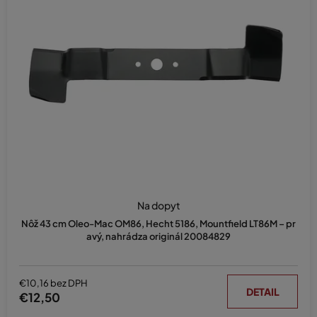
Na dopyt
Nôž 43 cm Oleo-Mac OM86, Hecht 5186, Mountfield LT86M – pr
avý, nahrádza originál 20084829
€10,16 bez DPH
DETAIL
€12,50