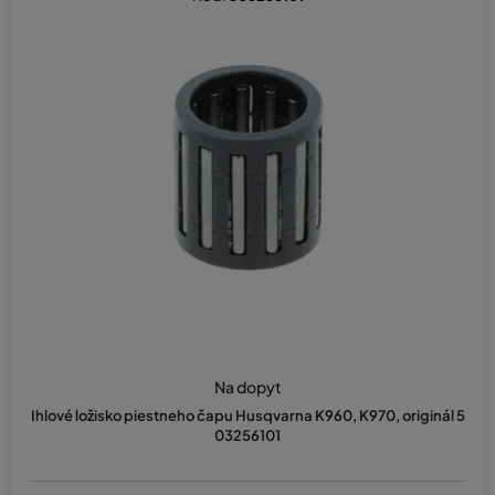
Na dopyt
Ihlové ložisko piestneho čapu Husqvarna K960, K970, originál 5
03256101