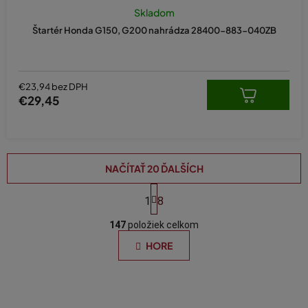
Skladom
Štartér Honda G150, G200 nahrádza 28400-883-040ZB
€23,94 bez DPH
€29,45
NAČÍTAŤ 20 ĎALŠÍCH
S
t
1
8
O
r
á
147
položiek celkom
v
n
l
HORE
k
á
o
d
v
a
a
n
c