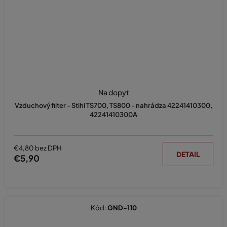
Na dopyt
Vzduchový filter - Stihl TS700, TS800 - nahrádza 42241410300,
42241410300A
€4,80 bez DPH
DETAIL
€5,90
Kód:
GND-110