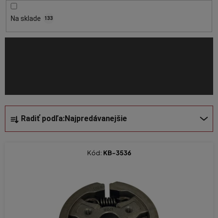
r
o
Na sklade
133
d
u
k
t
o
v
R
Radiť podľa:
Najpredávanejšie
a
d
e
Kód:
KB-3536
n
i
e
p
r