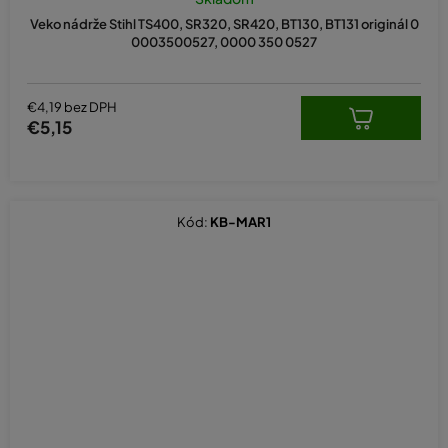
Veko nádrže Stihl TS400, SR320, SR420, BT130, BT131 originál 0
0003500527, 0000 350 0527
€4,19 bez DPH
€5,15
Kód:
KB-MAR1