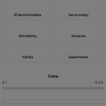
Kľukové hriadele
Sacie trubky
Silentbloky
Tesnenia
Výfuky
Zapaľovanie
V
Cena
ý
p
€
1
€
231
i
s
p