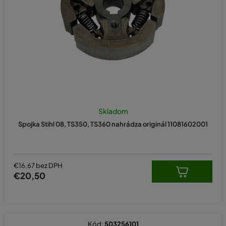
o
d
u
k
t
o
v
Skladom
Spojka Stihl 08, TS350, TS360 nahrádza originál 11081602001
€16,67 bez DPH
€20,50
Kód:
503256101