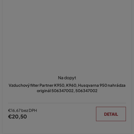
Na dopyt
Vzduchový filter Partner K950, K960, Husqvarna 950 nahrádza
originál 506347002, 506347002
€16,67 bez DPH
DETAIL
€20,50