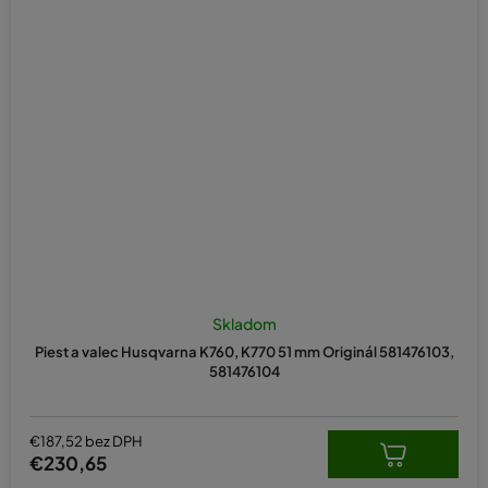
Skladom
Piest a valec Husqvarna K760, K770 51 mm Originál 581476103,
581476104
€187,52 bez DPH
€230,65