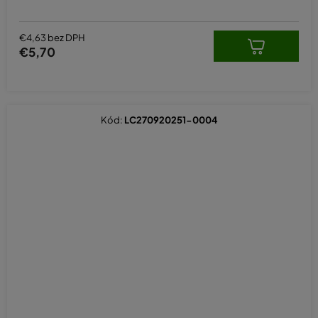
€4,63 bez DPH
€5,70
Kód:
LC270920251-0004