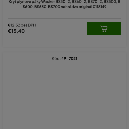
Kryt plynové páky Wacker BS50-2, BS60-2, BS70-2, BS500, B
S600, BS650, BS700 nahrádza originál 0118149
€12,52 bez DPH
€15,40
Kód:
49-7021