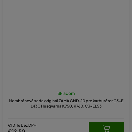
Skladom
Membránová sada originál ZAMA GND-10 pre karburátor C3-E
L43C Husqvarna K750, K760, C3-EL53
€10,16 bez DPH
€12,50