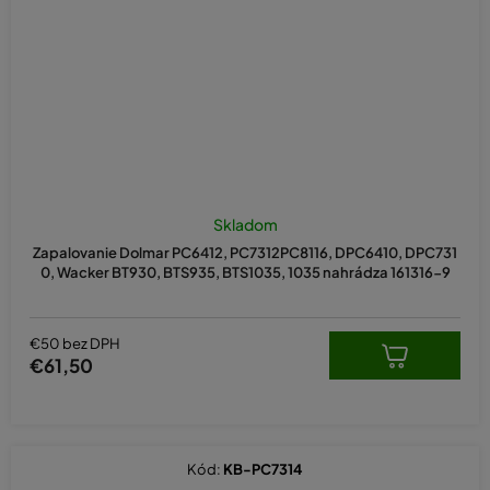
Skladom
Zapalovanie Dolmar PC6412, PC7312PC8116, DPC6410, DPC731
0, Wacker BT930, BTS935, BTS1035, 1035 nahrádza 161316-9
€50 bez DPH
€61,50
Kód:
KB-PC7314