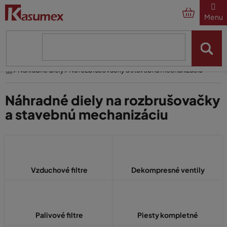
Prejsť
na
obsah
Domov
Náhradné diely
Na rozbrušovačky a stavebnú mechanizáciu
Náhradné diely na rozbrušovačky
a stavebnú mechanizáciu
Vzduchové filtre
Dekompresné ventily
Palivové filtre
Piesty kompletné