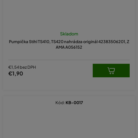
Skladom
Pumpička Stihl TS410, TS420 nahrádza originál 42383506201, Z
AMA A056152
€1,54 bez DPH
€1,90
Kód:
KB-0017