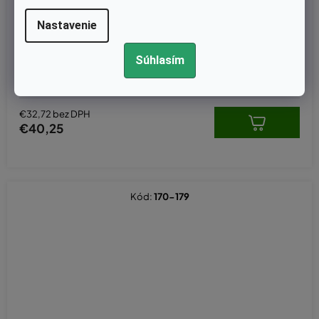
Nastavenie
Skladom
Karburátor Wacker WM80, BS500, BS500S, BS600, BS600S, B
Súhlasím
S650 nahrádza originál 0117285, HS-284
€32,72 bez DPH
€40,25
Kód:
170-179