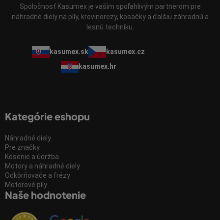
Spoločnosť Kasumex je vaším spoľahlivým partnerom pre
náhradné diely na píly, krovinorezy, kosačky a ďalšiu záhradnú a
lesnú techniku.
kasumex.sk
kasumex.cz
kasumex.hr
Kategórie eshopu
Náhradné diely
Pre značky
Kosenie a údržba
Motory a náhradné diely
Odkôrňovače a frézy
Motorové píly
Naše hodnotenie