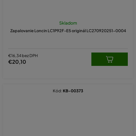
Skladom
Zapalovanie Loncin LC1P92F-E5 originál LC270920251-0004
€16,34 bez DPH
€20,10
Kód:
KB-00373