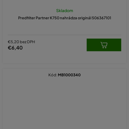
Skladom
Predfilter Partner K750 nahrádza originál 506367101
€5,20 bez DPH
€6,40
Kód:
MB1000340