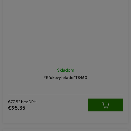
Skladom
*Kľukový hriadeľ TS460
€77,52 bez DPH
€95,35