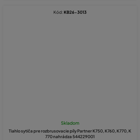
Kód:
KB26-3013
Skladom
Tiahlo sytiča pre rozbrusovacie píly Partner K750, K760, K770, K
770 nahrádza 544229001