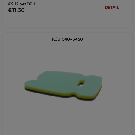
€9,19 bez DPH
DETAIL
€11,30
Kód:
540-3450