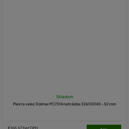
Skladom
Piest a valec Dolmar PC7314 nahrádza 326130140 - 52 mm
€166,67 bez DPH