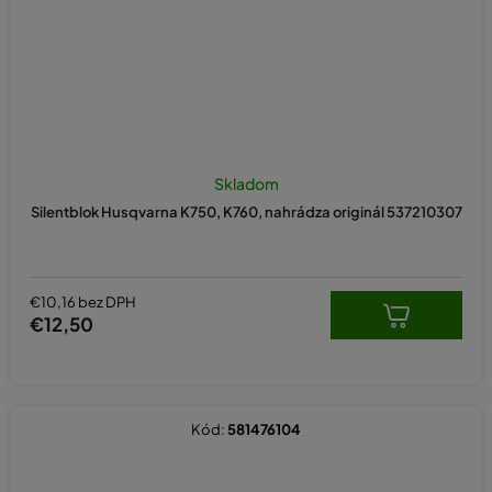
Skladom
Silentblok Husqvarna K750, K760, nahrádza originál 537210307
€10,16 bez DPH
€12,50
Kód:
581476104