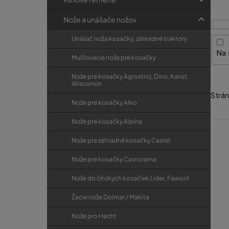
i
p
r
s
a
i
Nože a unášače nožov
p
e
n
Unášač noža kosačky, záhradné traktory
r
e
Na 
o
l
Mulčovacie nože pre kosačky
d
Nože pre kosačky Agrostroj, Dino, Karsit,
u
Wisconsin
Strá
k
Nože pre kosačky Alko
t
Nože pre kosačky Alpina
o
v
Nože pre záhradné kosačky Castel
Nože pre kosačky Castorama
Nože do čínskych kosačiek Lider, Faworit
Žacie nože Dolmar / Makita
Nože pro Hecht