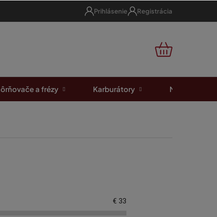
Prihlásenie
Registrácia
NÁKUPNÝ
KOŠÍK
ôrňovače a frézy
Karburátory
Motorové píl
€
33