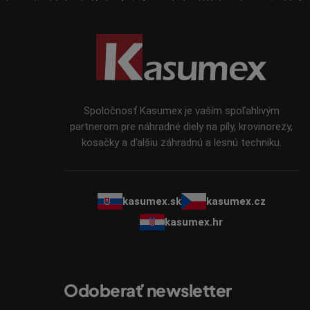
Z
á
p
ä
t
i
Spoločnosť Kasumex je vaším spoľahlivým
e
partnerom pre náhradné diely na píly, krovinorezy,
kosačky a ďalšiu záhradnú a lesnú techniku.
kasumex.sk
kasumex.cz
kasumex.hr
Odoberať newsletter
Vložte svoj e-mail a my Vám budeme zasielať infor