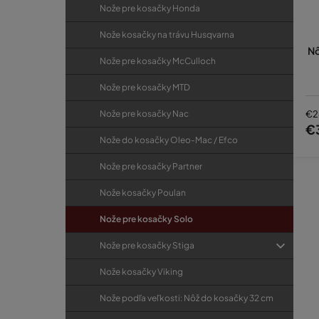
Nože pre kosačky Honda
Nože kosačky na trávu Husqvarna
Nô
Nože pre kosačky McCulloch
Nože pre kosačky MTD
Nože pre kosačky Nac
€2
€
Nože do kosačky Oleo-Mac / Efco
Nože pre kosačky Partner
Nože kosačky Poulan
Nože pre kosačky Solo
Nože pre kosačky Stiga
Nože kosačky Viking
Nože podľa veľkosti: Nôž do kosačky 32 cm