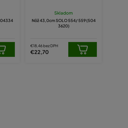
d
u
Skladom
k
504334
Nôž 43,0cm SOLO 554/ 559 (504
t
3620)
o
v
€18,46 bez DPH
€22,70