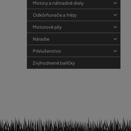
Motory a náhradné diely
Odkôrňovače a frézy
Motorové píly
Náradie
Príslušenstvo
Zvýhodnené balíčky