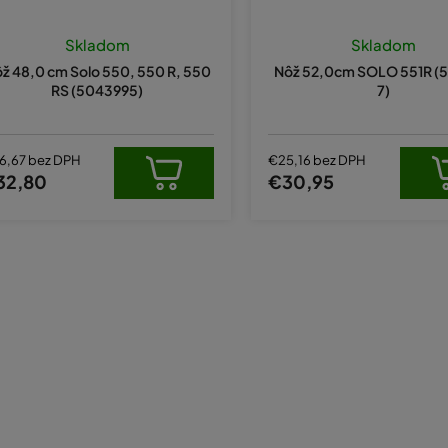
Skladom
Skladom
ž 48,0 cm Solo 550, 550 R, 550
Nôž 52,0cm SOLO 551R (
RS (5043995)
7)
6,67 bez DPH
€25,16 bez DPH
32,80
€30,95
O
v
l
á
d
a
c
i
e