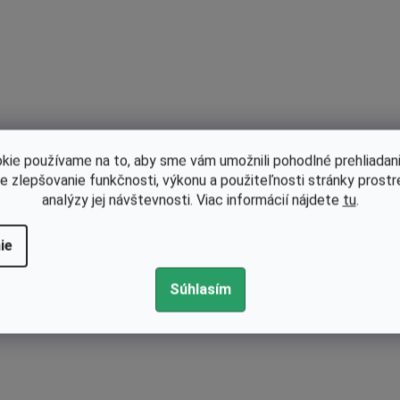
p
r
v
k
y
v
ý
kie používame na to, aby sme vám umožnili pohodlné prehliadani
p
le zlepšovanie funkčnosti, výkonu a použiteľnosti stránky prost
i
analýzy jej návštevnosti. Viac informácií nájdete
tu
.
s
u
ie
Súhlasím