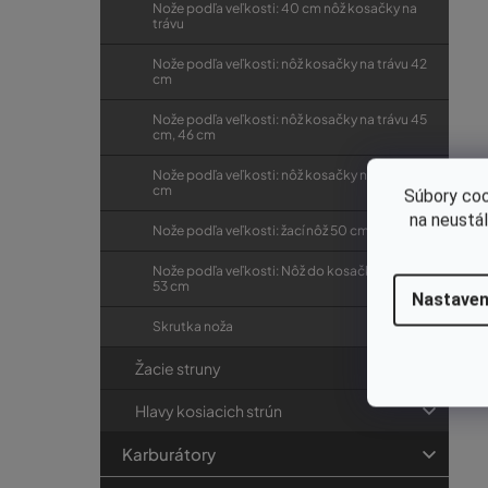
Nože podľa veľkosti: 40 cm nôž kosačky na
trávu
Nože podľa veľkosti: nôž kosačky na trávu 42
cm
Nože podľa veľkosti: nôž kosačky na trávu 45
cm, 46 cm
Nože podľa veľkosti: nôž kosačky na trávu 48
cm
Súbory coo
na neustá
Nože podľa veľkosti: žací nôž 50 cm, 51 cm
Nože podľa veľkosti: Nôž do kosačky 52 cm,
53 cm
Nastaven
Skrutka noža
Žacie struny
Hlavy kosiacich strún
Karburátory