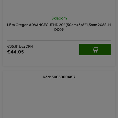
Skladom
Lišta Oregon ADVANCECUT HD 20" (50cm) 3/8" 1,5mm 208SLH
D009
€35,81 bez DPH
€44,05
Kód:
30050004817