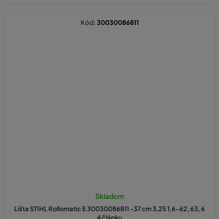
Kód:
30030086811
Skladom
Lišta STIHL Rollomatic E 30030086811 -37 cm 3,25 1,6-62, 63, 6
4 článku