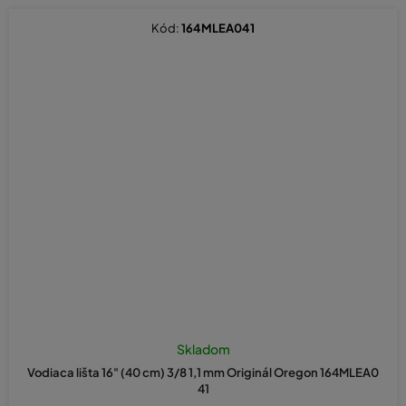
Kód:
164MLEA041
Skladom
Vodiaca lišta 16" (40 cm) 3/8 1,1 mm Originál Oregon 164MLEA0
41