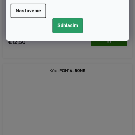
Skladom
Nastavenie
Lišta 30 cm nahrádza Oregon 120SDEA041
Súhlasím
€10,16 bez DPH
€12,50
Kód:
POH16-50NR