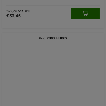
€27,20 bez DPH
€33,45
Kód:
208SLHD009