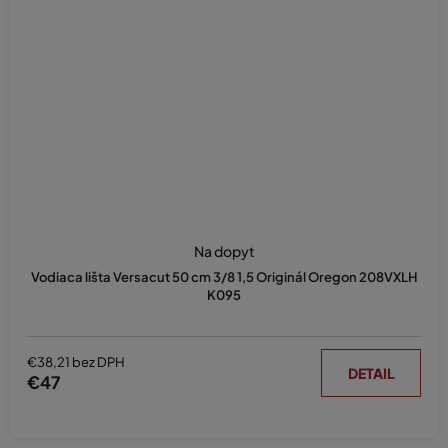
konkurenčný obchod.
>Ako vyrobiť vodící lištu?
Mnoho domácich majstrov hľadá účinné návody,
ako vyrobiť
vodící lištu doma.
My takýto postup však nemôžeme odporučiť -
u vodící lišty domácej výroby nie je možná ani kompatibilita so
strojom, ani bezpečnosť. Omnoho jednoduchšie je vybrať si z našej
ponuky presne padnúcu vodící lištu za skvelú cenu. Objednajte si
napríklad Oregon lištu ešte dnes a
pripojte sa k našim spokojným
zákazníkom.
Na dopyt
Vodiaca lišta Versacut 50 cm 3/8 1,5 Originál Oregon 208VXLH
K095
€38,21 bez DPH
DETAIL
€47