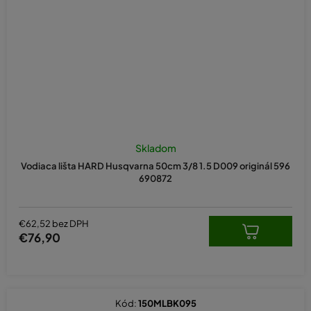
Skladom
Vodiaca lišta HARD Husqvarna 50cm 3/8 1.5 D009 originál 596
690872
€62,52 bez DPH
€76,90
Kód:
150MLBK095