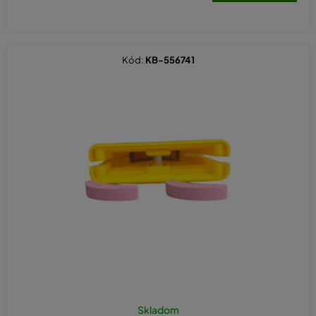
opotrebenia
okamžite ju vymeniť.
Vodicie lišty občas aj
otočte, aby sa opotrebovala
rovnomerne.
Nezabudnite okrem vodicie lišty
kontrolovať aj reťaz
motorovej píly.
Kód:
KB-556741
Oleje na vodicie lišty aj na reťaz motorovej píly
nájdete tiež v našej
ponuke
. Týmito jednoduchými krokmi udržíte vodicie lišty dlho v
top kondícii a nebudete ju hneď musieť meniť za novú. A keď ten
čas príde, nie je nič jednoduchšie, ako sa vrátiť späť na Kasumex a
znovu si vybrať lištu na pilu podľa vášho želania.
Chcem inú náhradnú súčiastku na
motorovú pílu než je vodícia lišta
Vodícim lištou na motorovú pílu to u nás nekončí. Vyberte si tiež
palivové filtre, tesnenia a ložiská, klikové hriadele, ložiská,
napínacie skrutky
a ďalšie kvalitné súčiastky na opravu vašich
strojov všetkých značiek. Kompletnú ponuku nájdete v sekcii
Náhradní díly na motorové pily
.
Skladom