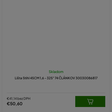
Skladom
Lišta Stihl 45CM 1,6 - 325" 74 ČLÁNKOV 30030086817
€41,14 bez DPH
€50,60