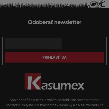
p
r
Z
v
á
k
Odoberať newsletter
p
y
Vložte svoj e-mail a my Vám budeme zasielať informácie o nových
v
ä
produktoch na našom e-shope.
ý
t
p
Email
i
i
e
s
u
PRIHLÁSIŤ SA
Spoločnosť Kasumex je vaším spoľahlivým partnerom pre
náhradné diely na píly, krovinorezy, kosačky a ďalšiu záhradnú a