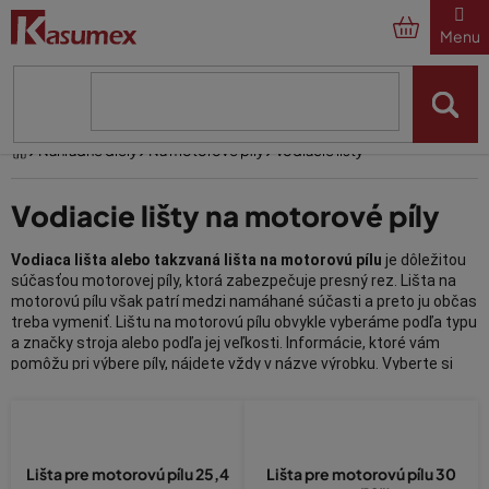
Prejsť
na
obsah
Domov
Náhradné diely
Na motorové píly
Vodiacie lišty
Vodiacie lišty na motorové píly
Vodiaca lišta alebo takzvaná lišta na motorovú pílu
je dôležitou
súčasťou motorovej píly, ktorá zabezpečuje presný rez. Lišta na
motorovú pílu však patrí medzi namáhané súčasti a preto ju občas
treba vymeniť. Lištu na motorovú pílu obvykle vyberáme podľa typu
a značky stroja alebo podľa jej veľkosti. Informácie, ktoré vám
pomôžu pri výbere píly, nájdete vždy v názve výrobku. Vyberte si
správnu lištu na motorovú pílu značky Husqvarna, Oleo-Mac, Stihl
alebo Dolmar ešte dnes.
Vodiace lišty za výhodné ceny
Lišta pre motorovú pílu 25,4
Lišta pre motorovú pílu 30