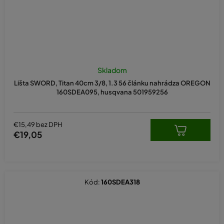
Skladom
Lišta SWORD, Titan 40cm 3/8, 1.3 56 článku nahrádza OREGON
160SDEA095, husqvana 501959256
€15,49 bez DPH
€19,05
Kód:
160SDEA318