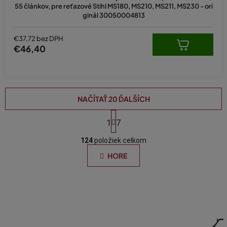
55 článkov, pre reťazové Stihl MS180, MS210, MS211, MS230 - ori
ginál 30050004813
€37,72 bez DPH
€46,40
NAČÍTAŤ 20 ĎALŠÍCH
S
t
1
7
O
r
á
124
položiek celkom
v
n
l
HORE
k
á
o
d
v
a
a
n
c
i
i
e
e