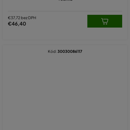
€37,72 bez DPH
€46,40
Kód:
30030086117