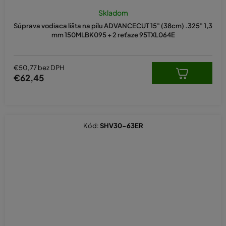
Skladom
Súprava vodiaca lišta na pílu ADVANCECUT 15" (38cm) .325" 1,3
mm 150MLBK095 + 2 reťaze 95TXL064E
€50,77 bez DPH
€62,45
Kód:
SHV30-63ER