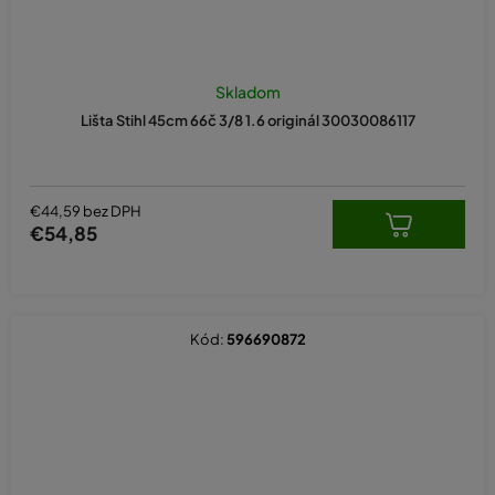
Skladom
Lišta Stihl 45cm 66č 3/8 1.6 originál 30030086117
€44,59 bez DPH
€54,85
Kód:
596690872