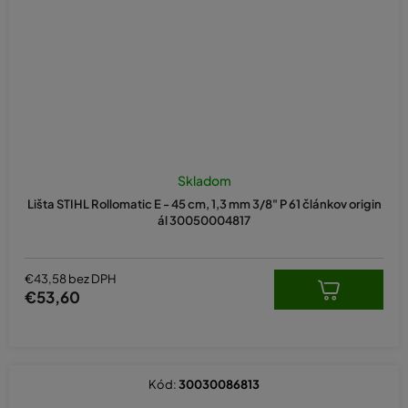
Skladom
Lišta STIHL Rollomatic E - 45 cm, 1,3 mm 3/8" P 61 článkov origin
ál 30050004817
€43,58 bez DPH
€53,60
Kód:
30030086813