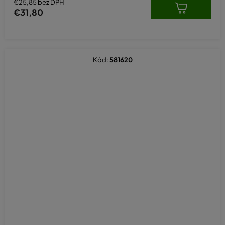
€25,85 bez DPH
€31,80
Kód:
581620