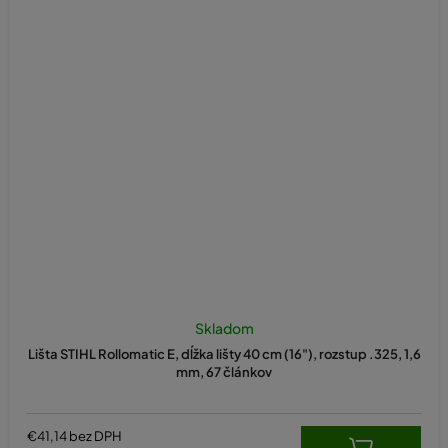
Skladom
Lišta STIHL Rollomatic E, dĺžka lišty 40 cm (16"), rozstup .325, 1,6
mm, 67 článkov
€41,14 bez DPH