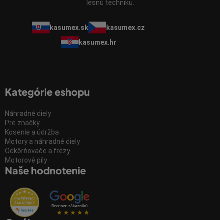
lesnú techniku.
kasumex.sk
kasumex.cz
kasumex.hr
Kategórie eshopu
Náhradné diely
Pre značky
Kosenie a údržba
Motory a náhradné diely
Odkôrňovače a frézy
Motorové píly
Naše hodnotenie