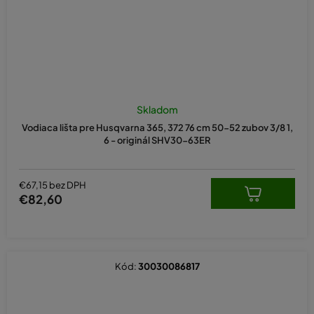
Priemerné
hodnotenie
Skladom
produktu
Vodiaca lišta pre Husqvarna 365, 372 76 cm 50-52 zubov 3/8 1,
je
6 - originál SHV30-63ER
5,0
z
5
hviezdičiek.
€67,15 bez DPH
€82,60
Kód:
30030086817