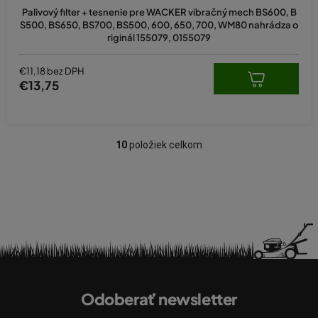
Palivový filter + tesnenie pre WACKER vibračný mech BS600, B
S500, BS650, BS700, BS500, 600, 650, 700, WM80 nahrádza o
riginál 155079, 0155079
€11,18 bez DPH
€13,75
10
položiek celkom
O
v
l
á
d
a
c
i
Z
e
á
p
Odoberať newsletter
p
r
Vložte svoj e-mail a my Vám budeme zasielať informácie o nových