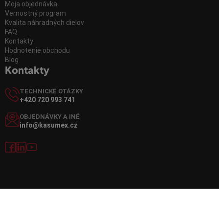
Moja objednávka
Vernostný program
Kvalita náhradných dielov
FAQ
Kontakty
Hodnotenie obchodu
Blog
Kontakty
TECHNICKÉ OTÁZKY
+420 720 993 741
OBJEDNÁVKY A INÉ
info@kasumex.cz
Vytvoril Shoptet
Copyright 2026
Kasumex.sk
. Všetky práva vyhradené.