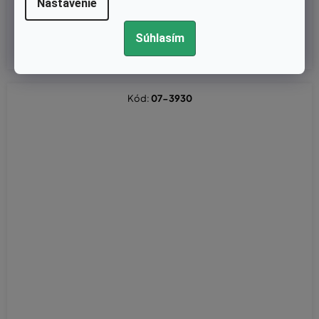
Nastavenie
€2,72 bez DPH
€3,35
Súhlasím
Kód:
07-3930