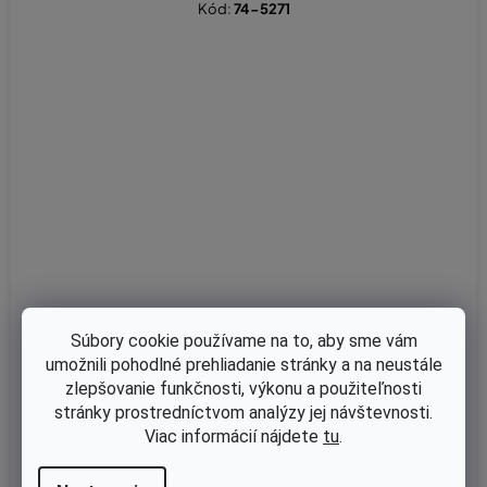
Kód:
74-5271
Súbory cookie používame na to, aby sme vám
umožnili pohodlné prehliadanie stránky a na neustále
zlepšovanie funkčnosti, výkonu a použiteľnosti
Skladom
stránky prostredníctvom analýzy jej návštevnosti.
Palivový filter Yanmar L40, L48, L70, Kipor 170, Kipor 178, Kama 1
Viac informácií nájdete
tu
.
70, Kama 178 nahrádza 114250 55120, 114250 55121