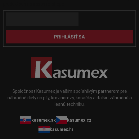
ä
v
produktoch na našom e-shope.
k
t
y
Email
i
v
e
ý
p
PRIHLÁSIŤ SA
i
s
u
Spoločnosť Kasumex je vaším spoľahlivým partnerom pre
náhradné diely na píly, krovinorezy, kosačky a ďalšiu záhradnú a
lesnú techniku.
kasumex.sk
kasumex.cz
kasumex.hr