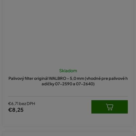
Skladom
Palivový filter originál WALBRO – 5,0 mm (vhodné pre palivové h
adičky 07-2590 a 07-2640)
€6,71 bez DPH
€8,25