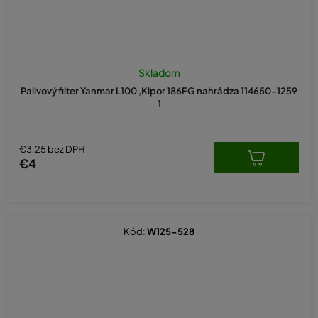
Skladom
Palivový filter Yanmar L100 ,Kipor 186FG nahrádza 114650-1259
1
€3,25 bez DPH
€4
Kód:
W125-528