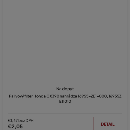
Na dopyt
Palivový filter Honda GX390 nahrádza 16955-ZE1-000, 16955Z
E11010
€1,67 bez DPH
DETAIL
€2,05