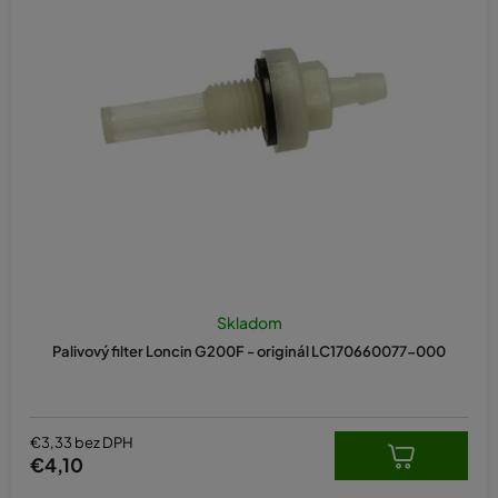
Skladom
Palivový filter Loncin G200F - originál LC170660077-000
€3,33 bez DPH
€4,10