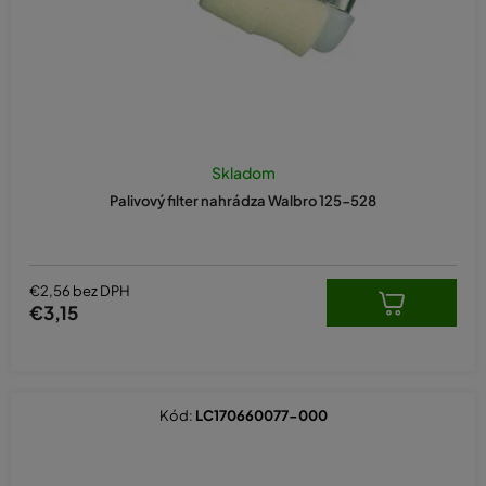
u
k
t
o
v
Skladom
Palivový filter nahrádza Walbro 125-528
€2,56 bez DPH
€3,15
Kód:
LC170660077-000