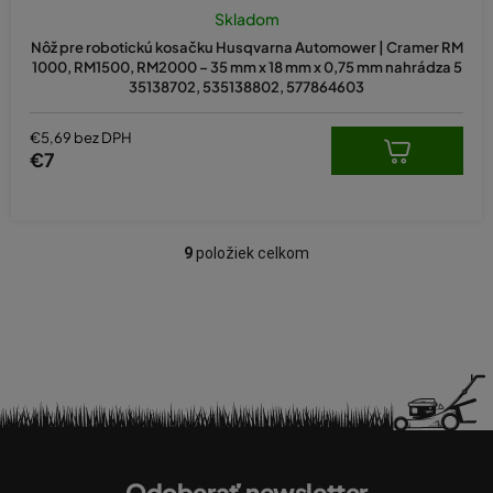
Skladom
Nôž pre robotickú kosačku Husqvarna Automower | Cramer RM
1000, RM1500, RM2000 – 35 mm x 18 mm x 0,75 mm nahrádza 5
35138702, 535138802, 577864603
€5,69 bez DPH
€7
9
položiek celkom
O
v
l
á
d
a
c
i
Z
e
á
p
Odoberať newsletter