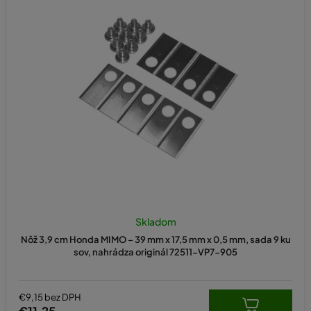
i
e
p
r
o
d
u
k
t
o
v
Skladom
Nôž 3,9 cm Honda MIMO – 39 mm x 17,5 mm x 0,5 mm, sada 9 ku
sov, nahrádza originál 72511-VP7-905
€9,15 bez DPH
€11,25