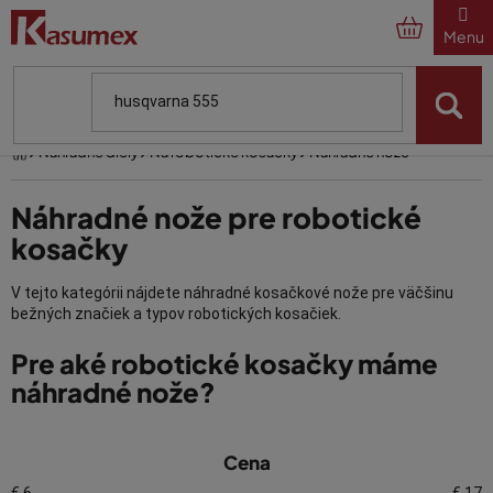
Prejsť
na
obsah
Domov
Náhradné diely
Na robotické kosačky
Náhradné nože
Náhradné nože pre robotické
kosačky
V tejto kategórii nájdete náhradné kosačkové nože pre väčšinu
bežných značiek a typov robotických kosačiek.
Pre aké robotické kosačky máme
náhradné nože?
V
Za výhodné ceny môžete zakúpiť náhradné nože napr. pre tieto
robotické kosačky:
Cena
ý