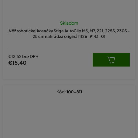
Skladom
Nôž robotickej kosačky Stiga AutoClip M5, M7, 221, 225S, 230S -
25 cm nahrádza originál 1126-9143-01
€12,52 bez DPH
€15,40
Kód:
100-811