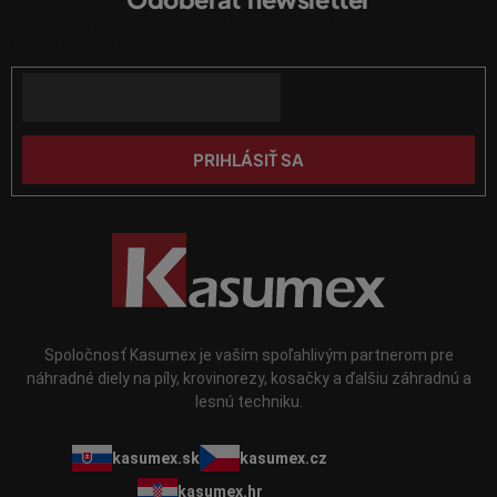
p
r
Vložte svoj e-mail a my Vám budeme zasielať informácie o nových
ä
v
produktoch na našom e-shope.
k
t
y
Email
i
v
e
ý
p
PRIHLÁSIŤ SA
i
s
u
Spoločnosť Kasumex je vaším spoľahlivým partnerom pre
náhradné diely na píly, krovinorezy, kosačky a ďalšiu záhradnú a
lesnú techniku.
kasumex.sk
kasumex.cz
kasumex.hr