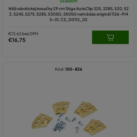
Skladom
Nôž robotickej kosačky 29 cm Stiga AutoClip 325, 328S, 520, 52
2, 524S, 527S, 528S, 530SG, 550SG nahrádza originál 1126-914
5-01, CS_D0112_02
€13,62 bez DPH
€16,75
Kód:
100-826