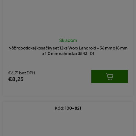
Skladom
Nôž robotickej kosačky set 12ks Worx Landroid - 36 mm x 18 mm
x 1,0 mm nahrádza 3543-01
€6,71 bez DPH
€8,25
Kód:
100-821