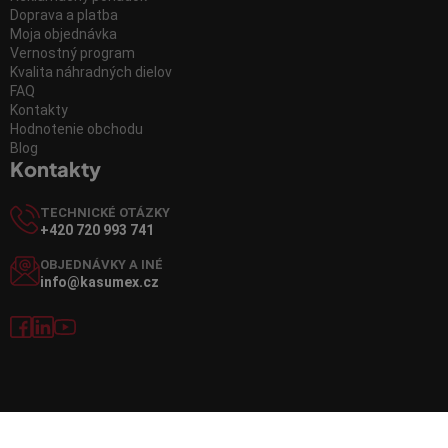
Doprava a platba
Moja objednávka
Vernostný program
Kvalita náhradných dielov
FAQ
Kontakty
Hodnotenie obchodu
Blog
Kontakty
TECHNICKÉ OTÁZKY
+420 720 993 741
OBJEDNÁVKY A INÉ
info@kasumex.cz
Vytvoril Shoptet