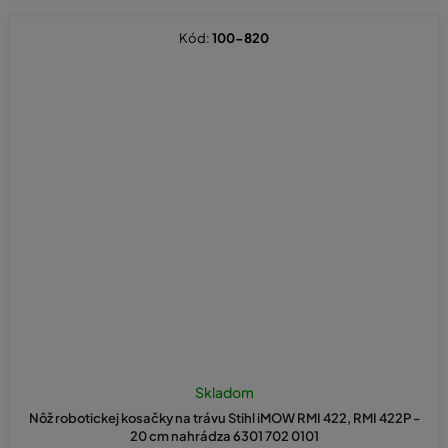
Kód:
100-820
Priemerné
hodnotenie
Skladom
produktu
Nôž robotickej kosačky na trávu Stihl iMOW RMI 422, RMI 422P -
je
20 cm nahrádza 6301 702 0101
5,0