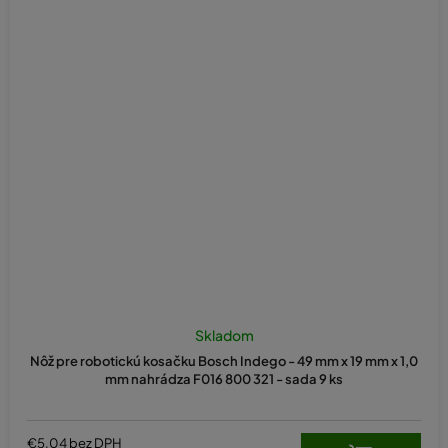
Skladom
Nôž pre robotickú kosačku Bosch Indego - 49 mm x 19 mm x 1,0
mm nahrádza F016 800 321 - sada 9 ks
€5,04 bez DPH