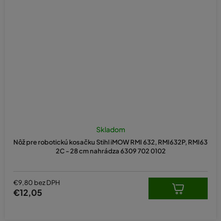
Skladom
Nôž pre robotickú kosačku Stihl iMOW RMI 632, RMI632P, RMI63
2C - 28 cm nahrádza 6309 702 0102
€9,80 bez DPH
€12,05