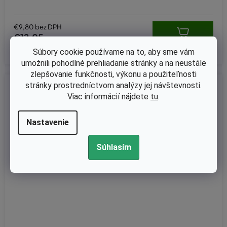
z
5
hviezdičiek.
€9,80 bez DPH
€12,05
Súbory cookie používame na to, aby sme vám
umožnili pohodlné prehliadanie stránky a na neustále
zlepšovanie funkčnosti, výkonu a použiteľnosti
stránky prostredníctvom analýzy jej návštevnosti.
Kód:
100-812
Viac informácií nájdete
tu
.
Nastavenie
Súhlasím