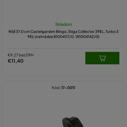
o
v
Priemerné
hodnotenie
Skladom
produktu
Nôž 37,0 cm Castelgarden Bingo, Stiga Collector 39EL, Turbo 3
je
9EL (nahrádza 81004117/0, 181004142/0)
5,0
z
5
hviezdičiek.
€9,27 bez DPH
€11,40
Kód:
17-0011