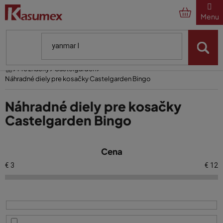
Prejsť
na
obsah
Domov
Pre značky
Castelgarden
Náhradné diely pre kosačky Castelgarden Bingo
Náhradné diely pre kosačky
Castelgarden Bingo
V
Cena
ý
p
€
3
€
12
i
s
p
r