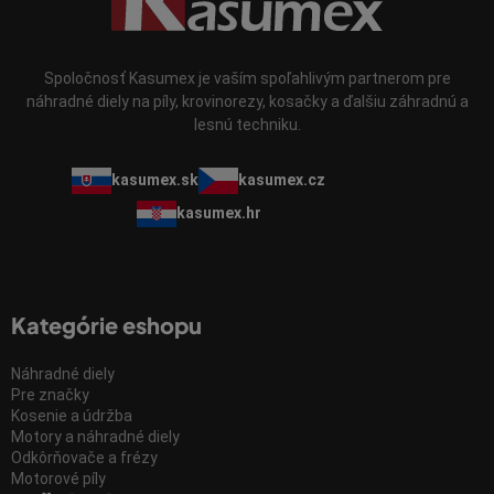
Spoločnosť Kasumex je vaším spoľahlivým partnerom pre
náhradné diely na píly, krovinorezy, kosačky a ďalšiu záhradnú a
lesnú techniku.
kasumex.sk
kasumex.cz
kasumex.hr
Kategórie eshopu
Náhradné diely
Pre značky
Kosenie a údržba
Motory a náhradné diely
Odkôrňovače a frézy
Motorové píly