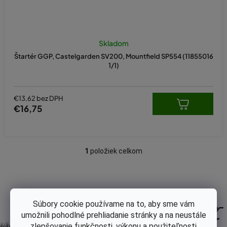
o
v
Skladom
Štartér GGP, Castelgarden SV200, Mountfield SP554 (11855016
1/1)
€13,62 bez DPH
€16,75
1
položiek celkom
O
v
l
á
d
Súbory cookie používame na to, aby sme vám
a
umožnili pohodlné prehliadanie stránky a na neustále
c
zlepšovanie funkčnosti, výkonu a použiteľnosti