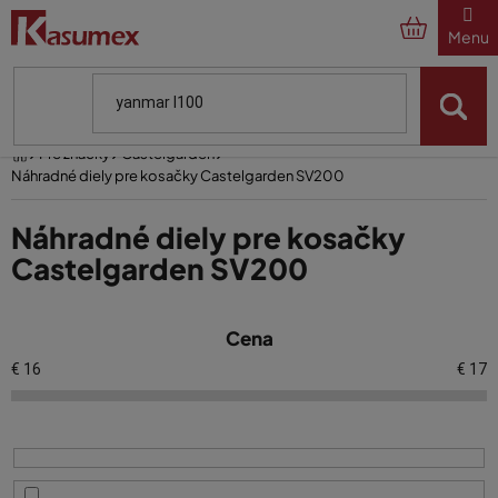
Prejsť
na
obsah
Domov
Pre značky
Castelgarden
Náhradné diely pre kosačky Castelgarden SV200
Náhradné diely pre kosačky
Castelgarden SV200
V
Cena
ý
p
€
16
€
17
i
s
p
r