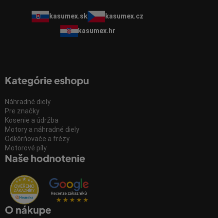
kasumex.sk
kasumex.cz
kasumex.hr
Kategórie eshopu
Náhradné diely
Pre značky
Kosenie a údržba
Motory a náhradné diely
Odkôrňovače a frézy
Motorové píly
Naše hodnotenie
O nákupe