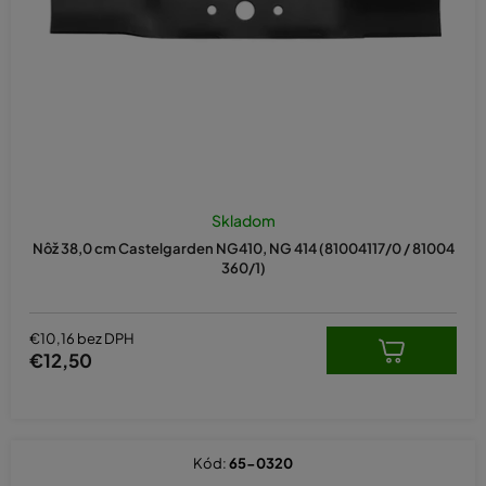
d
u
k
t
o
v
Skladom
Nôž 38,0 cm Castelgarden NG410, NG 414 (81004117/0 / 81004
360/1)
€10,16 bez DPH
€12,50
Kód:
65-0320