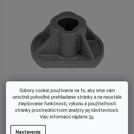
Súbory cookie používame na to, aby sme vám
umožnili pohodlné prehliadanie stránky a na neustále
Skladom
zlepšovanie funkčnosti, výkonu a použiteľnosti
Unášač noža Castel Garden NG414, 464, R484, NG504 nahrádz
stránky prostredníctvom analýzy jej návštevnosti.
a originál 22463012
Viac informácií nájdete
tu
.
Nastavenie
€5,69 bez DPH