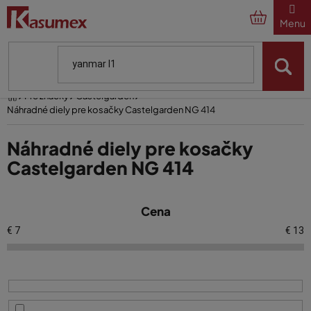
Prejsť
na
obsah
Domov
Pre značky
Castelgarden
Náhradné diely pre kosačky Castelgarden NG 414
Náhradné diely pre kosačky
Castelgarden NG 414
V
Cena
ý
p
€
7
€
13
i
s
p
r