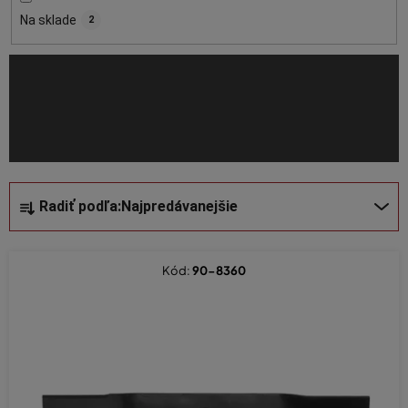
o
Na sklade
2
d
u
k
t
o
v
R
Radiť podľa:
Najpredávanejšie
a
d
e
Kód:
90-8360
n
i
e
p
r
o