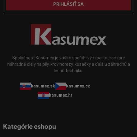
p
PRIHLÁSIŤ SA
i
s
u
Spoločnosť Kasumex je vaším spoľahlivým partnerom pre
náhradné diely na píly, krovinorezy, kosačky a ďalšiu záhradnú a
lesnú techniku.
kasumex.sk
kasumex.cz
kasumex.hr
Kategórie eshopu