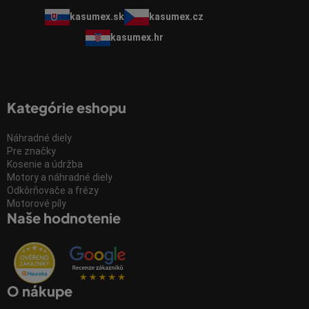
kasumex.sk
kasumex.cz
kasumex.hr
Kategórie eshopu
Náhradné diely
Pre značky
Kosenie a údržba
Motory a náhradné diely
Odkôrňovače a frézy
Motorové píly
Naše hodnotenie
O nákupe