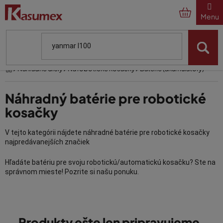
Prejsť
na
obsah
Domov
Náhradné diely
Na robotické kosačky
Batérie (akumulátory)
Náhradný batérie pre robotické
kosačky
V tejto kategórii nájdete náhradné batérie pre robotické kosačky
najpredávanejších značiek
Hľadáte batériu pre svoju robotickú/automatickú kosačku? Ste na
správnom mieste! Pozrite si našu ponuku.
Náhradný batérie pre robotické kosačky Husqvarna máme na
sklade niekoľko typov.
Produkty ešte len pripravujeme.