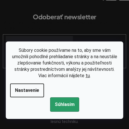
Z
á
Odoberať newsletter
p
Vložte svoj e-mail a my Vám budeme zasielať informácie o nových
ä
produktoch na našom e-shope.
t
Email
i
e
Súbory cookie používame na to, aby sme vám
umožnili pohodlné prehliadanie stránky a na neustále
PRIHLÁSIŤ SA
zlepšovanie funkčnosti, výkonu a použiteľnosti
stránky prostredníctvom analýzy jej návštevnosti.
Viac informácií nájdete
tu
.
Nastavenie
Súhlasím
Spoločnosť Kasumex je vaším spoľahlivým partnerom pre
náhradné diely na píly, krovinorezy, kosačky a ďalšiu záhradnú a
lesnú techniku.