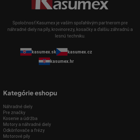
Spoločnosť Kasumex je vaším spoľahlivým partnerom pre
náhradné diely na píly, krovinorezy, kosačky a ďalšiu záhradnú a
lesnú techniku.
kasumex.sk
kasumex.cz
kasumex.hr
Kategórie eshopu
Náhradné diely
Pre značky
Kosenie a údržba
Motory a náhradné diely
Odkôrňovače a frézy
Motorové píly