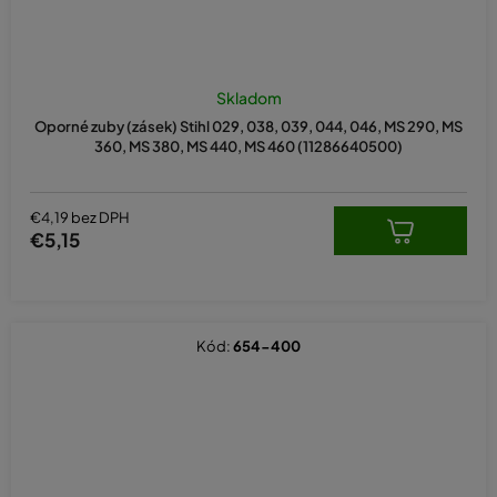
Skladom
Oporné zuby (zásek) Stihl 029, 038, 039, 044, 046, MS 290, MS
360, MS 380, MS 440, MS 460 (11286640500)
€4,19 bez DPH
€5,15
Kód:
654-400