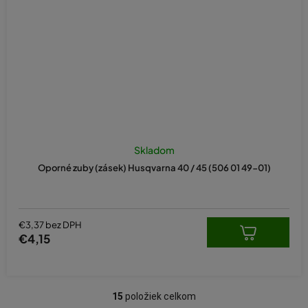
Skladom
Oporné zuby (zásek) Husqvarna 40 / 45 (506 01 49-01)
€3,37 bez DPH
€4,15
15
položiek celkom
O