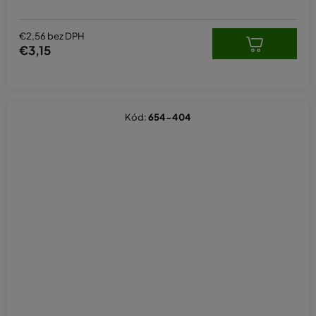
€2,56 bez DPH
€3,15
Kód:
654-404