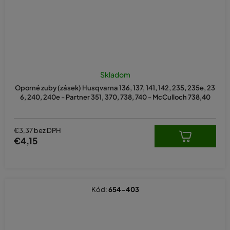
Skladom
Oporné zuby (zásek) Husqvarna 136, 137, 141, 142, 235, 235e, 23
6, 240, 240e - Partner 351, 370, 738, 740 - McCulloch 738,40
€3,37 bez DPH
€4,15
Kód:
654-403