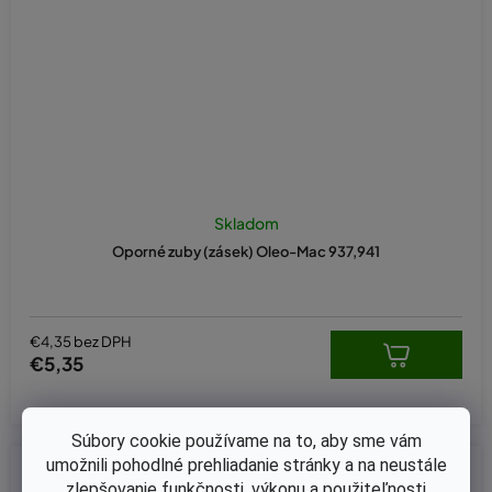
Skladom
Oporné zuby (zásek) Oleo-Mac 937,941
€4,35 bez DPH
€5,35
Súbory cookie používame na to, aby sme vám
umožnili pohodlné prehliadanie stránky a na neustále
Kód:
654-409
zlepšovanie funkčnosti, výkonu a použiteľnosti