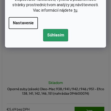
stránky prostredníctvom analýzy jej návštevnosti.
Viac informácií nájdete
tu
.
Nastavenie
Súhlasím
Skladom
Oporné zuby (zásek) Oleo-Mac 938 / 941 / 942 / 946 / 951 - Efco
138, 141, 142, 146, 151 (nahrádza 094600074)
€5,69 bez DPH