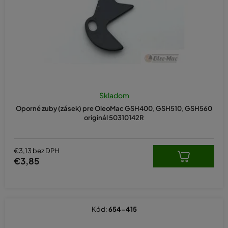
d
u
k
t
o
v
Skladom
Oporné zuby (zásek) pre OleoMac GSH400, GSH510, GSH560
originál 50310142R
€3,13 bez DPH
€3,85
Kód:
654-415