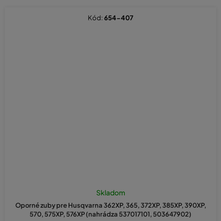
Kód:
654-407
Skladom
Oporné zuby pre Husqvarna 362XP, 365, 372XP, 385XP, 390XP,
570, 575XP, 576XP (nahrádza 537017101, 503647902)