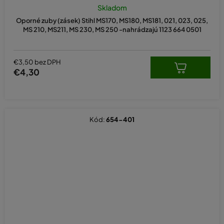
Skladom
Oporné zuby (zásek) Stihl MS170, MS180, MS181, 021, 023, 025,
MS 210, MS211, MS 230, MS 250 -nahrádzajú 1123 664 0501
€3,50 bez DPH
€4,30
Kód:
654-401