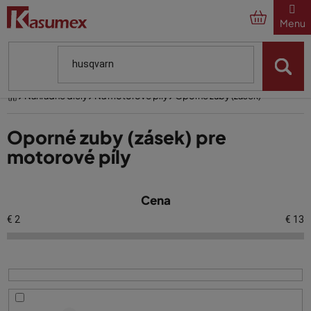
Prejsť
na
obsah
Domov
Náhradné diely
Na motorové píly
Oporné zuby (zásek)
Oporné zuby (zásek) pre
motorové píly
V
Cena
ý
p
€
2
€
13
i
s
p
r