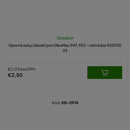
Skladom
Oporné zuby (zásek) pre OleoMac 947, 952 - nahrádza 500700
33
€2,03 bez DPH
€2,50
Kód:
KB-0974