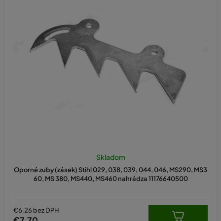
Skladom
Oporné zuby (zásek) Stihl 029, 038, 039, 044, 046, MS290, MS3
60, MS 380, MS440, MS460 nahrádza 11176640500
€6,26 bez DPH
€7,70