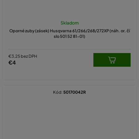
Skladom
Oporné zuby (zásek) Husqvarna 61/266/268/272XP (náh. or. čí
slo 501 52 81-01)
€3,25 bez DPH
€4
Kód:
50170042R