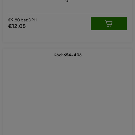
01
€9,80 bez DPH
€12,05
Kód:
654-406