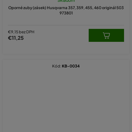
Oporné zuby (zásek) Husqvarna 357, 359, 455, 460 originál 503
973801
€9,15 bez DPH
€11,25
Kód:
KB-0034