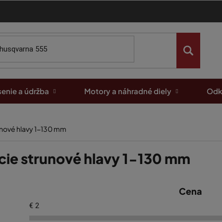
enie a údržba
Motory a náhradné diely
Odk
unové hlavy 1-130 mm
cie strunové hlavy 1-130 mm
Cena
€
2