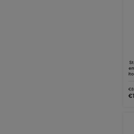
St
em
it
€8
€