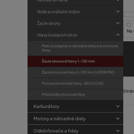
i
p
r
s
a
i
Nože a unášače nožov
p
e
n
Žacie struny
r
e
Na 
o
l
Hlavy kosiacich strún
d
Matica adaptér a náhradné diely pre strunové
u
hlavy
k
Žacie strunové hlavy 1-130 mm
t
Žacie strunové hlavy 2-130 mm SUPER PRO
o
v
Poloautomatické hlavy - EASYLOAD
Strá
Průchodky strunové hlavy
Karburátory
Motory a náhradné diely
Odkôrňovače a frézy