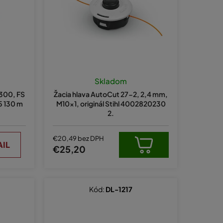
e
p
r
o
d
u
Skladom
k
 300, FS
Žacia hlava AutoCut 27-2, 2,4 mm,
t
5 130 m
M10x1, originál Stihl 4002820230
2.
o
v
€20,49 bez DPH
AIL
€25,20
Kód:
DL-1217