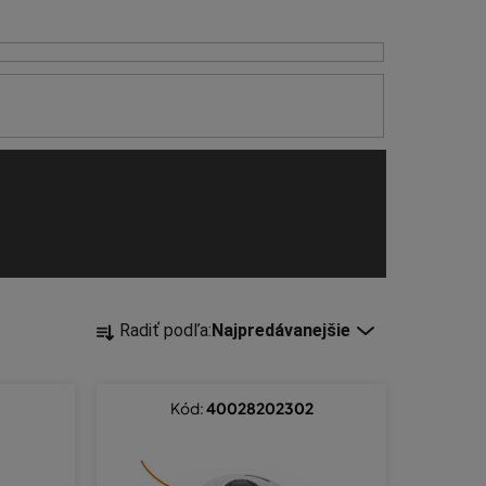
R
Radiť podľa:
Najpredávanejšie
a
d
e
Kód:
40028202302
n
i