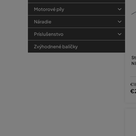
Motorové píly
Náradie
Príslušenstvo
Zvýhodnené balíčky
St
N 
€1
€