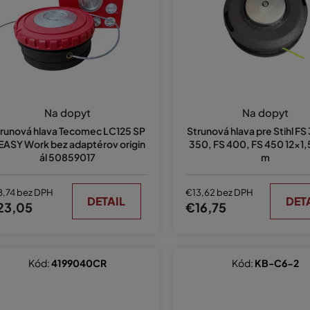
Na dopyt
Na dopyt
runová hlava Tecomec LC125 SP
Strunová hlava pre Stihl FS
EASY Work bez adaptérov origin
350, FS 400, FS 450 12x1,
ál 50859017
m
8,74 bez DPH
€13,62 bez DPH
DETAIL
DET
23,05
€16,75
Kód:
4199040CR
Kód:
KB-C6-2