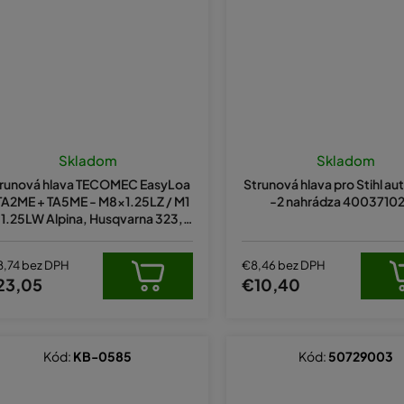
Skladom
Skladom
runová hlava TECOMEC EasyLoa
Strunová hlava pro Stihl au
TA2ME + TA5ME - M8x1.25LZ / M1
-2 nahrádza 40037102
1.25LW Alpina, Husqvarna 323, 2
, Makita, Alko - d. 109 mm (nahrá
dza
8,74 bez DPH
€8,46 bez DPH
23,05
€10,40
Kód:
KB-0585
Kód:
50729003