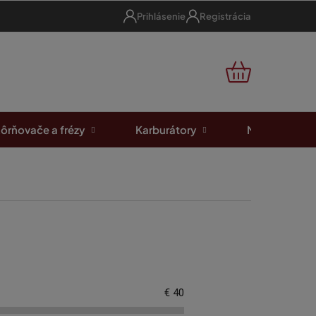
Prihlásenie
Registrácia
NÁKUPNÝ
KOŠÍK
ôrňovače a frézy
Karburátory
Motorové píl
€
40