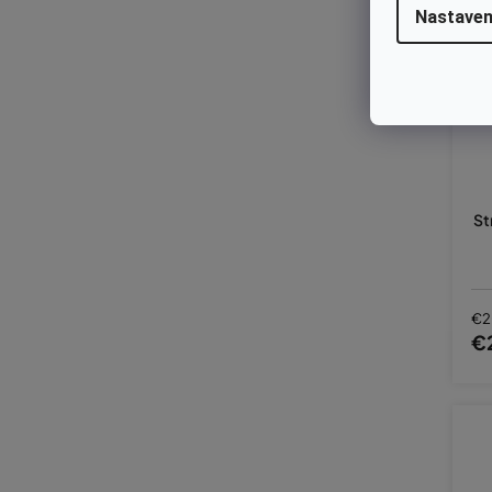
Nastaven
St
€2
€