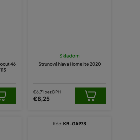
Skladom
tocut 46
Strunová hlava Homelite 2020
115
€6,71 bez DPH
€8,25
Kód:
KB-GA973