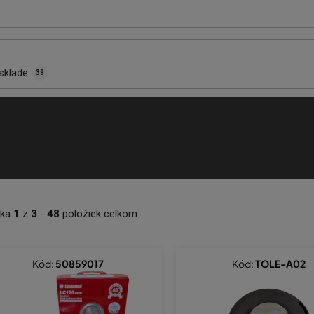
sklade
39
nka
1
z
3
-
48
položiek celkom
Kód:
50859017
Kód:
TOLE-A02