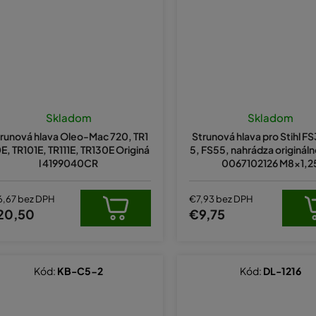
Skladom
Skladom
runová hlava Oleo-Mac 720, TR1
Strunová hlava pro Stihl F
E, TR101E, TR111E, TR130E Originá
5, FS55, nahrádza originálne
l 4199040CR
0067102126 M8x1,2
6,67 bez DPH
€7,93 bez DPH
20,50
€9,75
Kód:
KB-C5-2
Kód:
DL-1216