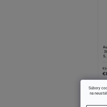
Au
3
5,
€6
€
Súbory coo
na neustá