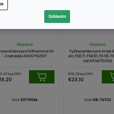
ie
Súhlasím
Skladom
Skladom
runová hlava pro Stihl autocut 56
Vyžínacia hlava pre stroje S
-2 nahrádza 40057102107
60, FSE 71, FSE 81, FS 38, F
inál 40067102126
0,49 bez DPH
€18,78 bez DPH
25,20
€23,10
Kód:
50719066
Kód:
KB-TST02