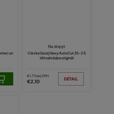
Na dopyt
omec un
Cievka žacej hlavy AutoCut 25-2 S
tihl nahrádza originál
€1,71 bez DPH
DETAIL
€2,10