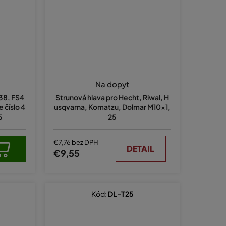
Na dopyt
S38, FS4
Strunová hlava pro Hecht, Riwal, H
 číslo 4
usqvarna, Komatzu, Dolmar M10x1,
5
25
€7,76 bez DPH
DETAIL
€9,55
Kód:
DL-T25