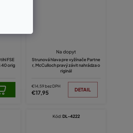
Na dopyt
tihl FSE
Strunová hlava pre vyžínače Partne
S 40 orig
r, McCulloch pravý závit nahrádza o
riginál
€14,59 bez DPH
DETAIL
€17,95
Kód:
DL-4222