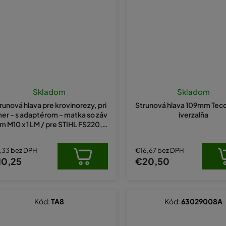
Skladom
Skladom
runová hlava pre krovinorezy, pri
Strunová hlava 109mm Tec
er - s adaptérom - matka so záv
iverzalňa
om M10 x 1 LM / pre STIHL FS220, F
S350
,33 bez DPH
€16,67 bez DPH
10,25
€20,50
Kód:
TA8
Kód:
63029008A