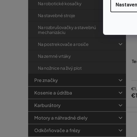
Na robotické kosačky
Nastaven
Na stavebné stroje
Na rozbrušovačky a stavebnú
mechanizáciu
Na postrekovače a rosiče
Na zemné vrtáky
Te
Na nožnice na živý plot
Pre značky
€1
Kosenie a údržba
€
Karburátory
Motory a náhradné diely
Odkôrňovače a frézy