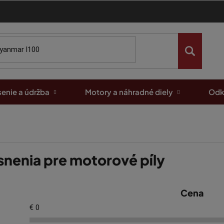
enie a údržba
Motory a náhradné diely
Odk
snenia pre motorové píly
Cena
€
0