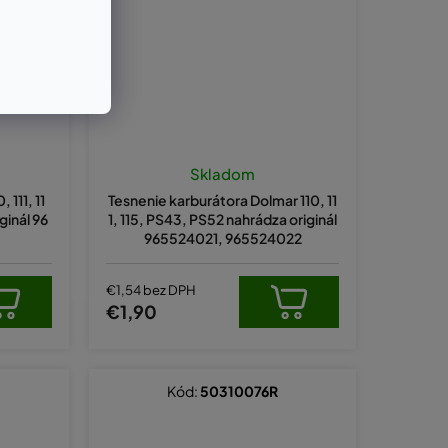
Skladom
 111, 11
Tesnenie karburátora Dolmar 110, 11
ginál 96
1, 115, PS43, PS52 nahrádza originál
965524021, 965524022
€1,54 bez DPH
€1,90
Kód:
50310076R