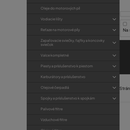
i
p
r
s
a
Oleje do motorových píl
i
p
e
n
Vodiacie lišty
r
e
Na 
Reťaze na motorové píly
o
l
d
Zapaľovacie sviečky, fajfky a koncovky
sviečok
u
k
Valce kompletné
t
Piesty a príslušenstvo k piestom
o
Karburátory a príslušenstvo
v
Olejové čerpadlá
Strá
Spojky a príslušenstvo k spojkám
Palivové filtre
Vzduchové filtre