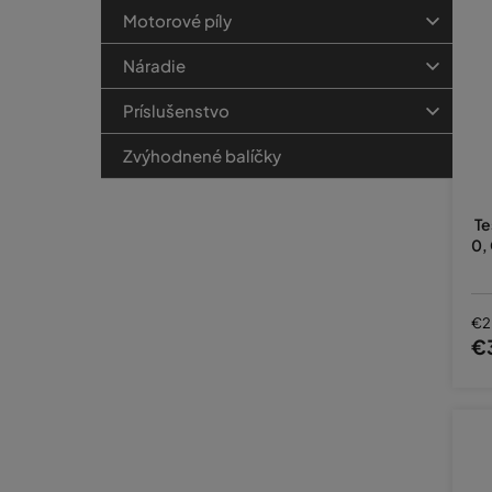
Motorové píly
Náradie
Príslušenstvo
Zvýhodnené balíčky
Te
0,
€2
€