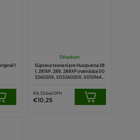
Skladom
riginál 1
Súprava tesnení pre Husqvarna 28
1, 281XP, 288, 288XP (nahrádza 50
3260205, 503260205, 50129640
2, 501815601)
€8,33 bez DPH
€10,25