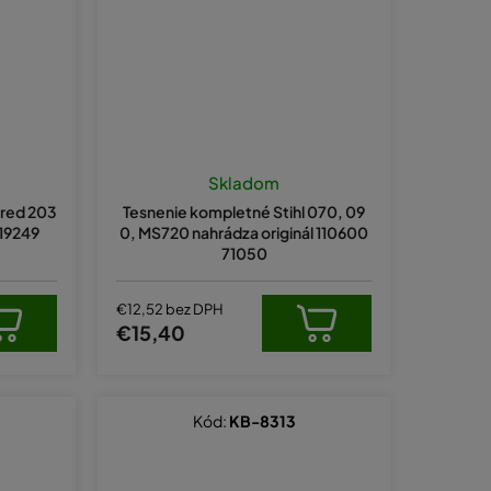
Skladom
ered 203
Tesnenie kompletné Stihl 070, 09
019249
0, MS720 nahrádza originál 110600
71050
€12,52 bez DPH
€15,40
Kód:
KB-8313