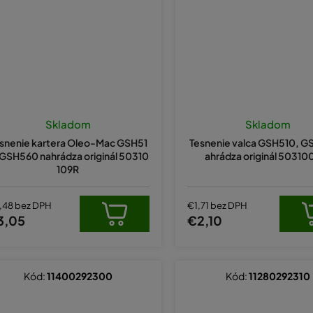
Skladom
Skladom
snenie kartera Oleo-Mac GSH51
Tesnenie valca GSH510, G
 GSH560 nahrádza originál 50310
ahrádza originál 50310
109R
,48 bez DPH
€1,71 bez DPH
3,05
€2,10
Kód:
11400292300
Kód:
11280292310