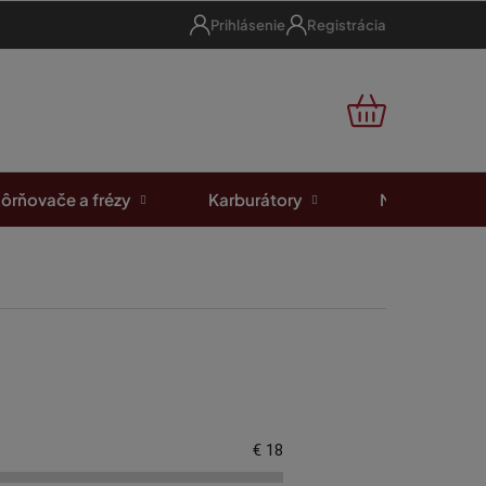
Prihlásenie
Registrácia
NÁKUPNÝ
KOŠÍK
ôrňovače a frézy
Karburátory
Motorové píl
€
18