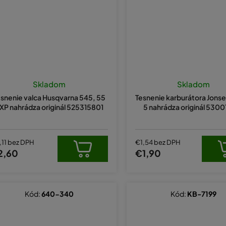
Skladom
Skladom
snenie valca Husqvarna 545, 55
Tesnenie karburátora Jons
XP nahrádza originál 525315801
5 nahrádza originál 530
,11 bez DPH
€1,54 bez DPH
2,60
€1,90
Kód:
640-340
Kód:
KB-7199