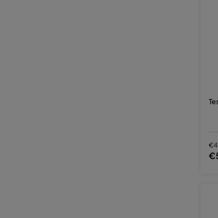
Te
€4
€