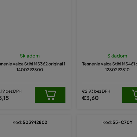
Skladom
Skladom
snenie valca Stihl MS362 originál 1
Tesnenie valca Stihl MS461 o
1400292300
1280292310
,19 bez DPH
€2,93 bez DPH
5,15
€3,60
Kód:
503942802
Kód:
55-C70Y