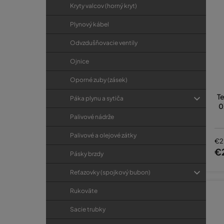
Kryty valcov (horný kryt)
Plynový kábel
Odvzdušňovacie ventily
Ojnice
Oporné zuby (zásek)
Te
Páka plynu a sytiča
0
Palivové nádrže
Palivové a olejové zátky
€2
€
Pásky brzdy
Reťazovky (spojkový bubon)
Rukoväte
Sacie trubky