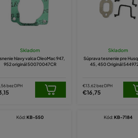
Skladom
Skladom
snenie hlavy valca OleoMac 947,
Súprava tesnenie pre Husq
952 originál 50070047CR
45, 450 Originál 54497
,56 bez DPH
€13,62 bez DPH
3,15
€16,75
Kód:
KB-550
Kód:
KB-7184