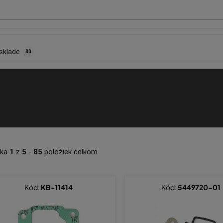
sklade
80
nka
1
z
5
-
85
položiek celkom
Kód:
KB-11414
Kód:
5449720-01