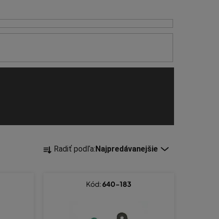
R
Radiť podľa:
Najpredávanejšie
a
d
e
Kód:
640-183
n
i