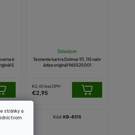
Skladom
varna 6
Tesnenie kartra Dolmar 111, 115 nahr
iginál 5
ádza originál 965525001
€2,40 bez DPH
€2,95
e stránky a
Kód:
KB-8315
redníctvom