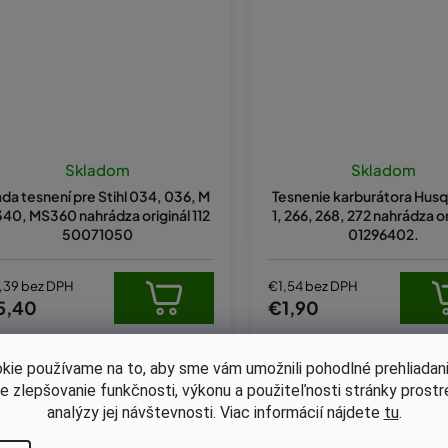
Skladom
Skladom
da tesnení pre Stihl 034, 036, M
Tesnenie karburátora Husq
40, MS360 nahrádza originál 112
1, 266, 268, 272 nahrádza or
50071050
01296402.
,39 bez DPH
€1,54 bez DPH
5,40
€1,90
kie používame na to, aby sme vám umožnili pohodlné prehliadani
Kód:
KB-8314
Kód:
KB-8316
le zlepšovanie funkčnosti, výkonu a použiteľnosti stránky prost
analýzy jej návštevnosti. Viac informácií nájdete
tu
.