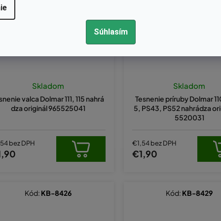
ie
Súhlasím
Skladom
Skladom
snenie valca Dolmar 111, 115 nahrá
Tesnenie príruby Dolmar 110,
dza originál 965525041
5, PS43, PS52 nahrádza ori
5520031
,54 bez DPH
€1,54 bez DPH
1,90
€1,90
Kód:
KB-8426
Kód:
KB-8429