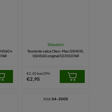
Skladom
SH560 n
Tesnenie valca Oleo-Mac GSH510,
076R
GSH560 originál 50310076R
€2,40 bez DPH
€2,95
Kód:
54-3005