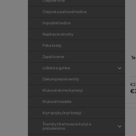
Olejové filtre
Olejové a palivové hadice
Impulzné hadice
Napínacie skrutky
Páka brzdy
Zapaľovanie
Te
Ložiská a gufera
Dekompresné ventily
€2
€
Kľukové skrine (kartery)
Kľukové hriadele
Kryt spojky (kryt brzdy)
Štartéry (štartovacie kryty) a
príslušenstvo