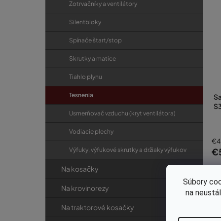
Zotrvačníky a ventilátory
Silentbloky
Spínače štart/stop
Skrutky a matice
Tiahlo plynu
Tesnenia
Sa
S3
Usmerňovač vzduchu (kryt ventilátora)
Vodiacie plechy
€4
€
Výfuky, výfukové skrutky a držiaky výfukov
Na kosačky
Súbory coo
Na krovinorezy
na neustá
Na traktorové kosačky