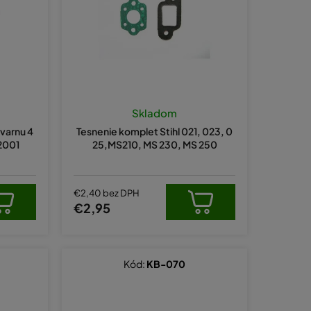
e
p
r
o
d
u
Skladom
k
varnu 4
Tesnenie komplet Stihl 021, 023, 0
t
2001
25,MS210, MS 230, MS 250
o
v
€2,40 bez DPH
€2,95
Kód:
KB-070